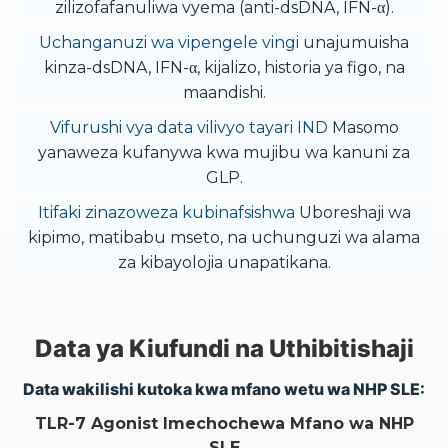
zilizofafanuliwa vyema (anti-dsDNA, IFN-α).
Uchanganuzi wa vipengele vingi
unajumuisha
kinza-dsDNA, IFN-α, kijalizo, historia ya figo, na
maandishi.
Vifurushi vya data vilivyo tayari IND
Masomo
yanaweza kufanywa kwa mujibu wa kanuni za
GLP.
Itifaki zinazoweza kubinafsishwa
Uboreshaji wa
kipimo, matibabu mseto, na uchunguzi wa alama
za kibayolojia unapatikana.
Data ya Kiufundi na Uthibitishaji
Data wakilishi kutoka kwa mfano wetu wa NHP SLE:
TLR-7 Agonist Imechochewa Mfano wa NHP
SLE