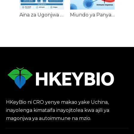
Aina za Ugonjwa wa Panya wa Sjögren (SjS).
Miundo ya Panya dhidi ya Ugonjwa wa Mwenyeji (GVHD).
HKeyBio ni CRO yenye makao yake Uchina,
inayolenga kimataifa inayojitolea kwa ajili ya
magonjwa ya autoimmune na mzio.