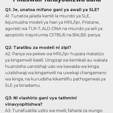
Q1: Je, unatoa mifano gani ya awali ya SLE?
A1: Tunatoa jalada kamili la miundo ya SLE,
ikijumuisha modeli ya hiari ya MRL/lpr, Pristane,
agonisti wa TLR-7, ALD-DNA na miundo ya seli ya
apoptotic inayotumia C57BL/6 na BALB/c panya.
Q2: Taratibu za modeli ni zipi?
A2: Panya wa pekee wa MRL/lpr hupata matatizo
ya kingamwili kiasili. Uingizaji wa kemikali au wakala
huanzisha uanzishaji usio wa kawaida wa kinga,
uzalishwaji wa kingamwili na uwekaji changamano
wa kinga, na kurudisha kikamilifu pathogenesis ya
SLE ya binadamu.
Q3: Ni viashirio gani vya tathmini
vinavyopitishwa?
A3: Tunafuatilia uzito wa mwili, faharisi za viungo