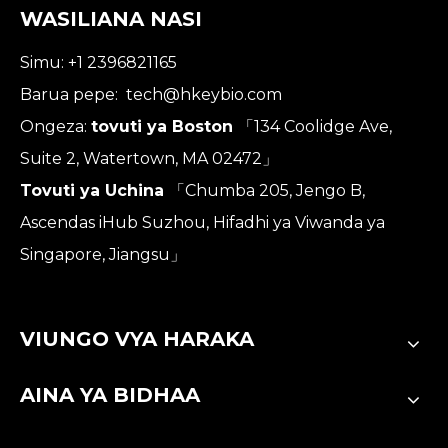
WASILIANA NASI
Simu: +1 2396821165
Barua pepe:
tech@hkeybio.com
Ongeza:
tovuti ya Boston
「134 Coolidge Ave,
Suite 2, Watertown, MA 02472」
Tovuti ya Uchina
「Chumba 205, Jengo B,
Ascendas iHub Suzhou, Hifadhi ya Viwanda ya
Singapore, Jiangsu」
VIUNGO VYA HARAKA
AINA YA BIDHAA