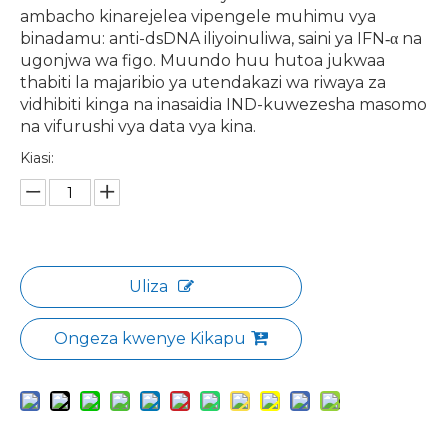
ambacho kinarejelea vipengele muhimu vya
binadamu: anti-dsDNA iliyoinuliwa, saini ya IFN‑α na
ugonjwa wa figo. Muundo huu hutoa jukwaa
thabiti la majaribio ya utendakazi wa riwaya za
vidhibiti kinga na inasaidia IND-kuwezesha masomo
na vifurushi vya data vya kina.
Kiasi:
Uliza
Ongeza kwenye Kikapu