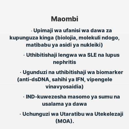
Maombi
Upimaji wa ufanisi wa dawa za
•
kupunguza kinga (biolojia, molekuli ndogo,
matibabu ya asidi ya nukleiki)
•
Uthibitishaji lengwa wa SLE na lupus
nephritis
•
Ugunduzi na uthibitishaji wa biomarker
(anti-dsDNA, sahihi ya IFN, vipengele
vinavyosaidia)
•
IND-kuwezesha masomo ya sumu na
usalama ya dawa
•
Uchunguzi wa Utaratibu wa Utekelezaji
(MOA).