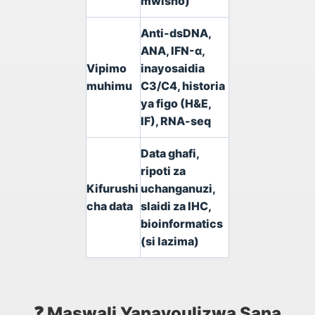
mwisho)
Anti-dsDNA,
ANA, IFN-α,
Vipimo
inayosaidia
muhimu
C3/C4, historia
ya figo (H&E,
IF), RNA-seq
Data ghafi,
ripoti za
Kifurushi
uchanganuzi,
cha data
slaidi za IHC,
bioinformatics
(si lazima)
❓ Maswali Yanayoulizwa Sana