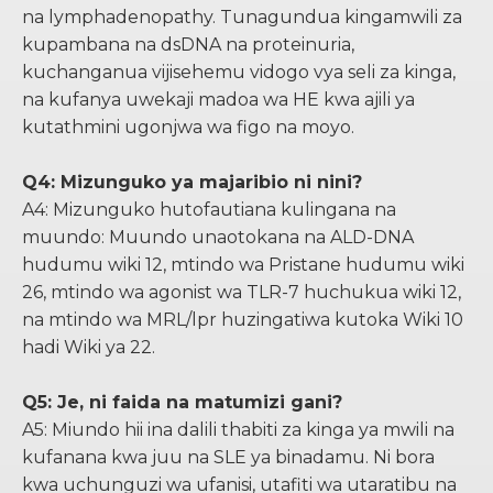
na lymphadenopathy. Tunagundua kingamwili za
kupambana na dsDNA na proteinuria,
kuchanganua vijisehemu vidogo vya seli za kinga,
na kufanya uwekaji madoa wa HE kwa ajili ya
kutathmini ugonjwa wa figo na moyo.
Q4: Mizunguko ya majaribio ni nini?
A4: Mizunguko hutofautiana kulingana na
muundo: Muundo unaotokana na ALD-DNA
hudumu wiki 12, mtindo wa Pristane hudumu wiki
26, mtindo wa agonist wa TLR-7 huchukua wiki 12,
na mtindo wa MRL/lpr huzingatiwa kutoka Wiki 10
hadi Wiki ya 22.
Q5: Je, ni faida na matumizi gani?
A5: Miundo hii ina dalili thabiti za kinga ya mwili na
kufanana kwa juu na SLE ya binadamu. Ni bora
kwa uchunguzi wa ufanisi, utafiti wa utaratibu na