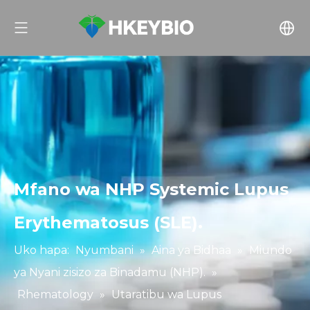
Mfano wa NHP Systemic Lupus
Erythematosus (SLE).
Uko hapa:
Nyumbani
»
Aina ya Bidhaa
»
Miundo
ya Nyani zisizo za Binadamu (NHP).
»
Rhematology
»
Utaratibu wa Lupus