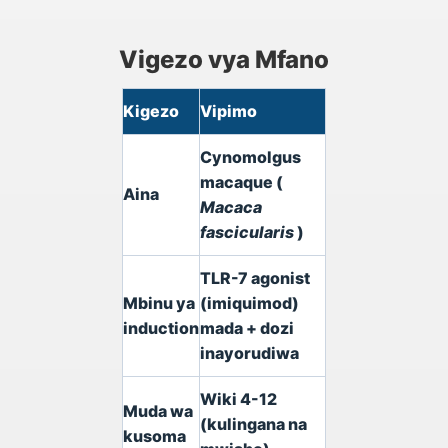
Vigezo vya Mfano
Kigezo
Vipimo
Cynomolgus
macaque (
Aina
Macaca
fascicularis
)
TLR-7 agonist
Mbinu ya
(imiquimod)
induction
mada + dozi
inayorudiwa
Wiki 4-12
Muda wa
(kulingana na
kusoma