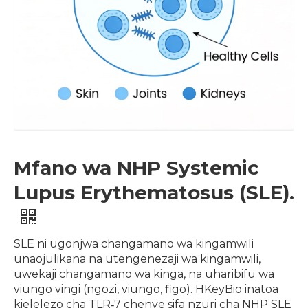
Mfano wa NHP Systemic
Lupus Erythematosus (SLE).
SLE ni ugonjwa changamano wa kingamwili
unaojulikana na utengenezaji wa kingamwili,
uwekaji changamano wa kinga, na uharibifu wa
viungo vingi (ngozi, viungo, figo). HKeyBio inatoa
kielelezo cha TLR‑7 chenye sifa nzuri cha NHP SLE