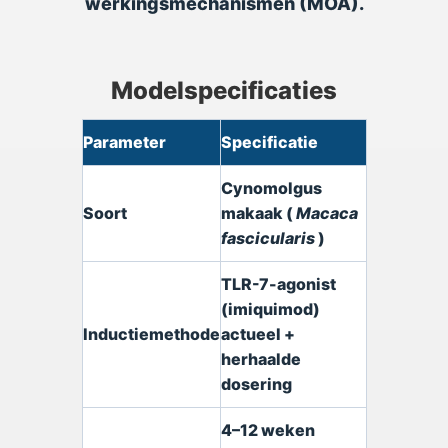
werkingsmechanismen (MOA).
Modelspecificaties
Parameter
Specificatie
Cynomolgus
Soort
makaak (
Macaca
fascicularis
)
TLR-7-agonist
(imiquimod)
Inductiemethode
actueel +
herhaalde
dosering
4–12 weken