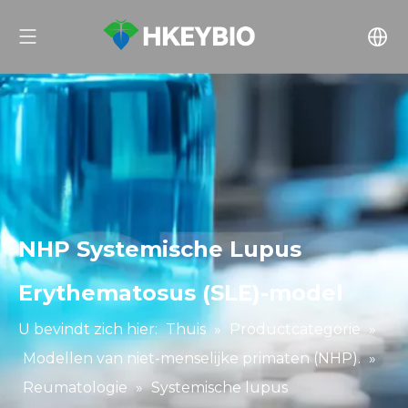
NHP Systemische Lupus
Erythematosus (SLE)-model
U bevindt zich hier:
Thuis
»
Productcategorie
»
Modellen van niet-menselijke primaten (NHP).
»
Reumatologie
»
Systemische lupus