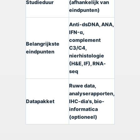
Studieduur
(afhankelijk van
eindpunten)
Anti-dsDNA, ANA,
IFN-α,
complement
Belangrijkste
C3/C4,
eindpunten
nierhistologie
(H&E, IF), RNA-
seq
Ruwe data,
analyserapporten,
Datapakket
IHC-dia's, bio-
informatica
(optioneel)