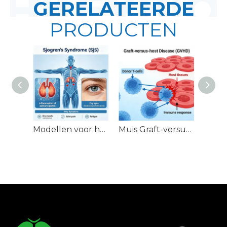
GERELATEERDE
PRODUCTEN
Modellen voor het syndroom van Sjögren (SjS).
Muis Graft-versus-Host Disease (GVHD)-modellen