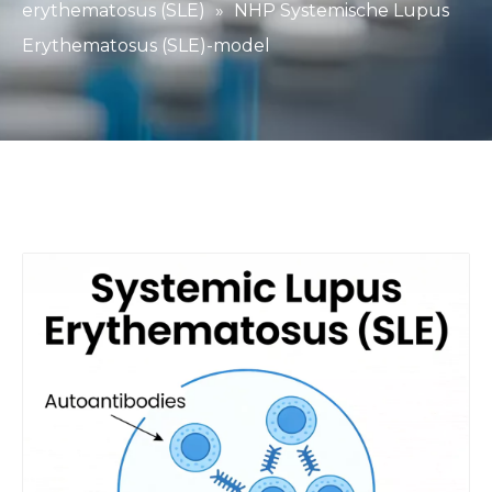
erythematosus (SLE)
»
NHP Systemische Lupus
Erythematosus (SLE)-model