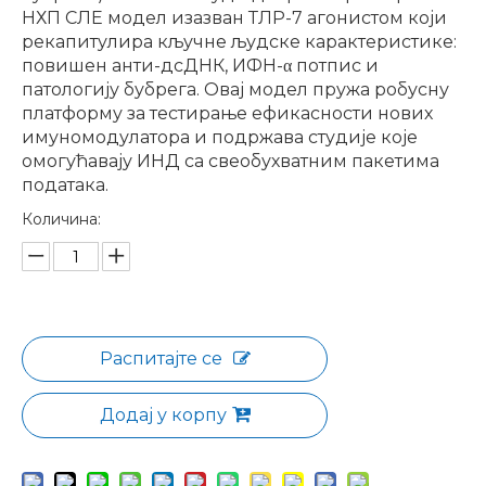
НХП СЛЕ модел изазван ТЛР-7 агонистом који
рекапитулира кључне људске карактеристике:
повишен анти-дсДНК, ИФН-α потпис и
патологију бубрега. Овај модел пружа робусну
платформу за тестирање ефикасности нових
имуномодулатора и подржава студије које
омогућавају ИНД са свеобухватним пакетима
података.
Количина:
Распитајте се
Додај у корпу