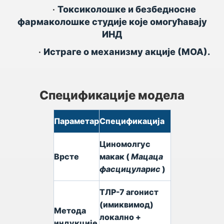
•
Токсиколошке и безбедносне
фармаколошке студије које омогућавају
ИНД
•
Истраге о механизму акције (МОА).
Спецификације модела
Параметар
Спецификација
Циномолгус
Врсте
макак (
Мацаца
фасцицуларис
)
ТЛР-7 агонист
(имиквимод)
Метода
локално +
индукције