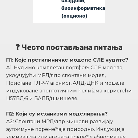
слајдови,
биоинформатика
(опционо)
❓ Често постављана питања
П1: Које претклиничке моделе СЛЕ нудите?
А1: Нудимо комплетан портфељ СЛЕ модела,
укључујући МРЛ/лпр спонтани модел,
Пристане, ТЛР-7 агонист, АЛД-ДНК и моделе
индуковане апоптотичким ћелијама користећи
Ц57БЛ/6 и БАЛБ/ц мишеве.
П2: Који су механизми моделирања?
А2: Спонтани МРЛ/лпр мишеви развијају
аутоимуне поремећаје природно. Индукција
хемикалија или агенаса покреће абнормалну