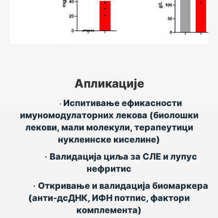
Апликације
Испитивање ефикасности
•
имуномодулаторних лекова (биолошки
лекови, мали молекули, терапеутици
нуклеинске киселине)
•
Валидација циља за СЛЕ и лупус
нефритис
•
Откривање и валидација биомаркера
(анти-дсДНК, ИФН потпис, фактори
комплемента)