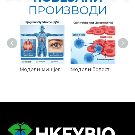
ПРОИЗВОДИ
Модели мишјег Сјогреновог синдрома (СјС).
Модели болести пресађивања миша против домаћина (ГВХД).