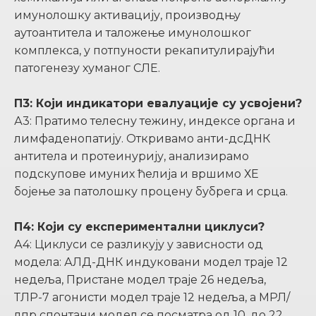
имунолошку активацију, производњу
аутоантитела и таложење имунолошког
комплекса, у потпуности рекапитулирајући
патогенезу хуманог СЛЕ.
П3: Који индикатори евалуације су усвојени?
А3: Пратимо телесну тежину, индексе органа и
лимфаденопатију. Откривамо анти-дсДНК
антитела и протеинурију, анализирамо
подскупове имуних ћелија и вршимо ХЕ
бојење за патолошку процену бубрега и срца.
П4: Који су експериментални циклуси?
А4: Циклуси се разликују у зависности од
модела: АЛД-ДНК индуковани модел траје 12
недеља, Пристане модел траје 26 недеља,
ТЛР-7 агонисти модел траје 12 недеља, а МРЛ/
лпр спонтани модел се посматра од 10. до 22.