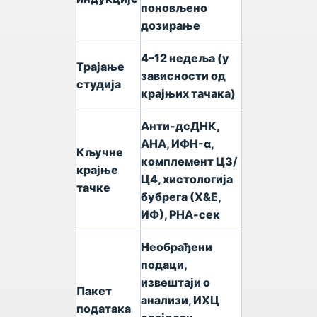
поновљено
дозирање
4–12 недеља (у
Трајање
зависности од
студија
крајњих тачака)
Анти-дсДНК,
АНА, ИФН-α,
Кључне
комплемент Ц3/
крајње
Ц4, хистологија
тачке
бубрега (Х&Е,
ИФ), РНА-сек
Необрађени
подаци,
извештаји о
Пакет
анализи, ИХЦ
података