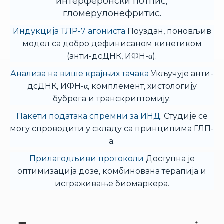
интерферонски потпис,
гломерулонефритис.
Индукција ТЛР-7 агониста
Поуздан, поновљив
модел са добро дефинисаном кинетиком
(анти-дсДНК, ИФН-α).
Анализа на више крајњих тачака
Укључује анти-
дсДНК, ИФН-α, комплемент, хистологију
бубрега и транскриптомију.
Пакети података спремни за ИНД.
Студије се
могу спроводити у складу са принципима ГЛП-
а.
Прилагодљиви протоколи
Доступна је
оптимизација дозе, комбинована терапија и
истраживање биомаркера.