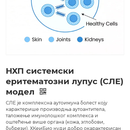
НХП системски
еритематозни лупус (СЛЕ)
модел
СЛЕ је комплексна аутоимуна болест коју
карактерише производња аутоантитела,
таложење имунолошког комплекса и
оштећење више органа (кожа, зглобови,
бубрези). ХКеиБио нуди добро окарактерисан