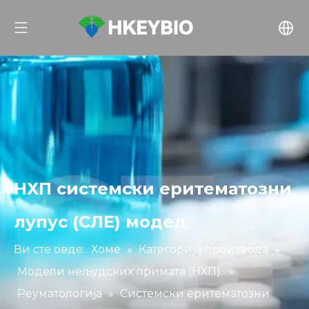
НХП системски еритематозни
лупус (СЛЕ) модел
Ви сте овде:
Хоме
»
Категорија производа
»
Модели нељудских примата (НХП).
»
Реуматологија
»
Системски еритематозни