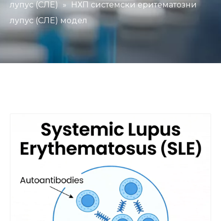
лупус (СЛЕ)
»
НХП системски еритематозни
лупус (СЛЕ) модел