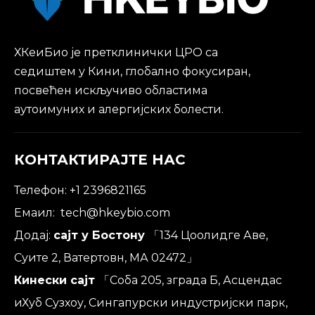
ХКеиБио је претклинички ЦРО са
седиштем у Кини, глобално фокусиран,
посвећен искључиво областима
аутоимуних и алергијских болести.
КОНТАКТИРАЈТЕ НАС
Телефон: +1 2396821165
Емаил:
tech@hkeybio.com
Додај:
сајт у Бостону
「134 Цоолидге Аве,
Суите 2, Ватертовн, МА 02472」
Кинески сајт
「Соба 205, зграда Б, Асцендас
иХуб Сузхоу, Сингапурски индустријски парк,