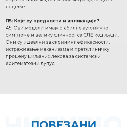
недеље.
П5: Које су предности и апликације?
А5: Ови модели имају стабилне аутоимуне
симптоме и велику сличност са СЛЕ код људи.
Они су идеални за скрининг ефикасности,
истраживање механизама и претклиничку
процену циљаних лекова за системски
еритематозни лупус.
ПОВЕЗАНИ