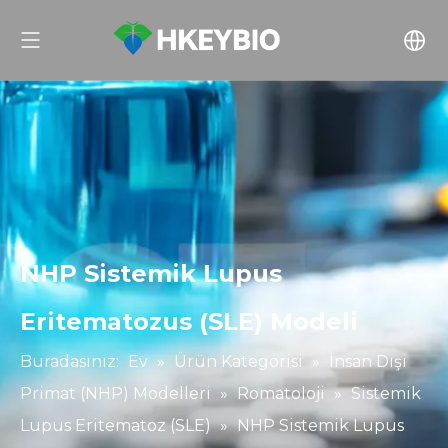
NHP Sistemik Lupus
Eritematozus (SLE) Modeli
Buradasınız:
Ev
»
Ürün Kategorisi
»
İnsan Dışı
Primat (NHP) Modelleri
»
Romatoloji
»
Sistemik
Lupus Eritematoz (SLE)
»
NHP Sistemik Lupus