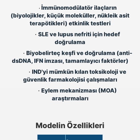
İmmünomodülatör ilaçların
•
(biyolojikler, küçük moleküller, nükleik asit
terapötikleri) etkinlik testleri
•
SLE ve lupus nefriti için hedef
doğrulama
•
Biyobelirteç keşfi ve doğrulama (anti-
dsDNA, IFN imzası, tamamlayıcı faktörler)
•
IND'yi mümkün kılan toksikoloji ve
güvenlik farmakolojisi çalışmaları
•
Eylem mekanizması (MOA)
araştırmaları
Modelin Özellikleri