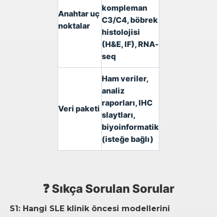
kompleman
Anahtar uç
C3/C4, böbrek
noktalar
histolojisi
(H&E, IF), RNA-
seq
Ham veriler,
analiz
raporları, IHC
Veri paketi
slaytları,
biyoinformatik
(isteğe bağlı)
❓ Sıkça Sorulan Sorular
S1: Hangi SLE klinik öncesi modellerini