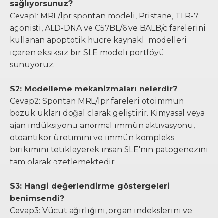
sağlıyorsunuz?
Cevap1: MRL/lpr spontan modeli, Pristane, TLR-7
agonisti, ALD-DNA ve C57BL/6 ve BALB/c farelerini
kullanan apoptotik hücre kaynaklı modelleri
içeren eksiksiz bir SLE modeli portföyü
sunuyoruz.
S2: Modelleme mekanizmaları nelerdir?
Cevap2: Spontan MRL/lpr fareleri otoimmün
bozuklukları doğal olarak geliştirir. Kimyasal veya
ajan indüksiyonu anormal immün aktivasyonu,
otoantikor üretimini ve immün kompleks
birikimini tetikleyerek insan SLE'nin patogenezini
tam olarak özetlemektedir.
S3: Hangi değerlendirme göstergeleri
benimsendi?
Cevap3: Vücut ağırlığını, organ indekslerini ve