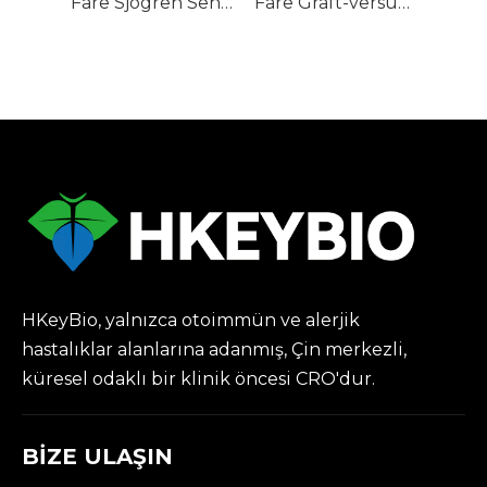
Fare Sjögren Sendromu (SjS) Modelleri
Fare Graft-versus-Host Hastalığı (GVHD) Modelleri
HKeyBio, yalnızca otoimmün ve alerjik
hastalıklar alanlarına adanmış, Çin merkezli,
küresel odaklı bir klinik öncesi CRO'dur.
BİZE ULAŞIN