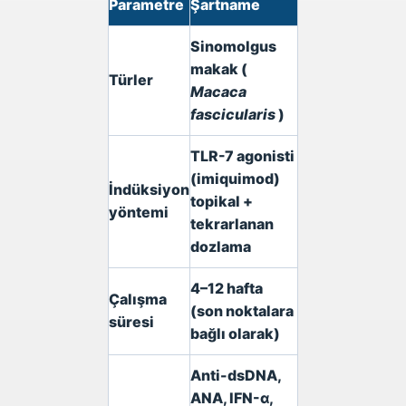
Parametre
Şartname
Sinomolgus
makak (
Türler
Macaca
fascicularis
)
TLR-7 agonisti
(imiquimod)
İndüksiyon
topikal +
yöntemi
tekrarlanan
dozlama
4–12 hafta
Çalışma
(son noktalara
süresi
bağlı olarak)
Anti-dsDNA,
ANA, IFN-α,