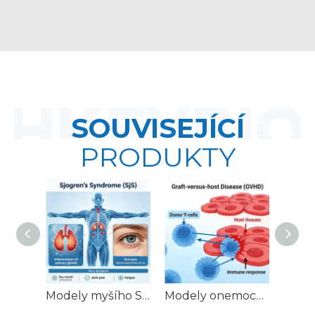
SOUVISEJÍCÍ
PRODUKTY
Modely myšího Sjögrenova syndromu (SjS).
Modely onemocnění myšího štěpu proti hostiteli (GVHD).