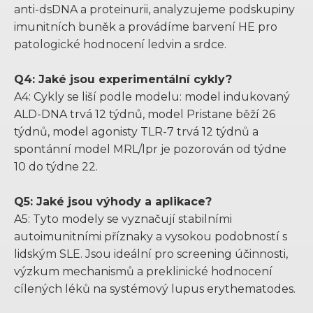
anti-dsDNA a proteinurii, analyzujeme podskupiny
imunitních buněk a provádíme barvení HE pro
patologické hodnocení ledvin a srdce.
Q4: Jaké jsou experimentální cykly?
A4: Cykly se liší podle modelu: model indukovaný
ALD-DNA trvá 12 týdnů, model Pristane běží 26
týdnů, model agonisty TLR-7 trvá 12 týdnů a
spontánní model MRL/lpr je pozorován od týdne
10 do týdne 22.
Q5: Jaké jsou výhody a aplikace?
A5: Tyto modely se vyznačují stabilními
autoimunitními příznaky a vysokou podobností s
lidským SLE. Jsou ideální pro screening účinnosti,
výzkum mechanismů a preklinické hodnocení
cílených léků na systémový lupus erythematodes.