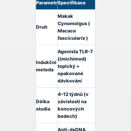
Parametr
Specifikace
Makak
Cynomolgus (
Druh
Macaca
fascicularis
)
Agonista TLR-7
(imichimod)
Indukční
topický +
metoda
opakované
dávkování
4–12 týdnů (v
Délka
závislosti na
studia
koncových
bodech)
Anti-dsDNA,