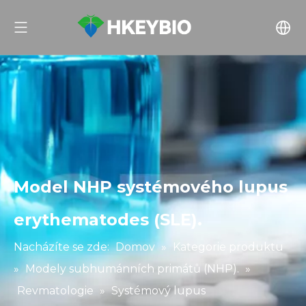
Model NHP systémového lupus
erythematodes (SLE).
Nacházíte se zde:
Domov
»
Kategorie produktu
»
Modely subhumánních primátů (NHP).
»
Revmatologie
»
Systémový lupus