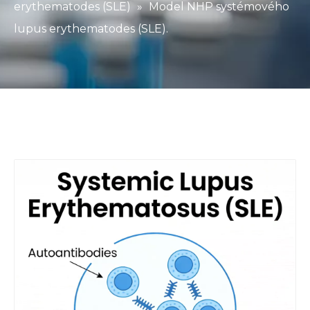
erythematodes (SLE)
»
Model NHP systémového
lupus erythematodes (SLE).