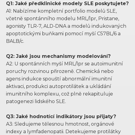
Q1: Jaké předklinické modely SLE poskytujete?
A1: Nabízíme kompletní portfolio modelů SLE,
včetně spontánního modelu MRL/lpr, Pristane,
agonisty TLR-7, ALD-DNA a modelů indukovaných
apoptotickými buňkami pomocí myší C57BL/6 a
BALB/c.
Q2: Jaké jsou mechanismy modelování?
A2: U spontánních myší MRL/lpr se autoimunitní
poruchy rozvinou přirozeně. Chemická nebo
agens indukce spouští abnormální imunitní
aktivaci, produkci autoprotilátek a ukládání
imunitního komplexu, což plně rekapituluje
patogenezi lidského SLE.
Q3: Jaké hodnotící indikátory jsou přijaty?
A3: Sledujeme tělesnou hmotnost, orgánové
indexy a lymfadenopatii. Detekujeme protilátky