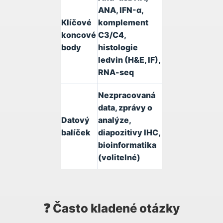
ANA, IFN-α,
Klíčové
komplement
koncové
C3/C4,
body
histologie
ledvin (H&E, IF),
RNA-seq
Nezpracovaná
data, zprávy o
Datový
analýze,
balíček
diapozitivy IHC,
bioinformatika
(volitelné)
❓ Často kladené otázky