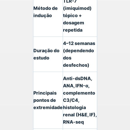
TLR-7
Método de
(imiquimod)
indução
tópico +
dosagem
repetida
4–12 semanas
Duração do
(dependendo
estudo
dos
desfechos)
Anti-dsDNA,
ANA, IFN-α,
Principais
complemento
pontos de
C3/C4,
extremidade
histologia
renal (H&E, IF),
RNA-seq