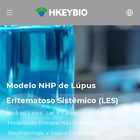
Modelo NHP de Lúpus
Eritematoso Sistêmico (LES)
Você está aqui:
Lar
»
Categoria de produto
»
Modelos de Primatas Não Humanos (NHP)
»
Reumatologia
»
Lúpus Eritematoso