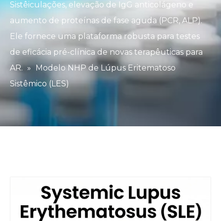
Sistêiculações, elevação de IgG anticolágeno e
aumento de proteínas de fase aguda (PCR, ALP).
Ele fornece uma plataforma robusta para testes
de eficácia pré-clínica de novas terapêuticas para
AR.
»
Modelo NHP de Lúpus Eritematoso
Sistêmico (LES)