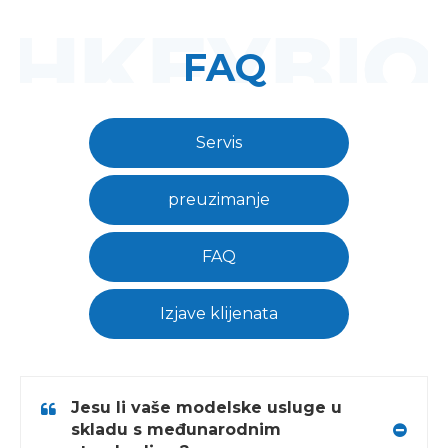
FAQ
Servis
preuzimanje
FAQ
Izjave klijenata
Jesu li vaše modelske usluge u
skladu s međunarodnim