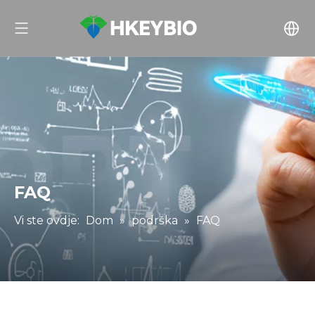
FAQ
Vi ste ovdje:
Dom
»
podrška
»
FAQ