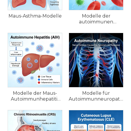
Maus-Asthma-Modelle
Modelle der
autoimmunen
hämolytischen Anämie
(AIHA) der Maus
Modelle der Maus-
Modelle für
Autoimmunhepatitis
Autoimmunneuropathie
(AIH).
bei Mäusen