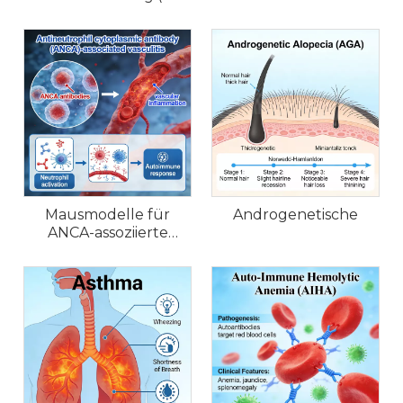
bei Mäusen
Lungenverletzung
(ALI).
Mausmodelle für
Androgenetische
ANCA-assoziierte
Vaskulitis (AAV).