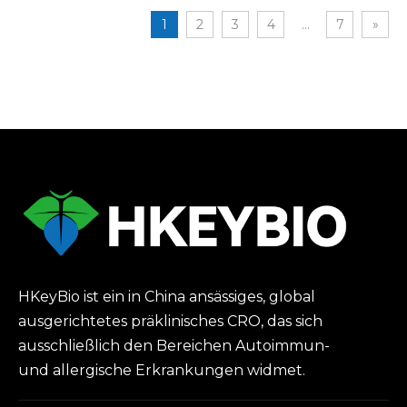
Mäusen
bei Mäusen
1
2
3
4
...
7
»
HKeyBio ist ein in China ansässiges, global
ausgerichtetes präklinisches CRO, das sich
ausschließlich den Bereichen Autoimmun-
und allergische Erkrankungen widmet.