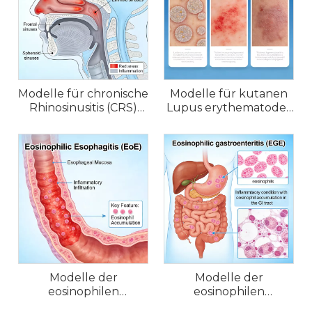
Modelle für chronische
Modelle für kutanen
Rhinosinusitis (CRS)
Lupus erythematodes
und allergische Rhinitis
(CLE) bei Mäusen
bei Mäusen
Modelle der
Modelle der
eosinophilen
eosinophilen
Ösophagitis (EoE) bei
Gastroenteritis (EGE)