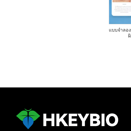
แบบจำลอง
ผ