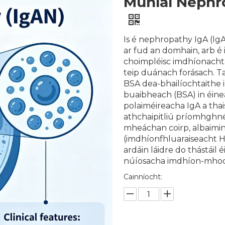
Múnlaí Nephro
Is é nephropathy IgA (IgA
ar fud an domhain, arb é 
choimpléisc imdhíonachta
teip duánach forásach. 
BSA dea-bhailíochtaithe 
buaibheach (BSA) in éine
polaiméireacha IgA a th
athchaipitliú príomhghné
mheáchan coirp, albaimin
(imdhíonfhluaraiseacht H
ardáin láidre do thástáil 
núíosacha imdhíon-mhod
Cainníocht: