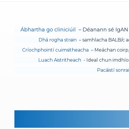
Ábhartha go cliniciúil
– Déanann sé IgAN d
Dhá rogha strain
– samhlacha BALB/c ag
Críochphointí cuimsitheacha
– Meáchan coirp, 
Luach Aistritheach
- Ideal chun imdhíon
Pacáistí sonra