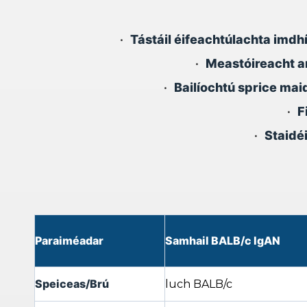
•
Tástáil éifeachtúlachta imd
•
Meastóireacht ar
•
Bailíochtú sprice mai
•
F
•
Staidé
Paraiméadar
Samhail BALB/c IgAN
Speiceas/Brú
luch BALB/c