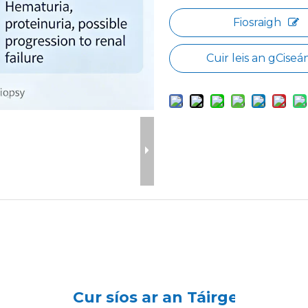
Fiosraigh
Cuir leis an gCiseá
Cur síos ar an Táirge