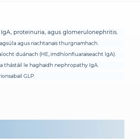
gA, proteinuria, agus glomerulonephritis.
 éagsúla agus riachtanais thurgnamhach.
laíocht duánach (HE, imdhíonfluaraiseacht IgA).
a thástáil le haghaidh nephropathy IgA.
rionsabail GLP.