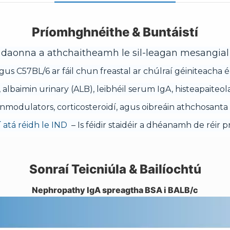
Príomhghnéithe & Buntáistí
aonna a athchaitheamh le sil-leagan mesangial I
us C57BL/6 ar fáil chun freastal ar chúlraí géiniteacha
albaimin urinary (ALB), leibhéil serum IgA, histeapaiteo
modulators, corticosteroidí, agus oibreáin athchosanta 
í atá réidh le IND
– Is féidir staidéir a dhéanamh de réir p
Sonraí Teicniúla & Bailíochtú
Nephropathy IgA spreagtha BSA i BALB/c