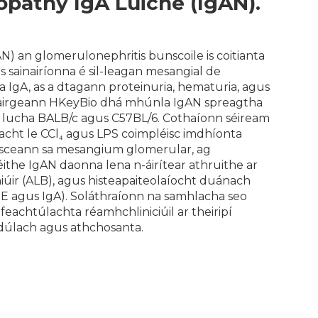
pathy IgA Luiche (IgAN).
N) an glomerulonephritis bunscoile is coitianta
is sainairíonna é sil-leagan mesangial de
 IgA, as a dtagann proteinuria, hematuria, agus
Tairgeann HKeyBio dhá mhúnla IgAN spreagtha
i lucha BALB/c agus C57BL/6. Cothaíonn séiream
acht le CCl₄ agus LPS coimpléisc imdhíonta
aisceann sa mesangium glomerular, ag
ithe IgAN daonna lena n-áirítear athruithe ar
iúir (ALB), agus histeapaiteolaíocht duánach
E agus IgA). Soláthraíonn na samhlacha seo
éifeachtúlachta réamhchliniciúil ar theiripí
úlach agus athchosanta.