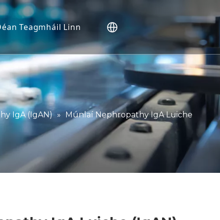
Déan Teagmháil Linn
onna (NHP).
 Vivo
omhtháite
t
hy IgA (IgAN)
»
Múnlaí Nephropathy IgA Luiche
cóirí