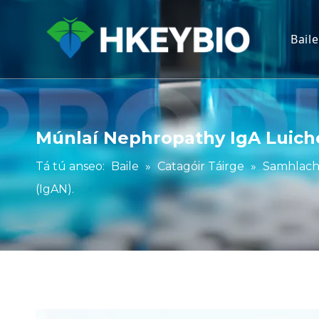
Baile
Múnlaí Nephropathy IgA Luiche
Tá tú anseo:
Baile
»
Catagóir Táirge
»
Samhlach
(IgAN).