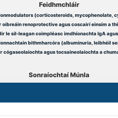
Feidhmchláir
híonmodulators (corticosteroids, mycophenolate,
 oibreáin renoprotective agus coscairí einsím a th
dir le sil-leagan coimpléasc imdhíonachta IgA ag
ionnachtain bithmharcóra (albuminuria, leibhéil s
ir cógaseolaíochta agus tocsaineolaíochta a chum
Sonraíochtaí Múnla