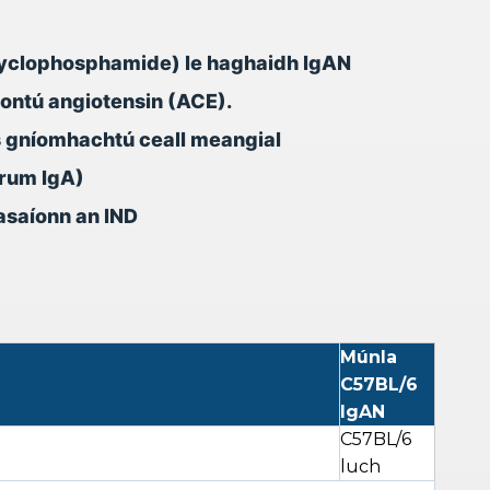
 cyclophosphamide) le haghaidh IgAN
iontú angiotensin (ACE).
us gníomhachtú ceall meangial
erum IgA)
asaíonn an IND
Múnla
C57BL/6
IgAN
C57BL/6
luch