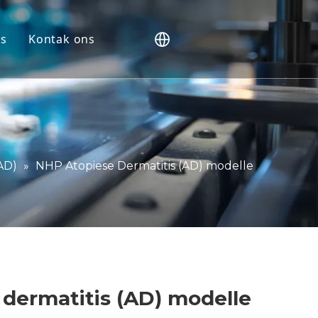
s
Kontak ons
e
e
aluering
AD)
»
NHP Atopiese Dermatitis (AD) modelle
kers
dermatitis (AD) modelle