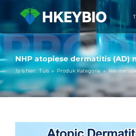
T
NHP atopiese dermatitis (AD) 
Jy is hier:
Tuis
»
Produk Kategorie
»
Nie-mensli