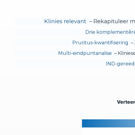
Klinies relevant
– Rekapituleer m
Drie komplementêr
Pruritus-kwantifisering
– 
Multi-eindpuntanalise
– Klinies
IND-gereed
Verteen