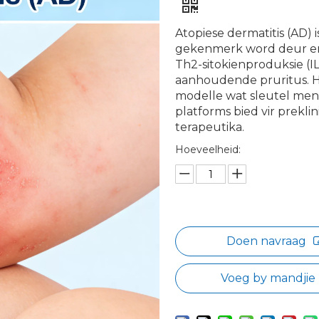
Atopiese dermatitis (AD) 
gekenmerk word deur er
Th2-sitokienproduksie (IL
aanhoudende pruritus. H
modelle wat sleutel men
platforms bied vir prekl
terapeutika.
Hoeveelheid:
Doen navraag
Voeg by mandjie