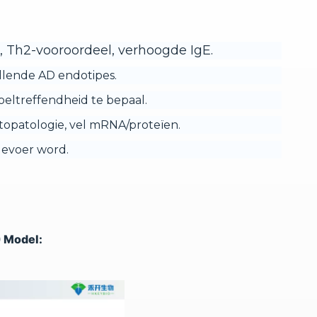
, Th2-vooroordeel, verhoogde IgE.
lende AD endotipes.
oeltreffendheid te bepaal.
 histopatologie, vel mRNA/proteïen.
gevoer word.
) Model: