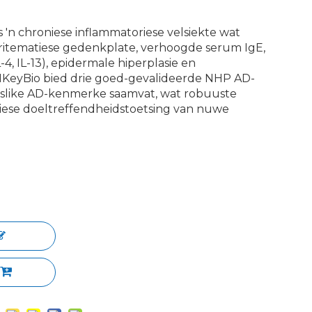
is 'n chroniese inflammatoriese velsiekte wat
itematiese gedenkplate, verhoogde serum IgE,
-4, IL-13), epidermale hiperplasie en
KeyBio bied drie goed-gevalideerde NHP AD-
slike AD-kenmerke saamvat, wat robuuste
iniese doeltreffendheidstoetsing van nuwe