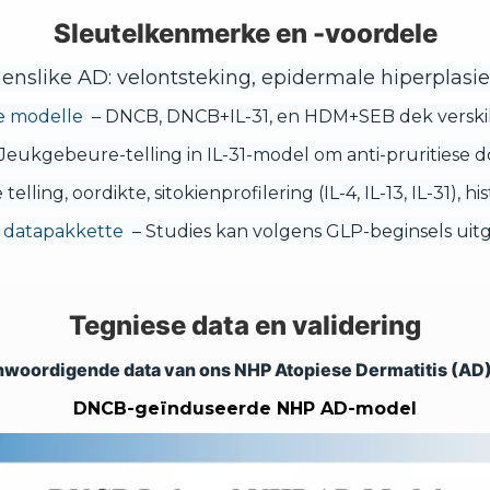
Sleutelkenmerke en -voordele
enslike AD: velontsteking, epidermale hiperplasie
e modelle
– DNCB, DNCB+IL-31, en HDM+SEB dek verskil
Jeukgebeure-telling in IL-31-model om anti-pruritiese d
e telling, oordikte, sitokienprofilering (IL-4, IL-13, IL-31),
 datapakkette
– Studies kan volgens GLP-beginsels uit
Tegniese data en validering
woordigende data van ons NHP Atopiese Dermatitis (AD
DNCB-geïnduseerde NHP AD-model