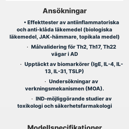
Ansökningar
•
Effekttester av antiinflammatoriska
och anti-klåda läkemedel (biologiska
läkemedel, JAK-hämmare, topikala medel)
•
Målvalidering för Th2, Th17, Th22
vägar i AD
•
Upptäckt av biomarkörer (IgE, IL-4, IL-
13, IL-31, TSLP)
•
Undersökningar av
verkningsmekanismen (MOA).
•
IND-möjliggörande studier av
toxikologi och säkerhetsfarmakologi
Modellspecifikationer