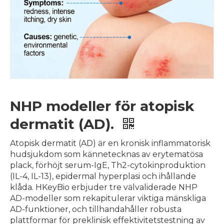
NHP modeller för atopisk
dermatit (AD).
Atopisk dermatit (AD) är en kronisk inflammatorisk
hudsjukdom som kännetecknas av erytematösa
plack, förhöjt serum-IgE, Th2-cytokinproduktion
(IL-4, IL-13), epidermal hyperplasi och ihållande
klåda. HKeyBio erbjuder tre välvaliderade NHP
AD-modeller som rekapitulerar viktiga mänskliga
AD-funktioner, och tillhandahåller robusta
plattformar för preklinisk effektivitetstestning av