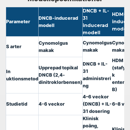
DNCB + IL-
HDM+S
DNCB-inducerad
31
Parameter
induce
modell
inducerad
modell
modell
Cynomolgus
Cynomo
Cynomolgus
S
arter
makak
makak
makak
HDM + 
DNCB + IL-
Upprepad topikal
(stafyl
31
In
DNCB (2,4-
k
administreri
uktionsmetod
dinitroklorbensen)
enterot
ng
B)
4–6 veckor
Studietid
4-6
veckor
(DNCB) + IL-
6–8 ve
31 dosering
Klinisk
poäng,
Klinisk