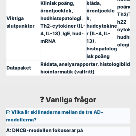
Klinisk poäng,
klåda,
poäng, I
örontjocklek,
örontjockle
Th2/Th
Viktiga
hudhistopatologi,
k,
h22
slutpunkter
Th2-cytokiner (IL-
hudcytokine
cytokin
4, IL-13), IgE, hud-
r (IL-4, IL-
hudhist
mRNA
13),
ologi
histopatolog
isk poäng
Rådata, analysrapporter, histologibilder,
Datapaket
bioinformatik (valfritt)
❓ Vanliga frågor
F:
Vilka är skillnaderna mellan de tre AD-
modellerna?
A:
DNCB-modellen fokuserar på