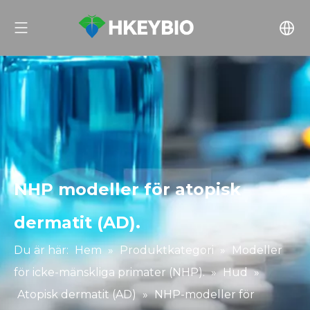
NHP modeller för atopisk
dermatit (AD).
Du är här:
Hem
»
Produktkategori
»
Modeller
för icke-mänskliga primater (NHP).
»
Hud
»
Atopisk dermatit (AD)
»
NHP-modeller för