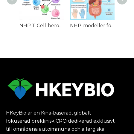
NHP T-Cell-beroende antikroppssvar (TDAR)-modeller
NHP-modeller för systemisk skleros (SSc).
HKeyBio är en Kina-baserad, globalt
fokuserad preklinisk CRO dedikerad exklusivt
till områdena autoimmuna och allergiska