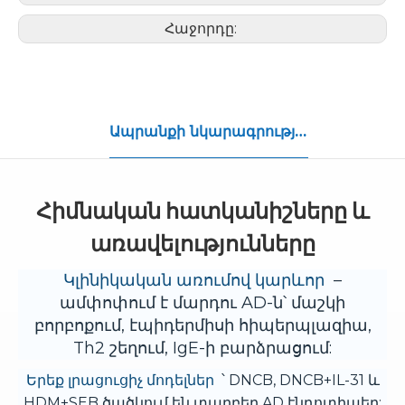
Հաջորդը:
Ապրանքի նկարագրությունը
Հիմնական հատկանիշները և
առավելությունները
Կլինիկական առումով կարևոր
–
ամփոփում է մարդու AD-ն՝ մաշկի
բորբոքում, էպիդերմիսի հիպերպլազիա,
Th2 շեղում, IgE-ի բարձրացում:
Երեք լրացուցիչ մոդելներ
՝ DNCB, DNCB+IL-31 և
HDM+SEB ծածկում են տարբեր AD էնդոտիպեր: