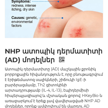
NHP ատոպիկ դերմատիտի
(AD) մոդելներ
Ատոպիկ դերմատիտը (AD) մաշկային քրոնիկ
բորբոքային հիվանդություն է, որը բնութագրվում
է էրիթեմատոզ սալիկների, շիճուկի IgE-ի
բարձրացմամբ, Th2 ցիտոկինի
արտադրությամբ (IL-4, IL-13), էպիդերմիսի
հիպերպլազիայով և մշտական ​​քորով: HKeyBio-ն
առաջարկում է երեք լավ վավերացված NHP AD
մոդելներ, որոնք ամփոփում են մարդու AD