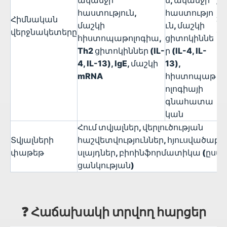
ականջի
մ, ականջի
Th
հաստություն,
հաստությո
2
Հիմնական
մաշկի
ւն, մաշկի
ցի
վերջնակետերը
հիստոպաթոլոգիա,
ցիտոկիննե
մ
Th2 ցիտոկիններ (IL-
ր (IL-4, IL-
հ
4, IL-13), IgE, մաշկի
13),
ո
mRNA
հիստոպաթ
ոլոգիայի
գնահատա
կան
Հում տվյալներ, վերլուծության
Տվյալների
հաշվետվություններ, հյուսվածա
փաթեթ
սլայդներ, բիոինֆորմատիկա (ըստ
ցանկության)
❓ Հաճախակի տրվող հարցեր