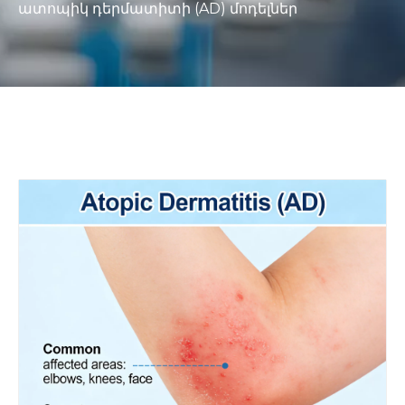
ատոպիկ դերմատիտի (AD) մոդելներ