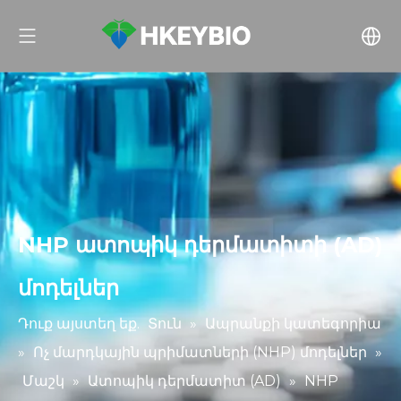
NHP ատոպիկ դերմատիտի (AD)
մոդելներ
Դուք այստեղ եք.
Տուն
»
Ապրանքի կատեգորիա
»
Ոչ մարդկային պրիմատների (NHP) մոդելներ
»
Մաշկ
»
Ատոպիկ դերմատիտ (AD)
»
NHP