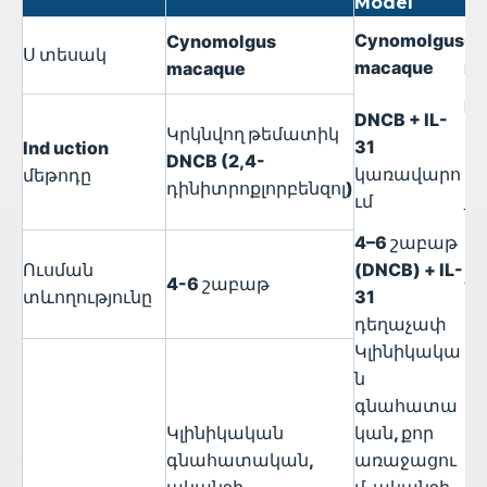
Model
մո
Cynomolgus
Cy
Cynomolgus
Ս
տեսակ
macaque
ma
macaque
HD
DNCB + IL-
Կրկնվող թեմատիկ
(
31
Ind
uction
DNCB (2,4-
այ
կառավարո
մեթոդը
դինիտրոքլորբենզոլ)
է
ւմ
ն 
4–6 շաբաթ
Ուսման
(DNCB) + IL-
6
4-6
շաբաթ
տևողությունը
31
դեղաչափ
Կլինիկակա
ն
գնահատա
Կլինիկական
կան, քոր
Կ
գնահատական,
առաջացու
մի