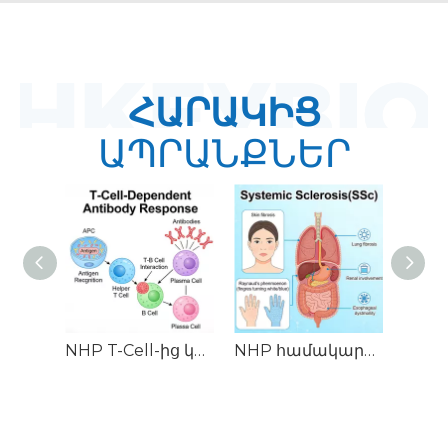
ՀԱՐԱԿԻՑ
ԱՊՐԱՆՔՆԵՐ
NHP T-Cell-ից կախված հակամարմինների արձագանքման (TDAR) մոդելներ
NHP համակարգային սկլերոզի (SSc) մոդելներ