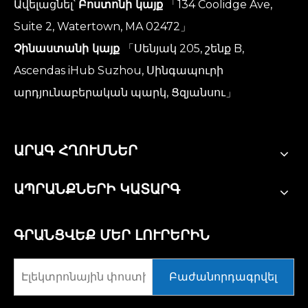
Ավելացնել՝
Բոստոնի կայք
「134 Coolidge Ave,
Suite 2, Watertown, MA 02472」
Չինաստանի կայք
「Սենյակ 205, շենք B,
Ascendas iHub Suzhou, Սինգապուրի
արդյունաբերական պարկ, Ցզյանսու」
ԱՐԱԳ ՀՂՈՒՄՆԵՐ
ԱՊՐԱՆՔՆԵՐԻ ԿԱՏԱՐԳ
ԳՐԱՆՑՎԵՔ ՄԵՐ ԼՈՒՐԵՐԻՆ
Բաժանորդագրվել