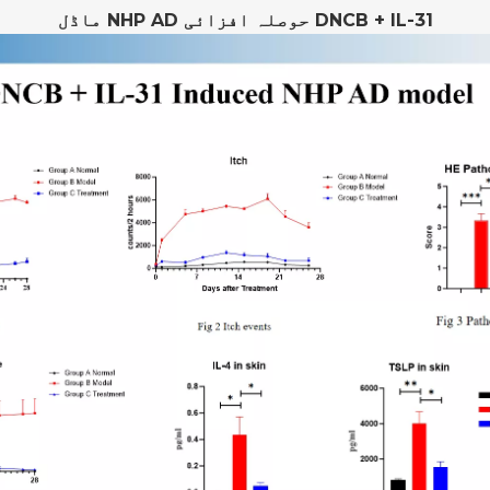
DNCB + IL-31 حوصلہ افزائی NHP AD ماڈل