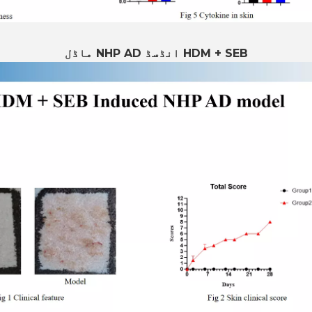
HDM + SEB انڈسڈ NHP AD ماڈل