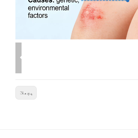
پچھلا: