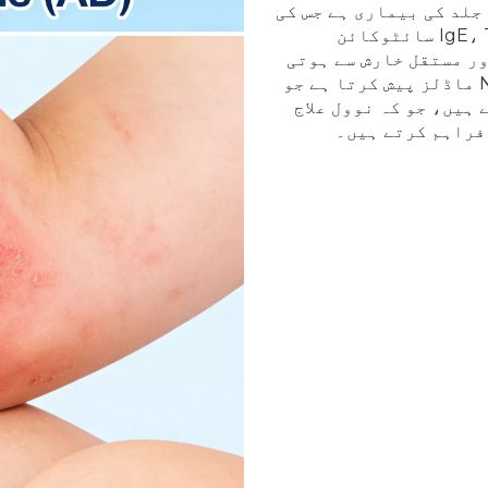
ی سوزش والی جلد کی بیماری ہے جس کی
خصوصیات erythematous plaques، بلند سیرم IgE، Th2 سائٹوکائن
پلسیا، اور مستقل خارش سے ہوتی
ہے۔ HKeyBio تین اچھی طرح سے توثیق شدہ NHP AD ماڈلز پیش کرتا ہے جو
رتے ہیں، جو کہ نوول علاج
فراہم کرتے ہیں۔