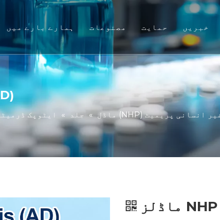
خبریں
حمایت
مصنوعات
ہمارے بارے میں
غیر انسانی پریمیٹ (NHP) ماڈل
سروس
ڈاؤن لوڈ کریں۔
چوہا جانوروں کے ماڈل
انی ٹشو اور سابق Vivo ماڈلز
پوچھے گئے سوالات
(AD
کلائنٹ کی تعریف
انٹیگریٹڈ افادیت کی تشخیص
یر انسانی پریمیٹ (NHP) ماڈل
»
جلد
»
ایٹوپک ڈرمیٹیٹا
ترجمہی دوائی اور بائیو مارکر
IND جمع کرانے کی حمایت
ماڈلز