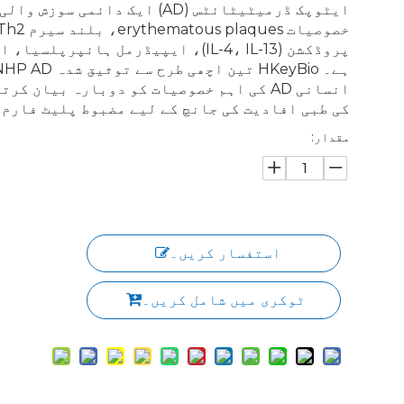
ایٹوپک ڈرمیٹیٹائٹس (AD) ایک دائم
پروڈکشن (IL-4، IL-13)، ایپیڈرمل ہائپر
انسانی AD کی اہم خصوصیات کو دوبارہ بیان ک
کی طبی افادیت کی جانچ کے لیے مضبوط پلیٹ فارم 
مقدار:
استفسار کریں۔
ٹوکری میں شامل کریں۔