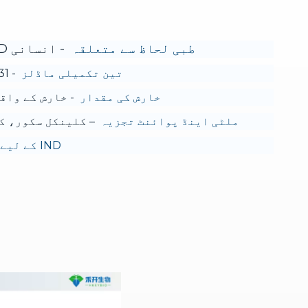
طبی لحاظ سے متعلقہ
- انسانی AD کی بحالی کرتا ہے: جلد کی سوزش، ایپیڈرمل ہائپرپالسیا، Th2 تعصب، بلند IgE۔
تین تکمیلی ماڈلز
- DNCB، DNCB+IL-31، اور HDM+SEB مختلف AD اینڈوٹائپس کا احاطہ کرتے ہیں۔
خارش کی مقدار
- خارش کے واقعات IL-31 ماڈل میں اسکور کرنے کے لئے اینٹی پروریٹک افادیت
ملٹی اینڈ پوائنٹ تجزیہ
– کلینکل سکور، کان کی موٹائی، سائ
IND کے لیے تیار ڈیٹا پیکجز
ہمار