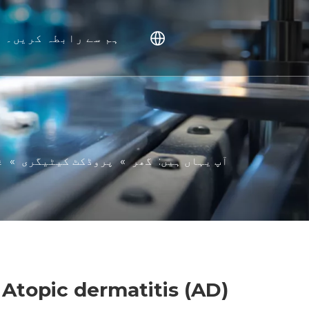
ہم سے رابطہ کریں۔
انس
اکثر 
آپ یہاں ہیں:
گھر
»
پروڈکٹ کیٹیگری
»
غ
NHP Atopic dermatitis (AD) 