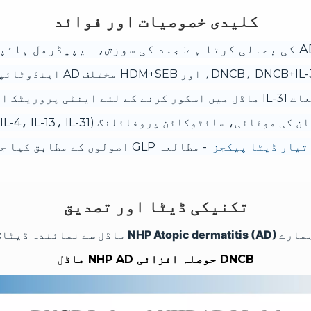
کلیدی خصوصیات اور فوائد
 کا اندازہ لگاتے ہیں۔
ٹوکائن پروفائلنگ (IL-4، IL-13، IL-31)، ہسٹوپیتھولوجی، جلد کا mRNA/پروٹین۔
- مطالعہ GLP اصولوں کے مطابق کیا جا سکتا ہے۔
تکنیکی ڈیٹا اور تصدیق
ے NHP Atopic dermatitis (AD) ماڈل سے نمائندہ ڈیٹا:
DNCB حوصلہ افزائی NHP AD ماڈل