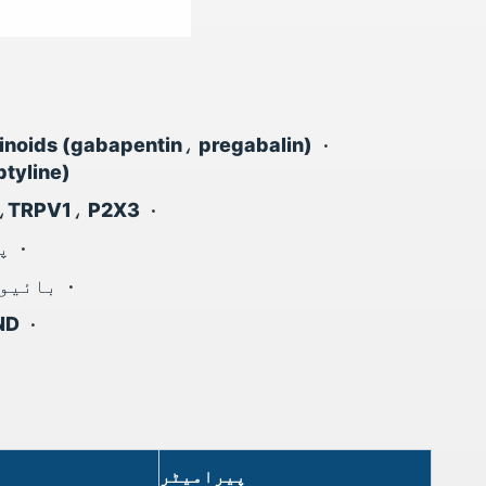
•
rtriptyline
•
TRPV1، P2X3، اور درد کے دیگر راستوں کو نشانہ بنانے والے ناول ینالجیسک کی تشخیص
•
پ
•
بائیو 
•
IND کو فعال کرنے والا فارماکولوجی
پیرامیٹر