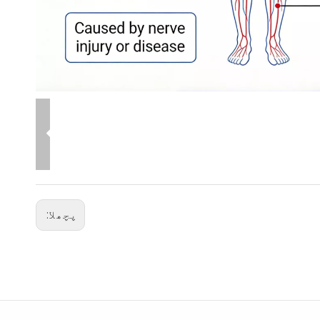
پچھلا: