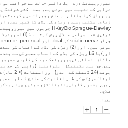
نیوروپیتھک درد ایک دائمی حالت ہے جو اعصابی ن
خرابی کے نتیجے میں ہوتی ہے، جسے اکثر شوٹنگ یا
پر بیان کیا جاتا ہے۔ عام وجوہات میں کیموتھرا
زیادہ سکلیروسیس، ریڑھ کی ہڈی کا کمپریشن، اور
HKeyBio Sprague-Dawley چوہوں میں
اور/یا L6 ریڑھ کی ہڈی کے اعصاب مضبوطی سے ب
ماڈلز انسانی نیوروپیتھک درد کی کلیدی خصوصیا
ہیں جن میں مکینیکل ایلوڈینیا (واپسی کی حد میں
ہونے (24 گھنٹے کے
اینالجیزکس کی طبی افادیت کی جانچ کے لیے مضبو
ہیں، بشمول گاباپینٹینائڈز، سوڈیم چینل بلاکرز
علاج۔
مقدار: