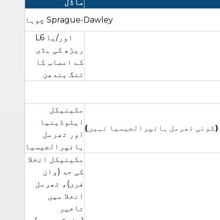
ماڈل
Sprague-Dawley چوہا
L5 اور/یا L6
ریڑھ کی ہڈی
کے اعصاب کا
تنگ بندھن
مکینیکل
ایلوڈینیا
(کوئی تھرمل ہائپرالجیسیا نہیں)
اور تھرمل
ہائپرالجیسیا
مکینیکل انخلا
کی حد (وان
فری)، تھرمل
انخلا میں
تاخیر