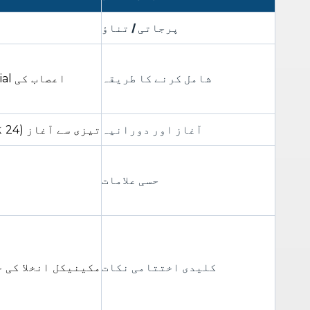
پرجاتی / تناؤ
شامل کرنے کا طریقہ
sciatic اعصاب کی tibial اور عام پیرونیل شاخوں کا ligation اور transection
آغاز اور دورانیہ
تیزی سے آغاز (24 گھنٹے کے اندر)، مستقل مزاجی> 2 ماہ
حسی علامات
کلیدی اختتامی نکات
مکینیکل انخلا کی ح