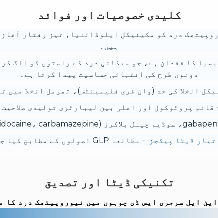
کلیدی خصوصیات اور فوائد
وپیتھک درد کو مکینیکل ایلوڈائنیا، تیز رفتار آغاز، 
ہیں۔
دونوں طرح کی انتہائی حساسیت پیدا کرتا ہے۔
کل انخلا کی حد (وان فری فلیمینٹس)، تھرمل انخلا میں تاخی
 قائم پروٹوکول اور اعلی بین لیبارٹری تولیدی صلاحیت 
- مطالعہ GLP اصولوں کے مطابق کیا جا سکتا ہے۔
تکنیکی ڈیٹا اور تصدیق
این ایل سرجری ایس ڈی چوہوں میں نیوروپیتھک درد کا م