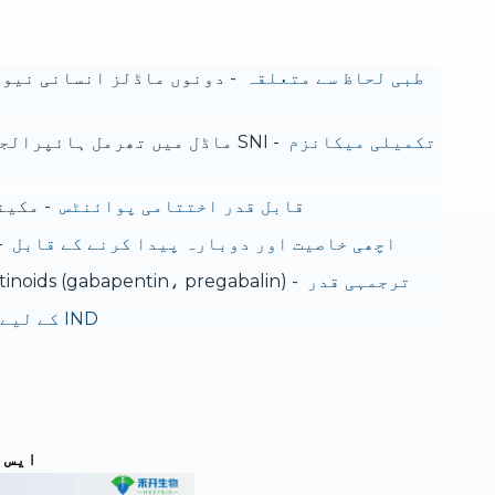
طبی لحاظ سے متعلقہ
- دونوں ماڈلز انسانی نیور
تکمیلی میکانزم
قابل قدر اختتامی پوائنٹس
- مکینی
اچھی خاصیت اور دوبارہ پیدا کرنے کے قابل
-
ترجمہی قدر
- gabapentinoids (gabapentin، pregabalin)، سوڈیم چینل بلاکرز (lidocaine، carbamazepine)، اور درد کے نئے علاج کی جانچ کے لیے مثالی۔
IND کے لیے تیار ڈیٹا پیکجز
ایس 