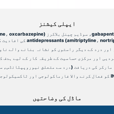
ایپلی کیشنز
antidepressants (amitriptyline، no) کی افادیت کی جانچ
ردیی اور مرکزی حساسیت کے طریقہ کار کے لیے ہدف ک
مارکر کی دریافت (درد سے متعلق نیوروپپٹائڈس، سو
 اور ٹاکسیکولوجی اسٹڈیز
ماڈل کی وضاحتیں