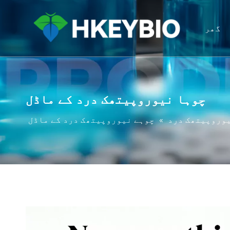
گھر
چوہا نیوروپیتھک درد کے ماڈل
وروپیتھک درد
»
چوہے نیوروپیتھک درد کے ماڈل