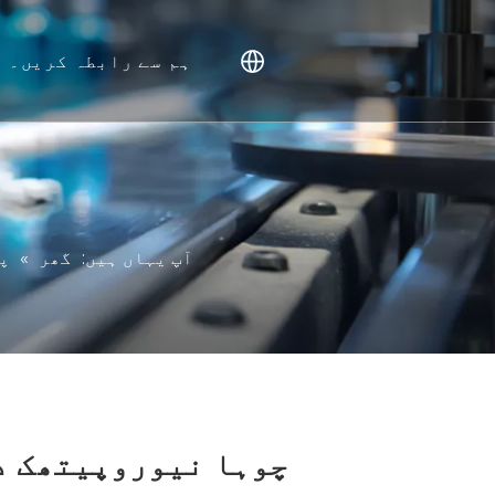
ہم سے رابطہ کریں۔
انس
اکثر 
آپ یہاں ہیں:
گھر
»
پ
چوہا نیوروپیتھک د