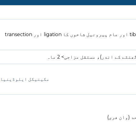
مکینیکل ایلوڈینیا 
د (وان فری)