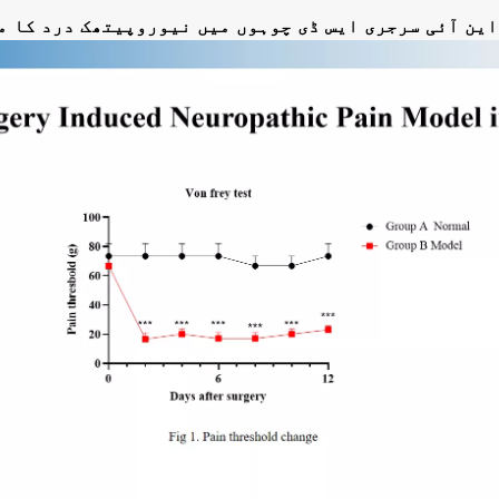
این آئی سرجری ایس ڈی چوہوں میں نیوروپیتھک درد کا م