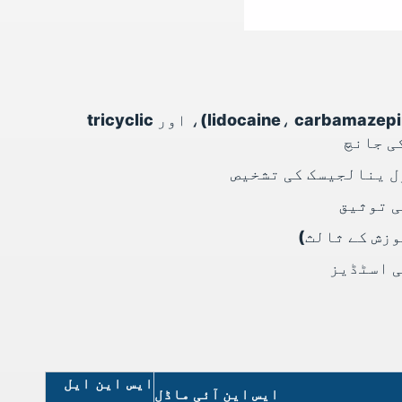
gabapentinoids (gabapentin، pregabalin)، سوڈیم چینل بلاکرز (lidocaine، carbamazepine، oxcarbazepine)، اور tricyclic
ی توثیق
زش کے ثالث)
ایس این ایل
ایس این آئی ماڈل