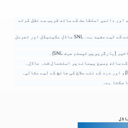
اور دائمی استقامت کے ساتھ قریب سے نقل کرتے
- SNI ماڈل میں تھرمل ہائپرالجیسیا کا فقدان ہے، جو میکانی درد کے راستوں کو الگ کرنے کے لیے مفید ہے۔ SNL ماڈل مکینیکل اور تھرمل
ر (ہارگریویس ٹیسٹ، صرف SNL)۔
کے ساتھ وسیع پیمانے پر استعمال شدہ ماڈل۔
اڈل