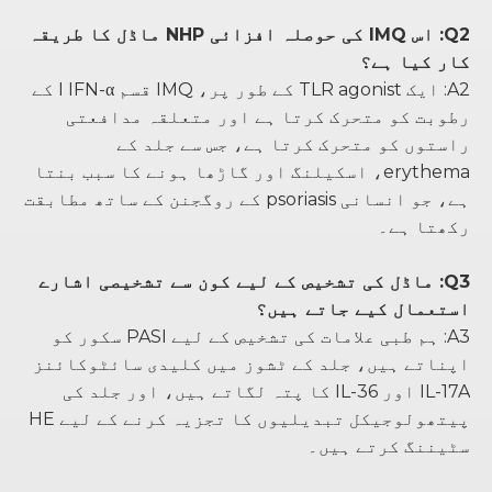
Q2: اس IMQ کی حوصلہ افزائی NHP ماڈل کا طریقہ
کار کیا ہے؟
A2: ایک TLR agonist کے طور پر، IMQ قسم I IFN-α کے
رطوبت کو متحرک کرتا ہے اور متعلقہ مدافعتی
راستوں کو متحرک کرتا ہے، جس سے جلد کے
erythema، اسکیلنگ اور گاڑھا ہونے کا سبب بنتا
ہے، جو انسانی psoriasis کے روگجنن کے ساتھ مطابقت
رکھتا ہے۔
Q3: ماڈل کی تشخیص کے لیے کون سے تشخیصی اشارے
استعمال کیے جاتے ہیں؟
A3: ہم طبی علامات کی تشخیص کے لیے PASI سکور کو
اپناتے ہیں، جلد کے ٹشوز میں کلیدی سائٹوکائنز
IL-17A اور IL-36 کا پتہ لگاتے ہیں، اور جلد کی
پیتھولوجیکل تبدیلیوں کا تجزیہ کرنے کے لیے HE
سٹیننگ کرتے ہیں۔