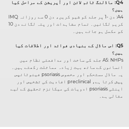
Q4: ماڈلنگ ٹائم لائن اور آپریشن کے مراحل کیا
ہیں؟
A4: دن -1 پر جلد کو شیو کریں، دن 0 سے روزانہ IMQ
کریم لگائیں۔ تمام مشاہدات اور پتہ لگانے دن 10
کو مکمل ہو جاتے ہیں۔
Q5: اس ماڈل کے بنیادی فوائد اور اطلاقات کیا
ہیں؟
A5: NHPs جلد کی ساخت اور مدافعتی نظام میں
انسانوں کے ساتھ بہت زیادہ مماثلت رکھتے ہیں۔
یہ ماڈل مستحکم اور مخصوص psoriasis فینوٹائپس
پیش کرتا ہے، preclinical افادیت کی تشخیص اور
اینٹی psoriasis ادویات کی میکانزم تحقیق کے لیے
مثالی ہے۔