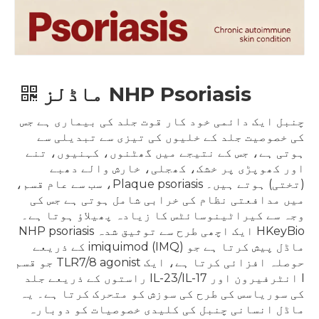
NHP Psoriasis ماڈلز
چنبل ایک دائمی خود کار قوت جلد کی بیماری ہے جس
کی خصوصیت جلد کے خلیوں کی تیزی سے تبدیلی سے
ہوتی ہے، جس کے نتیجے میں گھٹنوں، کہنیوں، تنے
اور کھوپڑی پر خشک، کھجلی، خارش والے دھبے
(تختی) ہوتے ہیں۔ Plaque psoriasis، سب سے عام قسم،
میں مدافعتی نظام کی خرابی شامل ہوتی ہے جس کی
وجہ سے کیراٹینوسائٹس کا زیادہ پھیلاؤ ہوتا ہے۔
HKeyBio ایک اچھی طرح سے توثیق شدہ NHP psoriasis
ماڈل پیش کرتا ہے جو imiquimod (IMQ) کے ذریعے
حوصلہ افزائی کرتا ہے، ایک TLR7/8 agonist جو قسم
I انٹرفیرون اور IL-23/IL-17 راستوں کے ذریعے جلد
کی سوریاسس کی طرح کی سوزش کو متحرک کرتا ہے۔ یہ
ماڈل انسانی چنبل کی کلیدی خصوصیات کو دوبارہ