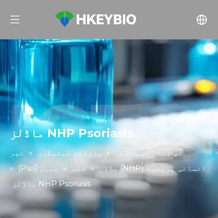
NHP Psoriasis ماڈلز
آپ یہاں ہیں:
گھر
»
پروڈکٹ کیٹیگری
»
غیر
انسانی پریمیٹ (NHP) ماڈل
»
جلد
»
چنبل (Pso)
»
NHP Psoriasis ماڈلز