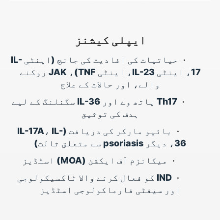
ایپلی کیشنز
•
حیاتیات کی افادیت کی جانچ (اینٹی IL-
17، اینٹی IL-23، اینٹی TNF)، JAK روکنے
والے، اور حالات کے علاج
•
Th17 پاتھ وے اور IL-36 سگنلنگ کے لیے
ہدف کی توثیق
•
بائیو مارکر کی دریافت (IL-17A، IL-
36، دیگر psoriasis سے متعلق ثالث)
•
میکانزم آف ایکشن (MOA) اسٹڈیز
•
IND کو فعال کرنے والا ٹاکسیکولوجی
اور سیفٹی فارماکولوجی اسٹڈیز