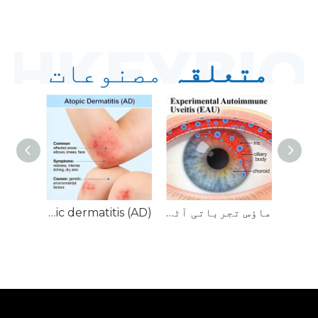
متعلقہ
مصنوعات
NHP Sjögren's Syndrome (SjS) ماڈلز
ماؤس تجرباتی آٹومیمون یوویائٹس (EAU) ماڈلز
NHP Atopic dermatitis (AD) ماڈلز