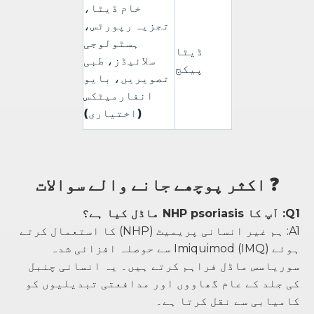
خام ڈیٹا،
تجزیہ رپورٹس،
ہسٹولوجی
ڈیٹا
سلائیڈز، طبی
پیکج
تصویریں، بایو
انفارمیٹکس
(اختیاری)
❓ اکثر پوچھے جانے والے سوالات
Q1: آپ کا NHP psoriasis ماڈل کیا ہے؟
A1: ہم غیر انسانی پریمیٹ (NHP) کا استعمال کرتے
ہوئے Imiquimod (IMQ) سے حوصلہ افزائی شدہ
سوریاسس ماڈل فراہم کرتے ہیں۔ یہ انسانی چنبل
کی جلد کے عام گھاووں اور مدافعتی تبدیلیوں کو
کامیابی سے نقل کرتا ہے۔