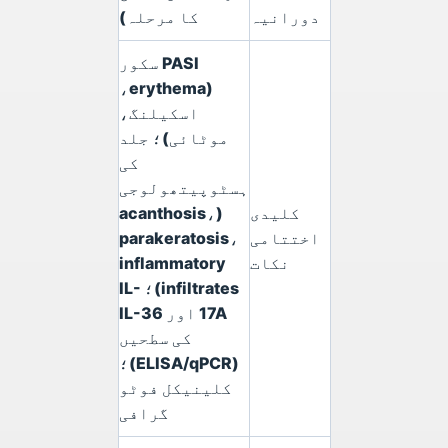
دورانیہ
کا مرحلہ)
PASI سکور
(erythema،
اسکیلنگ،
موٹائی)؛ جلد
کی
ہسٹوپیتھولوجی
کلیدی
(acanthosis،
اختتامی
parakeratosis،
نکات
inflammatory
infiltrates)؛ IL-
17A اور IL-36
کی سطحیں
(ELISA/qPCR)؛
کلینیکل فوٹو
گرافی