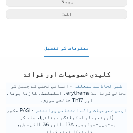
پچھلا:
اگلا:
مصنوعات کی تفصیل
کلیدی خصوصیات اور فوائد
طبی لحاظ سے متعلقہ
- انسانی تختی کے چنبل کی
بحالی کرتا ہے: erythema، اسکیلنگ، گاڑھا ہونا،
اور Th17 ثالثی سوزش۔
اچھی خصوصیات والے اختتامی پوائنٹس
- PASI سکور
(اریتھیما، اسکیلنگ، موٹائی)، جلد کی
ہسٹوپیتھولوجی، IL-17A اور IL-36 کی سطح،
کلینیکل فوٹو گرافی۔