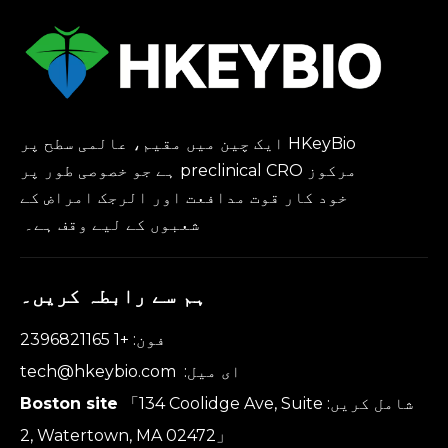
HKeyBio ایک چین میں مقیم، عالمی سطح پر
مرکوز preclinical CRO ہے جو خصوصی طور پر
خود کار قوت مدافعت اور الرجک امراض کے
شعبوں کے لیے وقف ہے۔
ہم سے رابطہ کریں۔
فون: +1 2396821165
ای میل:
tech@hkeybio.com
شامل کریں:
「134 Coolidge Ave, Suite
Boston site
2, Watertown, MA 02472」