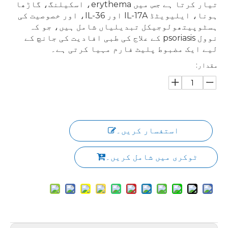
تیار کرتا ہے جس میں erythema، اسکیلنگ، گاڑھا
ہونا، ایلیویٹڈ IL-17A اور IL-36، اور خصوصیت کی
ہسٹوپیتھولوجیکل تبدیلیاں شامل ہیں، جو کہ
نوول psoriasis کے علاج کی طبی افادیت کی جانچ کے
لیے ایک مضبوط پلیٹ فارم مہیا کرتی ہے۔
مقدار:
استفسار کریں۔
ٹوکری میں شامل کریں۔