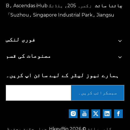
چائنا سائٹ
「کمرہ 205، بلڈنگ B، Ascendas iHub
Suzhou، Singapore Industrial Park، Jiangsu」
فوری لنکس
مصنوعات کی قسم
ہمارے نیوز لیٹر کے لیے سائن اپ کریں۔
سبسکرائب کریں۔
کاپی رائٹ ©
2026
HkeyBio. جملہ حقوق محفوظ