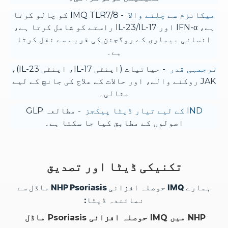
میکانزم سے چلنے والا
- IMQ TLR7/8 کو چالو کرتا
ہے، IFN-α اور IL-23/IL-17 راستے کو شامل کرتا ہے،
انسانی بیماری کے روگجنن کی قریب سے نقل کرتا
ہے۔
ترجمہی قدر
- حیاتیات (اینٹی IL-17، اینٹی IL-23)،
JAK روکنے والے، اور حالات کے علاج کی جانچ کے لیے
مثالی۔
IND کے لیے تیار ڈیٹا پیکجز
- مطالعہ GLP
اصولوں کے مطابق کیا جا سکتا ہے۔
تکنیکی ڈیٹا اور تصدیق
ہمارے IMQ حوصلہ افزائی NHP Psoriasis ماڈل سے
نمائندہ ڈیٹا:
NHP میں IMQ حوصلہ افزائی Psoriasis ماڈل