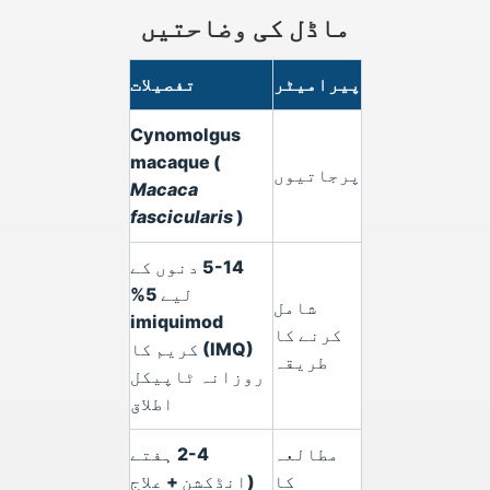
ماڈل کی وضاحتیں
پیرامیٹر
تفصیلات
Cynomolgus
macaque (
پرجاتیوں
Macaca
fascicularis
)
5-14 دنوں کے
لیے 5%
شامل
imiquimod
کرنے کا
(IMQ) کریم کا
طریقہ
روزانہ ٹاپیکل
اطلاق
مطالعہ
2-4 ہفتے
کا
(انڈکشن + علاج