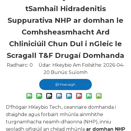
tSamhail Hidradenitis
Suppurativa NHP ar domhan le
Comhsheasmhacht Ard
Chliniciúil Chun Dul i nGleic le
Scragall T&F Drugaí Domhanda
Radhairc:
0
Údar: Hkeybio Am Foilsithe: 2026-04-
20 Bunús:
Suíomh
Fiosraigh
D'fhógair HKeybio Tech., ceannaire domhanda i
dtaighde agus forbairt mhúnla ainmhithe
turgnamhacha neamh-dhaonna (NHP), inniu
seoladh oifigiúil an chéad mhúnla
ar domhan
NHP