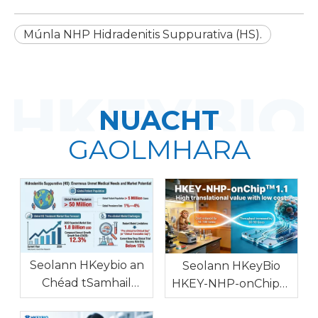
Múnla NHP Hidradenitis Suppurativa (HS).
NUACHT
GAOLMHARA
Seolann HKeybio an
Seolann HKeyBio
Chéad tSamhail
HKEY-NHP-onChip™
Hidradenitis
1.1: An Chéad Múnla In