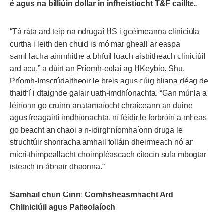
é agus na billiúin dollar in infheistíocht T&F caillte.
.
“Tá ráta ard teip na ndrugaí HS i gcéimeanna cliniciúla
curtha i leith den chuid is mó mar gheall ar easpa
samhlacha ainmhithe a bhfuil luach aistritheach cliniciúil
ard acu,” a dúirt an Príomh-eolaí ag HKeybio. Shu,
Príomh-Imscrúdaitheoir le breis agus cúig bliana déag de
thaithí i dtaighde galair uath-imdhíonachta. “Gan múnla a
léiríonn go cruinn anatamaíocht chraiceann an duine
agus freagairtí imdhíonachta, ní féidir le forbróirí a mheas
go beacht an chaoi a n-idirghníomhaíonn druga le
struchtúir shonracha amhail tolláin dheirmeach nó an
micri-thimpeallacht choimpléascach cítocín sula mbogtar
isteach in ábhair dhaonna.”
Samhail chun Cinn: Comhsheasmhacht Ard
Chliniciúil agus Paiteolaíoch