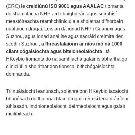
(CRO)
le creidiúnú ISO 9001 agus AAALAC
tiomanta
do shamhlacha NHP ard-chaighdeán agus seirbhísí
meastóireachta réamhchliniciúla a sholáthar d’fhorbairt
nuálaíoch drugaí. Leis an dá ionad NHP i Guangxi agus
Suzhou, agus ionad anailíse agus saoráid creimire den
scoth i Suzhou
, a fhreastalaíonn ar níos mó ná 1000
cliant cógaisíochta agus biteicneolaíochta
, tá
HKeybio tiomanta do na samhlacha galair is ábhartha go
cliniciúil a sholáthar don tionscal bithchógaisíochta
domhanda.
Trí nuálaíocht leanúnach, soláthraíonn HKeybio tacaíocht
bhunúsach do fhionnachtain drugaí i réimsí lena n-áirítear
athlasadh, imdhíoneolaíocht, deirmeolaíocht agus galair
meitibileach.