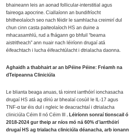
bhaineann leis an aonad follicular-interstitial agus
faireoga apocrine. Ciallaíonn an bundifríocht
bhitheolaíoch seo nach féidir le samhlacha creimirí dul
chun cinn casta paiteolaíoch HS an duine a
mhacasamhlú, rud a fhágann go bhfuil “bearna
aistritheach” ann nuair nach léiríonn drugaí atá
éifeachtach i lucha éifeachtúlacht i dtrialacha daonna.
Aghaidh a thabhairt ar an bPéine Péine: Fréamh na
dTeipeanna Cliniciúla
Le blianta beaga anuas, tá roinnt iarrthóirí ionchasacha
drugaí HS atá ag díriú ar bhealaí cosúil le IL-17 agus
TNF-α tar éis dul i ngleic le deacrachtaí i dtrialacha
cliniciúla Céim II nó Céim III
. Léiríonn sonraí tionscail ó
2018-2024 gur theip ar níos mó ná 60% d’iarrthóirí
drugaí HS ag trialacha cliniciúla déanacha, arb ionann