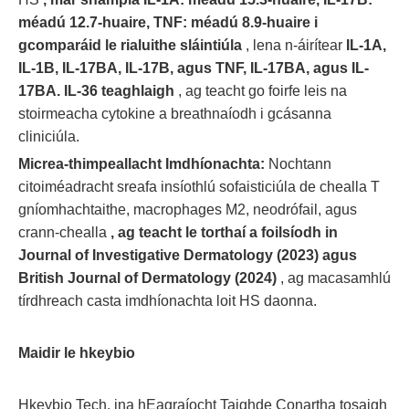
méadú 12.7-huaire, TNF: méadú 8.9-huaire i
gcomparáid le rialuithe sláintiúla
, lena n-áirítear
IL-1A,
IL-1B, IL-17BA, IL-17B, agus TNF, IL-17BA, agus IL-
17BA. IL-36 teaghlaigh
, ag teacht go foirfe leis na
stoirmeacha cytokine a breathnaíodh i gcásanna
cliniciúla.
Micrea-thimpeallacht Imdhíonachta:
Nochtann
citoiméadracht sreafa insíothlú sofaisticiúla de chealla T
gníomhachtaithe, macrophages M2, neodrófail, agus
crann-chealla
, ag teacht le torthaí a foilsíodh in
Journal of Investigative Dermatology (2023) agus
British Journal of Dermatology (2024)
, ag macasamhlú
tírdhreach casta imdhíonachta loit HS daonna.
Maidir le hkeybio
Hkeybio Tech. ina hEagraíocht Taighde Conartha tosaigh