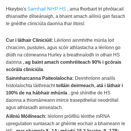
Samhail NHP HS
Hkeybio's
, arna fhorbairt trí phrótacail
dhianaithe dílseánaigh, a bhaint amach ailíniú gan fasach
le gnéithe cliniciúla daonna thar iltoisí:
Cur i láthair Cliniciúil:
Léiríonn ainmhithe múnla loit
chraicinn, pustules, agus scóir athlastacha a léiríonn go
dlúth na céimeanna Hurley a breathnaíodh in othair HS
daonna
, ag baint amach comhréiteach 90% i gcórais
scórála cliniciúla
.
Sainmharcanna Paiteolaíocha:
Deimhníonn anailís
histolaíochta láithreacht
tolláin deirmeach, atá i láthair i
100% de na hábhair mhúnla
, gné shínithe de HS
daonna a thiomáineann imirce trasepithelial neodrófail
agus athlasadh ainsealach.
Ailíniú Móilíneach:
léiríonn próifíliú léirithe mRNA
upregulation suntasach ar ghéinte eochair a bhaineann le
HS
, mar shampla IL-1A: méadú 15.3-huaire, IL-17B: