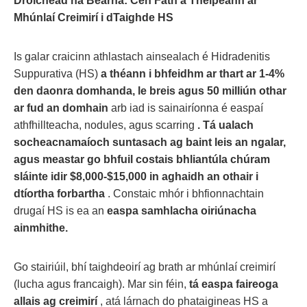
Droichead na Bearna: Cén Fáth a Theipeann ar
Mhúnlaí Creimirí i dTaighde HS
Is galar craicinn athlastach ainsealach é Hidradenitis
Suppurativa (HS)
a théann i bhfeidhm ar thart ar 1-4%
den daonra domhanda, le breis agus 50 milliún othar
ar fud an domhain
arb iad is sainairíonna é easpaí
athfhillteacha, nodules, agus scarring
. Tá ualach
socheacnamaíoch suntasach ag baint leis an ngalar,
agus meastar go bhfuil costais bhliantúla chúram
sláinte idir $8,000-$15,000 in aghaidh an othair i
dtíortha forbartha
. Constaic mhór i bhfionnachtain
drugaí HS is ea an
easpa samhlacha oiriúnacha
ainmhithe.
Go stairiúil, bhí taighdeoirí ag brath ar mhúnlaí creimirí
(lucha agus francaigh). Mar sin féin,
tá easpa faireoga
allais ag creimirí
, atá lárnach do phataigineas HS a