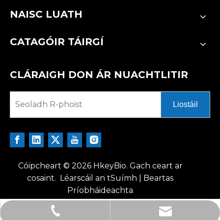
NAISC LUATH
CATAGÓIR TÁIRGÍ
CLÁRAIGH DON ÁR NUACHTLITIR
Liostáil
Cóipcheart ©
2026
HkeyBio. Gach ceart ar
cosaint.
Léarscáil an tSuímh
|
Beartas
Príobháideachta
tech@hkeybio.com
+1 2396821165