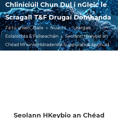
Chliniciúil Chun Dul i nGleic le
Scragall T&F Drugaí Domhanda
Tá tú anseo:
Baile
»
Nuacht
»
Léargais
Eolaíochta & Foilseacháin
»
Seolann HKeybio an
Chéad Mhúnla Hidradenitis Suppurativa de chuid
NHP ar domhan le Comhsheasmhacht Ard
Chliniciúil Chun Dul i nGleic le Scragall T&F Drugaí
Domhanda
Seolann HKeybio an Chéad