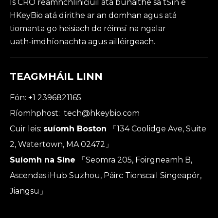
Is CRO réamhchliniciúil atá bunaithe sa tSín é
HKeyBio atá dírithe ar an domhan agus atá
tiomanta go heisiach do réimsí na ngalar
uath-imdhíonachta agus ailléirgeach.
TEAGMHÁIL LINN
Fón: +1 2396821165
Ríomhphost:
tech@hkeybio.com
Cuir leis:
suíomh Boston
「134 Coolidge Ave, Suite
2, Watertown, MA 02472」
Suíomh na Síne
「Seomra 205, Foirgneamh B,
Ascendas iHub Suzhou, Páirc Tionscail Singeapór,
Jiangsu」