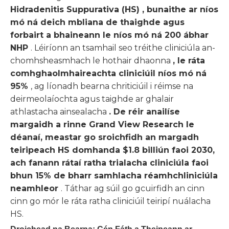
Hidradenitis Suppurativa (HS)
, bunaithe ar níos
mó ná deich mbliana de thaighde agus
forbairt a bhaineann le níos mó ná 200 ábhar
NHP
. Léiríonn an tsamhail seo tréithe cliniciúla an-
chomhsheasmhach le hothair dhaonna
, le ráta
comhghaolmhaireachta cliniciúil níos mó ná
95%
, ag líonadh bearna chriticiúil i réimse na
deirmeolaíochta agus taighde ar ghalair
athlastacha ainsealacha
. De réir anailíse
margaidh a rinne Grand View Research le
déanaí, meastar go sroichfidh an margadh
teiripeach HS domhanda $1.8 billiún faoi 2030,
ach fanann rátaí ratha trialacha cliniciúla faoi
bhun 15% de bharr samhlacha réamhchliniciúla
neamhleor
. Táthar ag súil go gcuirfidh an cinn
cinn go mór le ráta ratha cliniciúil teiripí nuálacha
HS.