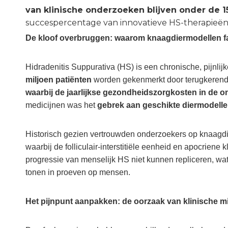
van klinische onderzoeken blijven onder de 
succespercentage van innovatieve HS-therapieën a
De kloof overbruggen: waarom knaagdiermodellen f
Hidradenitis Suppurativa (HS) is een chronische, pijnlij
miljoen patiënten
worden gekenmerkt door terugkerende
waarbij de jaarlijkse gezondheidszorgkosten in de 
medicijnen was het
gebrek aan geschikte diermodelle
Historisch gezien vertrouwden onderzoekers op knaagdi
waarbij de folliculair-interstitiële eenheid en apocrien
progressie van menselijk HS niet kunnen repliceren, wat l
tonen in proeven op mensen.
Het pijnpunt aanpakken: de oorzaak van klinische m