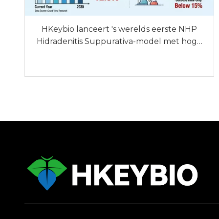
HKeybio lanceert 's werelds eerste NHP
Hidradenitis Suppurativa-model met hoge
klinische consistentie om het mondiale
knelpunt in onderzoek en ontwikkeling op
het gebied van geneesmiddelen aan te
pakken