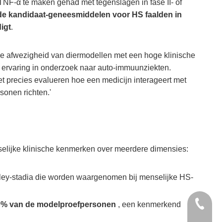
NF-α te maken gehad met tegenslagen in fase II- of
n de kandidaat-geneesmiddelen voor HS faalden in
igt
.
e afwezigheid van diermodellen met een hoge klinische
r ervaring in onderzoek naar auto-immuunziekten.
t precies evalueren hoe een medicijn interageert met
sonen richten.'
nselijke klinische kenmerken over meerdere dimensies:
rley-stadia die worden waargenomen bij menselijke HS-
+1 2396
100% van de modelproefpersonen
, een kenmerkend