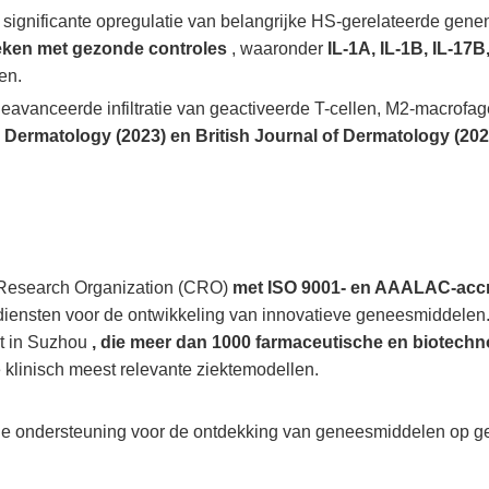
 significante opregulatie van belangrijke HS-gerelateerde gen
eken met gezonde controles
, waaronder
IL-1A, IL-1B, IL-17B
en.
eavanceerde infiltratie van geactiveerde T-cellen, M2-macrofag
e Dermatology (2023) en British Journal of Dermatology (20
 Research Organization (CRO)
met ISO 9001- en AAALAC-accr
iensten voor de ontwikkeling van innovatieve geneesmiddelen.
it in Suzhou
, die meer dan 1000 farmaceutische en biotechn
 klinisch meest relevante ziektemodellen.
le ondersteuning voor de ontdekking van geneesmiddelen op ge