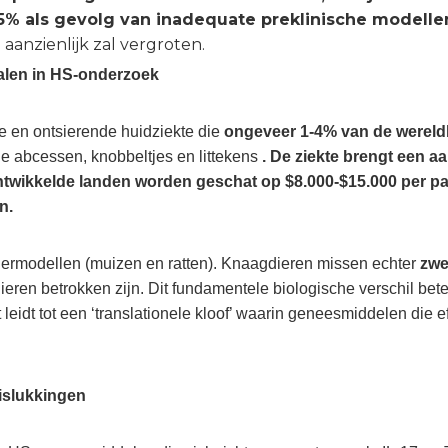
15% als gevolg van inadequate preklinische modell
anzienlijk zal vergroten.
alen in HS-onderzoek
ke en ontsierende huidziekte die
ongeveer 1-4% van de wereldb
 abcessen, knobbeltjes en littekens
. De ziekte brengt een a
ontwikkelde landen worden geschat op $8.000-$15.000 per pa
n.
ermodellen (muizen en ratten). Knaagdieren missen echter
zwe
e klieren betrokken zijn. Dit fundamentele biologische verschil
eidt tot een ‘translationele kloof’ waarin geneesmiddelen die ef
islukkingen