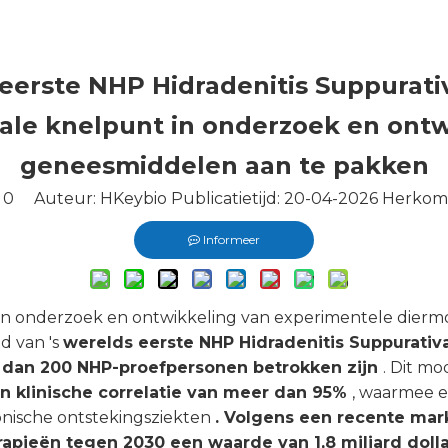
 eerste NHP Hidradenitis Suppurat
ale knelpunt in onderzoek en ontw
geneesmiddelen aan te pakken
:
0
Auteur: HKeybio Publicatietijd: 20-04-2026 Herkom
Informeer
an onderzoek en ontwikkeling van experimentele diermo
d van 's
werelds eerste
NHP Hidradenitis Suppurativ
r dan 200 NHP-proefpersonen betrokken zijn
. Dit m
en klinische correlatie van meer dan 95%
, waarmee e
nische ontstekingsziekten
. Volgens een recente mar
apieën tegen 2030 een waarde van 1,8 miljard doll