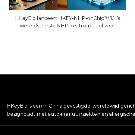
HKeyBio lanceert HKEY-NHP-onChip™ 1.1: 's
werelds eerste NHP in vitro-model voor
auto-immuunziekten en allergische ziekten
HKeyBio is een in China gevestigde, wereldwijd gerich
bezighoudt met auto-immuunziekten en allergische