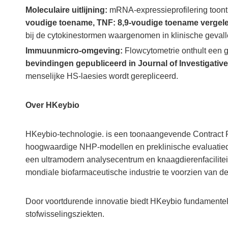
Moleculaire uitlijning:
mRNA-expressieprofilering toont
voudige toename, TNF: 8,9-voudige toename vergel
bij de cytokinestormen waargenomen in klinische gevall
Immuunmicro-omgeving:
Flowcytometrie onthult een g
bevindingen gepubliceerd in Journal of Investigativ
menselijke HS-laesies wordt gerepliceerd.
Over HKeybio
HKeybio-technologie. is een toonaangevende Contract
hoogwaardige NHP-modellen en preklinische evaluatied
een ultramodern analysecentrum en knaagdierenfacilite
mondiale biofarmaceutische industrie te voorzien van de
Door voortdurende innovatie biedt HKeybio fundamente
stofwisselingsziekten.