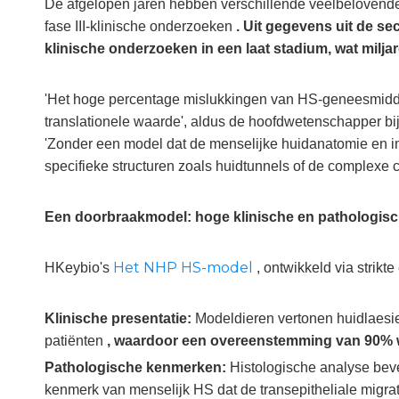
De afgelopen jaren hebben verschillende veelbelovende 
fase III-klinische onderzoeken
. Uit gegevens uit de s
klinische onderzoeken in een laat stadium, wat milj
'Het hoge percentage mislukkingen van HS-geneesmiddel
translationele waarde', aldus de hoofdwetenschapper bi
'Zonder een model dat de menselijke huidanatomie en im
specifieke structuren zoals huidtunnels of de complexe 
Een doorbraakmodel: hoge klinische en pathologisc
Het NHP HS-model
HKeybio's
, ontwikkeld via strik
Klinische presentatie:
Modeldieren vertonen huidlaesie
patiënten
, waardoor een overeenstemming van 90% w
Pathologische kenmerken:
Histologische analyse bev
kenmerk van menselijk HS dat de transepitheliale migrat