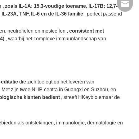
+86- 1
tech@h
en
, zoals IL-1A: 15,3-voudige toename, IL-17B: 12,7-
, IL-23A, TNF, IL-6 en de IL-36 familie
, perfect passend
en, neutrofielen en mestcellen
, consistent met
24)
, waarbij het complexe immuunlandschap van
editatie
die zich toelegt op het leveren van
 Met zijn twee NHP-centra in Guangxi en Suzhou, en
ologische klanten bedient
, streeft HKeybio ernaar de
bieden als ontstekingen, immunologie, dermatologie en