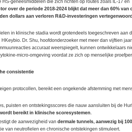
HS-geneesmiddelen die zich richten op routes zoals IL-17 en T
ector over de periode 2018-2024 blijkt dat meer dan 60% va
arden dollars aan verloren R&D-investeringen vertegenwoord
en in klinische stadia wordt grotendeels toegeschreven aan d
j HKeybio. Dr. Shu, hoofdonderzoeker met meer dan vijftien jaa
muunreacties accuraat weerspiegelt, kunnen ontwikkelaars nie
cytokine-micro-omgeving voordat ze zich op menselijke proefper
he consistentie
te eigen protocollen, bereikt een ongekende afstemming met me
s, puisten en ontstekingsscores die nauw aansluiten bij de Hu
ordt bereikt in klinische scoresystemen
.
estigt de aanwezigheid van
dermale tunnels, aanwezig bij 
ie van neutrofielen en chronische ontstekingen stimuleert.