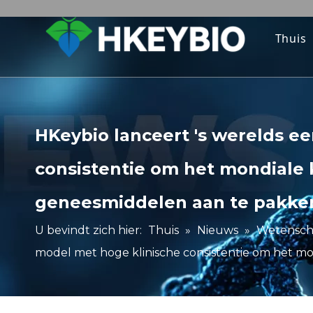
Thuis
HKeybio lanceert 's werelds e
consistentie om het mondiale 
geneesmiddelen aan te pakke
U bevindt zich hier:
Thuis
»
Nieuws
»
Wetenscha
model met hoge klinische consistentie om het m