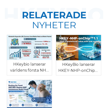
RELATERADE
NYHETER
HKeybio lanserar
HKeyBio lanserar
världens första NHP
HKEY-NHP-onChip™
Hidradenitis
1.1: Världens första
Suppurativa-modell
NHP in vitro-modell
med hög klinisk
för autoimmuna och
konsistens för att ta
allergiska sjukdomar
itu med global
läkemedels-FoU-