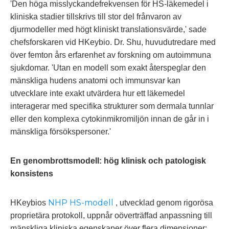
'Den höga misslyckandefrekvensen för HS-läkemedel i
kliniska stadier tillskrivs till stor del frånvaron av
djurmodeller med högt kliniskt translationsvärde,' sade
chefsforskaren vid HKeybio. Dr. Shu, huvudutredare med
över femton års erfarenhet av forskning om autoimmuna
sjukdomar. 'Utan en modell som exakt återspeglar den
mänskliga hudens anatomi och immunsvar kan
utvecklare inte exakt utvärdera hur ett läkemedel
interagerar med specifika strukturer som dermala tunnlar
eller den komplexa cytokinmikromiljön innan de går in i
mänskliga försökspersoner.'
En genombrottsmodell: hög klinisk och patologisk
konsistens
NHP HS-modell
HKeybios
, utvecklad genom rigorösa
proprietära protokoll, uppnår oöverträffad anpassning till
mänskliga kliniska egenskaper över flera dimensioner: