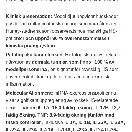
Klinisk presentation:
Modelldjur uppvisar hudskador,
pustler och inflammatoriska poäng som nära återspeglar
Hurley-stadierna som observerats hos mänskliga HS-
patienter
och uppnår 90 % överensstämmelse i
kliniska poängsystem
.
Patologiska kännetecken:
Histologisk analys bekräftar
närvaron av
dermala tunnlar, som finns i 100 % av
modellpersonerna
, en signatur för mänsklig HS som
driver neutrofil transepitelial migration och kronisk
inflammation.
Molecular Alignment:
mRNA-expressionsprofilering
visar signifikant uppreglering av nyckel-HS-relaterade
gener
, såsom IL-1A: 15,3-faldig ökning, IL-17B: 12,7-
faldig ökning, TNF: 8,9-faldig ökning jämfört med
friska kontroller
, inklusive
IL-1A, IL-1B, IL-23A, IL-23A,
IL-23A, IL-23A, IL-23A, IL-13A, IL-23A, IL-13A IL-36-