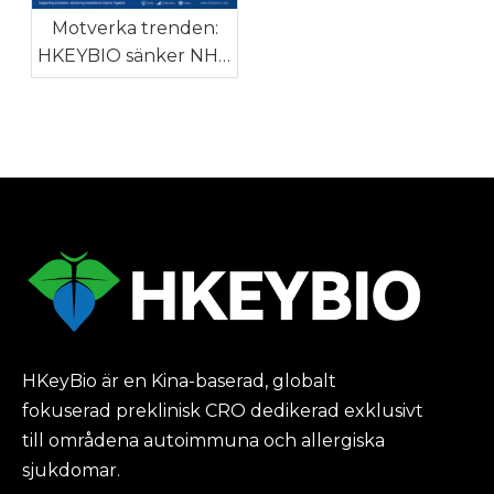
flaskhals
Motverka trenden:
HKEYBIO sänker NHP
autoimmuna
modellpriser mitt i
global brist på apor
HKeyBio är en Kina-baserad, globalt
fokuserad preklinisk CRO dedikerad exklusivt
till områdena autoimmuna och allergiska
sjukdomar.