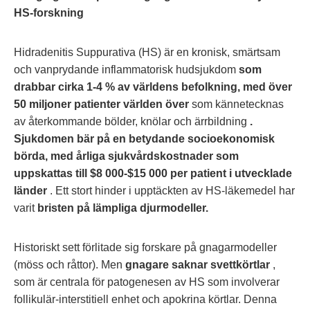
HS-forskning
Hidradenitis Suppurativa (HS) är en kronisk, smärtsam
och vanprydande inflammatorisk hudsjukdom
som
drabbar cirka 1-4 % av världens befolkning, med över
50 miljoner patienter världen över
som kännetecknas
av återkommande bölder, knölar och ärrbildning
.
Sjukdomen bär på en betydande socioekonomisk
börda, med årliga sjukvårdskostnader som
uppskattas till $8 000-$15 000 per patient i utvecklade
länder
. Ett stort hinder i upptäckten av HS-läkemedel har
varit
bristen på lämpliga djurmodeller.
Historiskt sett förlitade sig forskare på gnagarmodeller
(möss och råttor). Men
gnagare saknar svettkörtlar
,
som är centrala för patogenesen av HS som involverar
follikulär-interstitiell enhet och apokrina körtlar. Denna