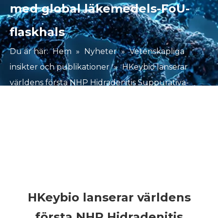
med global läkemedels-FoU-
flaskhals
Du är här:
Hem
»
Nyheter
»
Vetenskapliga
insikter och publikationer
»
HKeybio lanserar
världens första NHP Hidradenitis Suppurativa-
modell med hög klinisk konsistens för att ta itu
med global läkemedels-FoU-flaskhals
HKeybio lanserar världens
första NHP Hidradenitis