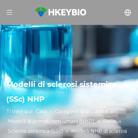
Modelli di sclerosi sistemica
(SSc) NHP
Ti trovi qui:
Casa
»
Categoria di prodotto
»
Modelli di primati non umani (NHP).
»
Pelle
»
Sclerosi sistemica (SSc)
»
Modelli NHP di sclerosi