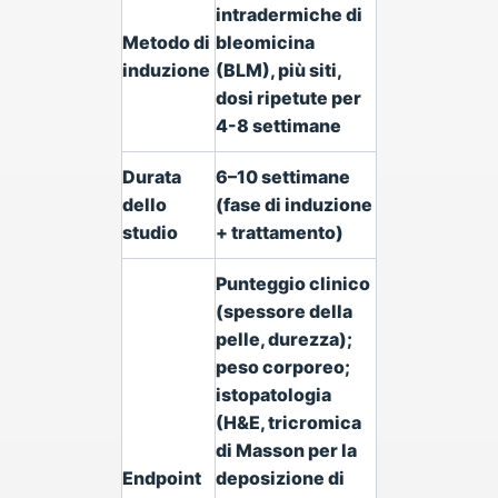
intradermiche di
Metodo di
bleomicina
induzione
(BLM), più siti,
dosi ripetute per
4-8 settimane
Durata
6–10 settimane
dello
(fase di induzione
studio
+ trattamento)
Punteggio clinico
(spessore della
pelle, durezza);
peso corporeo;
istopatologia
(H&E, tricromica
di Masson per la
Endpoint
deposizione di