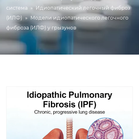
система
»
Идиопатический легочный фиброз
(ИЛФ)
»
Модели идиопатического легочного
фиброза (ИЛФ) у грызунов