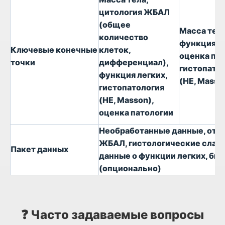
цитология ЖБАЛ
(общее
Масса тела
количество
функция л
Ключевые конечные
клеток,
оценка пат
точки
дифференциал),
гистопато
функция легких,
(HE, Masso
гистопатология
(HE, Masson),
оценка патологии
Необработанные данные, отче
ЖБАЛ, гистологические слайды
Пакет данных
данные о функции легких, би
(опционально)
❓ Часто задаваемые вопросы