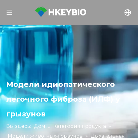
Модели идиопатического
легочного фиброза (ИЛФ) у
грызунов
Вы здесь:
Дом
»
Категория продукта
»
Модели животных-грызунов
»
Дыхательная