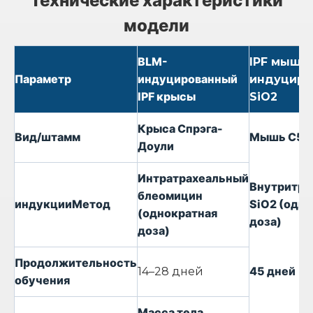
Технические характеристики
модели
BLM-
IPF мыши,
Параметр
индуцированный
индуциро
IPF крысы
SiO2
Крыса Спрэга-
Вид/штамм
Мышь C57
Доули
Интратрахеальный
Внутритра
блеомицин
индукции
Метод
SiO2 (одн
(однократная
доза)
доза)
Продолжительность
45 дней
14–28 дней
обучения
Масса тела,