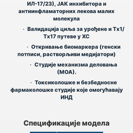
ИЛ-17/23), ЈАК инхибитора и
антиинфламаторних лекова малих
молекула
•
Валидација циља за урођене и Тх1/
Тх17 путеве у ХС
•
Откривање биомаркера (генски
потписи, растворљиви медијатори)
•
Студије механизма деловања
(МОА).
•
Токсиколошке и безбедносне
фармаколошке студије које омогућавају
ИНД
Спецификације модела