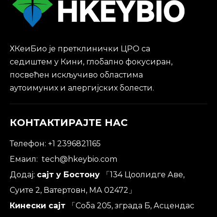
ХКеиБио је претклинички ЦРО са
седиштем у Кини, глобално фокусиран,
посвећен искључиво областима
аутоимуних и алергијских болести.
КОНТАКТИРАЈТЕ НАС
Телефон: +1 2396821165
Емаил:
tech@hkeybio.com
Додај:
сајт у Бостону
「134 Цоолидге Аве,
Суите 2, Ватертовн, МА 02472」
Кинески сајт
「Соба 205, зграда Б, Асцендас