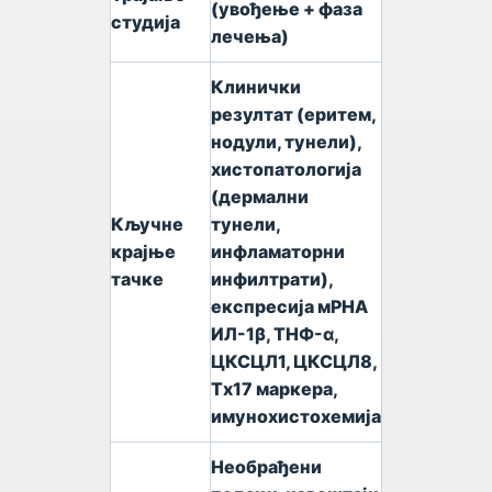
(увођење + фаза
студија
лечења)
Клинички
резултат (еритем,
нодули, тунели),
хистопатологија
(дермални
Кључне
тунели,
крајње
инфламаторни
тачке
инфилтрати),
експресија мРНА
ИЛ-1β, ТНФ-α,
ЦКСЦЛ1, ЦКСЦЛ8,
Тх17 маркера,
имунохистохемија
Необрађени