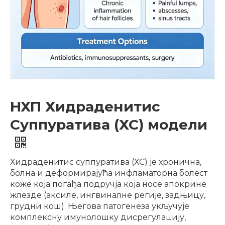
НХП Хидраденитис
Суппуратива (ХС) модели
Хидраденитис суппуратива (ХС) је хронична,
болна и деформирајућа инфламаторна болест
коже која погађа подручја која носе апокрине
жлезде (аксиле, ингвиналне регије, задњицу,
грудни кош). Његова патогенеза укључује
комплексну имунолошку дисрегулацију,