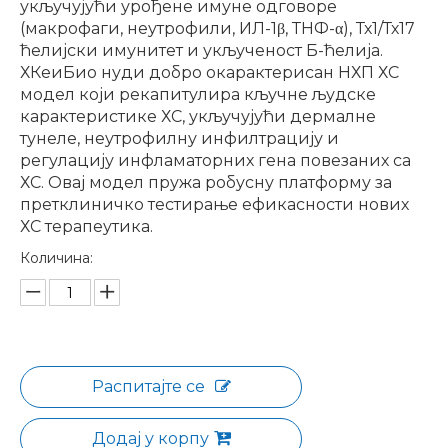
укључујући урођене имуне одговоре
(макрофаги, неутрофили, ИЛ-1β, ТНФ-α), Тх1/Тх17
ћелијски имунитет и укљученост Б-ћелија.
ХКеиБио нуди добро окарактерисан НХП ХС
модел који рекапитулира кључне људске
карактеристике ХС, укључујући дермалне
тунеле, неутрофилну инфилтрацију и
регулацију инфламаторних гена повезаних са
ХС. Овај модел пружа робусну платформу за
претклиничко тестирање ефикасности нових
ХС терапеутика.
Количина:
Распитајте се
Додај у корпу