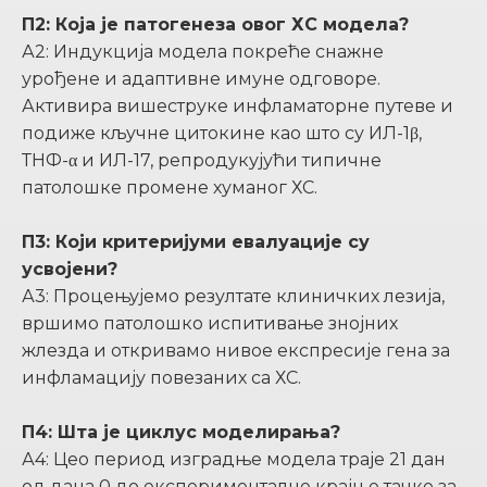
П2: Која је патогенеза овог ХС модела?
А2: Индукција модела покреће снажне
урођене и адаптивне имуне одговоре.
Активира вишеструке инфламаторне путеве и
подиже кључне цитокине као што су ИЛ-1β,
ТНФ-α и ИЛ-17, репродукујући типичне
патолошке промене хуманог ХС.
П3: Који критеријуми евалуације су
усвојени?
А3: Процењујемо резултате клиничких лезија,
вршимо патолошко испитивање знојних
жлезда и откривамо нивое експресије гена за
инфламацију повезаних са ХС.
П4: Шта је циклус моделирања?
А4: Цео период изградње модела траје 21 дан
од дана 0 до експерименталне крајње тачке за