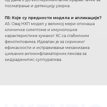
посматрање и детекцију узорка.
П5: Које су предности модела и апликације?
А5: Овај НХП модел у великој мери опонаша
клиничке симптоме и имунолошке
карактеристике хуманог ХС са стабилним
фенотиповима. Идеалан је за скрининг
ефикасности и истраживање механизама
циљаних антиинфламаторних лекова за
хидраденитис суппуратива.