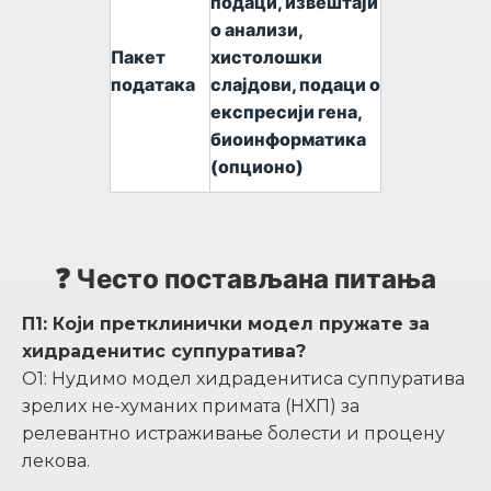
подаци, извештаји
о анализи,
Пакет
хистолошки
података
слајдови, подаци о
експресији гена,
биоинформатика
(опционо)
❓ Често постављана питања
П1: Који претклинички модел пружате за
хидраденитис суппуратива?
О1: Нудимо модел хидраденитиса суппуратива
зрелих не-хуманих примата (НХП) за
релевантно истраживање болести и процену
лекова.