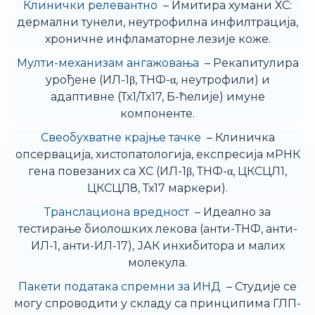
Клинички релевантно
– Имитира хумани ХС:
дермални тунели, неутрофилна инфилтрација,
хроничне инфламаторне лезије коже.
Мулти-механизам ангажовања
– Рекапитулира
урођене (ИЛ-1β, ТНФ-α, неутрофили) и
адаптивне (Тх1/Тх17, Б-ћелије) имуне
компоненте.
Свеобухватне крајње тачке
– Клиничка
опсервација, хистопатологија, експресија мРНК
гена повезаних са ХС (ИЛ-1β, ТНФ-α, ЦКСЦЛ1,
ЦКСЦЛ8, Тх17 маркери).
Транслациона вредност
– Идеално за
тестирање биолошких лекова (анти-ТНФ, анти-
ИЛ-1, анти-ИЛ-17), ЈАК инхибитора и малих
молекула.
Пакети података спремни за ИНД
– Студије се
могу спроводити у складу са принципима ГЛП-