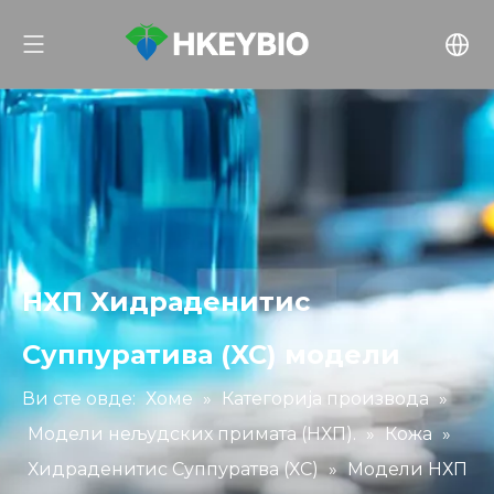
НХП Хидраденитис
Суппуратива (ХС) модели
Ви сте овде:
Хоме
»
Категорија производа
»
Модели нељудских примата (НХП).
»
Кожа
»
Хидраденитис Суппуратва (ХС)
»
Модели НХП