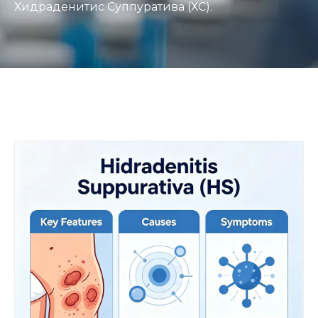
Хидраденитис Суппуратива (ХС).