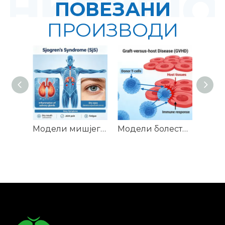
ПОВЕЗАНИ
ПРОИЗВОДИ
Модели мишјег Сјогреновог синдрома (СјС).
Модели болести пресађивања миша против домаћина (ГВХД).