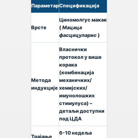
Параметар
Спецификација
Циномолгус макак
Врсте
(
Мацаца
фасцицуларис
)
Власнички
протокол у више
корака
(комбинација
Метода
механичких/
индукције
хемијских/
имунолошких
стимулуса) –
детаљи доступни
под ЦДА
6-10 недеља
Трајање