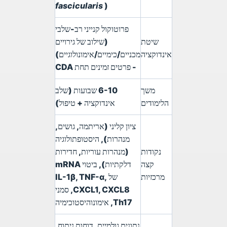
fascicularis
)
פרוטוקול קנייני רב-שלבי
שיטת
(שילוב של גירויים
אינדוקציה
מכניים/כימיים/אימונולוגיים)
- פרטים זמינים תחת CDA
משך
6-10 שבועות (שלב
הלימודים
אינדוקציה + טיפול)
ציון קליני (אריתמה, גושים,
מנהרות), היסטופתולוגיה
נקודות
(מנהרות עוריות, חדירות
קצה
דלקתיות), ביטוי mRNA
מרכזיות
של IL-1β, TNF-α,
CXCL1, CXCL8, סמני
Th17, אימונוהיסטוכימיה
נתונים גולמיים, דוחות ניתוח,