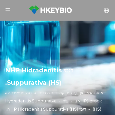
דגמי NHP Hidradenitis
Suppurativa (HS).
אתה נמצא כאן:
בַּיִת
»
קטגוריית מוצרים
»
דגמי פרימטים לא
אנושיים (NHP).
»
עוֹר
»
Hydradenitis Suppuratva
(HS)
»
דגמי NHP Hidradenitis Suppurativa (HS).