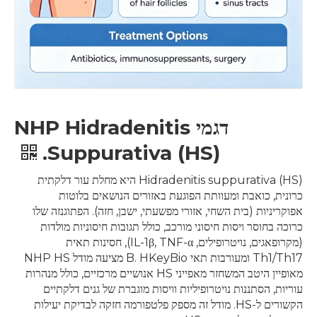
דגמי NHP Hidradenitis
Suppurativa (HS).
Hidradenitis suppurativa (HS) היא מחלת עור דלקתית
כרונית, כואבת ומעוותת הפוגעת באזורים הנושאים בלוטות
אפוקריניות (בית השחי, אזורי מפשעתי, ישבן, חזה). הפתוגנזה שלו
כרוכה בחוסר ויסות חיסוני מורכב, כולל תגובות חיסוניות מולדות
(מקרופאגים, נויטרופילים, IL-1β, TNF-α), חסינות תאית
Th1/Th17 ומעורבות תאי B. HKeyBio מציעה מודל NHP HS
מאופיין היטב המשחזר מאפייני HS אנושיים מרכזיים, כולל מנהרות
עוריות, הסתננות נויטרופיליות וויסות מוגברת של גנים דלקתיים
הקשורים ל-HS. מודל זה מספק פלטפורמה חזקה לבדיקת יעילות