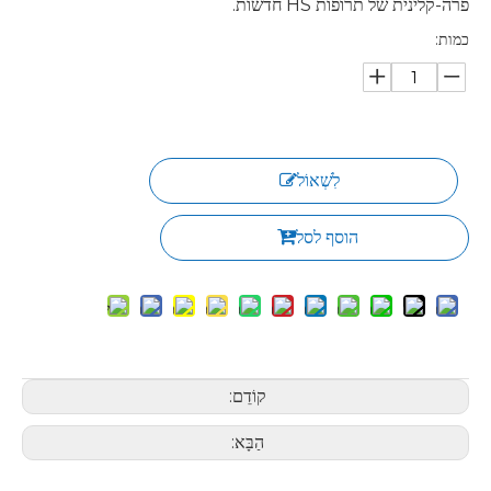
פרה-קלינית של תרופות HS חדשות.
כמות:
לִשְׁאוֹל
הוסף לסל
קוֹדֵם:
הַבָּא: