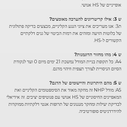
אופייניים של HS אנושי.
ש 3: אילו קריטריונים להערכה מאומצים?
ת3: אנו מעריכים את ציוני הנגע הקליניים, מבצעים בדיקה פתולוגית
של בלוטות הזיעה ומזהים את רמות הביטוי של גנים דלקתיים
הקשורים ל-HS.
ש 4: מהו מחזור הדוגמנות?
A4: כל תקופת בניית המודל נמשכת 21 ימים מיום 0 ועד לנקודת
הסיום הניסויית לצורך תצפית וזיהוי מדגם.
ש 5: מהם היתרונות והיישומים של הדגם?
A5: מודל NHP זה מחקה מאוד את הסימפטומים הקליניים ואת
המאפיינים החיסוניים של HS אנושי עם פנוטיפים יציבים. זה אידיאלי
לבדיקת יעילות ומחקר מנגנונים של תרופות אנטי דלקתיות ממוקדות
להידרדניטיס סופורטיביה.