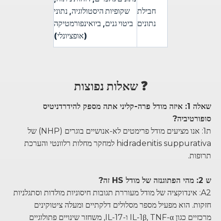
חבילת
שקופיות היסטולוגיה, נתוני
נתונים
ביטוי גנים, ביואינפורמטיקה
(אופציונלי)
❓ שאלות נפוצות
שאלה 1: איזה מודל פרה-קליני אתה מספק להידרדניטיס
סופורטיביה?
ת1: אנו מציעים מודל פרימטים לא-אנושיים בוגרים (NHP) של
hidradenitis suppurativa למחקר מחלות רלוונטי והערכת
תרופות.
ש 2: מהי הפתוגנזה של מודל HS זה?
A2: אינדוקציה של מודל מעוררת תגובות חיסוניות מולדות וסתגלניות
חזקות. הוא מפעיל מספר מסלולים דלקתיים ומעלה ציטוקינים
מרכזיים כגון IL-1β, TNF-α ו-IL-17, משחזר שינויים פתולוגיים