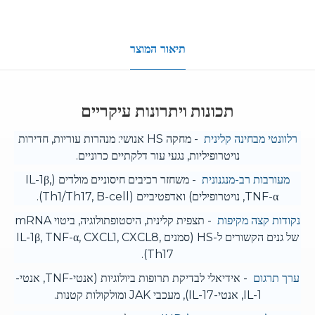
תיאור המוצר
תכונות ויתרונות עיקריים
רלוונטי מבחינה קלינית
- מחקה HS אנושי: מנהרות עוריות, חדירות
נויטרופיליות, נגעי עור דלקתיים כרוניים.
מעורבות רב-מנגנונית
- משחזר רכיבים חיסוניים מולדים (IL-1β,
TNF-α, נויטרופילים) ואדפטיביים (Th1/Th17, B-cell).
נקודות קצה מקיפות
- תצפית קלינית, היסטופתולוגיה, ביטוי mRNA
של גנים הקשורים ל-HS (סמנים IL-1β, TNF-α, CXCL1, CXCL8,
Th17).
ערך תרגום
- אידיאלי לבדיקת תרופות ביולוגיות (אנטי-TNF, אנטי-
IL-1, אנטי-IL-17), מעכבי JAK ומולקולות קטנות.