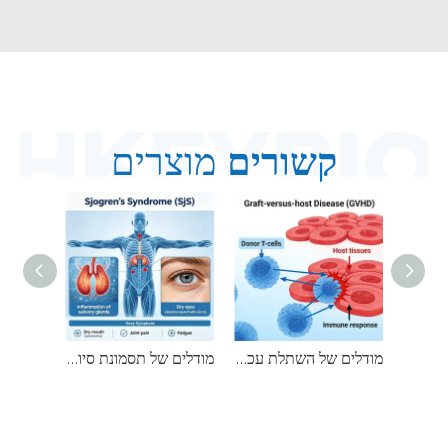
קשורים
מוצרים
מודלים של עכבר IgA Nephropathy (IgAN).
מודלים של השתלת עכבר לעומת מחלת מארח (GVHD).
מודלים של תסמונת סיוגרן (SjS).