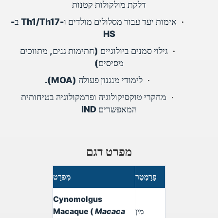
דלקת מולקולות קטנות
•
אימות יעד עבור מסלולים מולדים ו-Th1/Th17 ב-
HS
•
גילוי סמנים ביולוגיים (חתימות גנים, מתווכים
מסיסים)
•
לימודי מנגנון פעולה (MOA).
•
מחקרי טוקסיקולוגיה ופרמקולוגיה בטיחותית
המאפשרים IND
מפרט דגם
פָּרָמֶטֶר
מִפרָט
Cynomolgus
מִין
Macaca
Macaque (