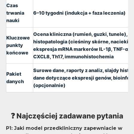
Czas
trwania
6–10 tygodni (indukcja + faza leczenia)
nauki
Ocena kliniczna (rumień, guzki, tunele),
Kluczowe
histopatologia (cieśniny skórne, nacieki z
punkty
ekspresja mRNA markerów IL-1β, TNF-α, C
końcowe
CXCL8, Th17, immunohistochemia
Surowe dane, raporty z analiz, slajdy histo
Pakiet
dane dotyczące ekspresji genów, bioinfo
danych
(opcjonalnie)
❓ Najczęściej zadawane pytania
P1: Jaki model przedkliniczny zapewniacie w