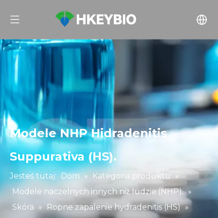
Modele NHP Hidradenitis
Suppurativa (HS).
Jesteś tutaj:
Dom
»
Kategoria produktu
»
Modele naczelnych innych niż ludzie (NHP).
»
Skóra
»
Ropne zapalenie hydradenitis (HS)
»