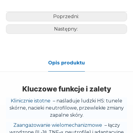
Poprzedni:
Następny:
Opis produktu
Kluczowe funkcje i zalety
Klinicznie istotne
– naśladuje ludzki HS: tunele
skórne, nacieki neutrofilowe, przewlekłe zmiany
zapalne skóry.
Zaangażowanie wielomechanizmowe
– łączy
wrodzone (IL-1β, TNF-α, neutrofile) i adaptacyjne