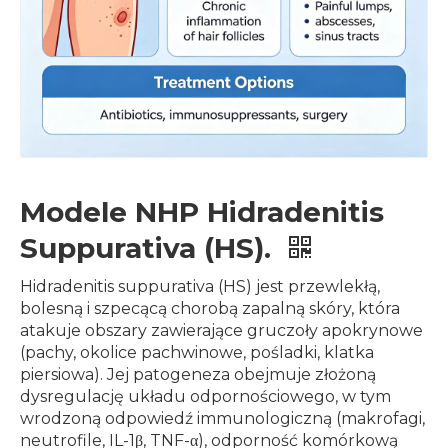
Modele NHP Hidradenitis
Suppurativa (HS).
Hidradenitis suppurativa (HS) jest przewlekłą,
bolesną i szpecącą chorobą zapalną skóry, która
atakuje obszary zawierające gruczoły apokrynowe
(pachy, okolice pachwinowe, pośladki, klatka
piersiowa). Jej patogeneza obejmuje złożoną
dysregulację układu odpornościowego, w tym
wrodzoną odpowiedź immunologiczną (makrofagi,
neutrofile, IL-1β, TNF-α), odporność komórkową