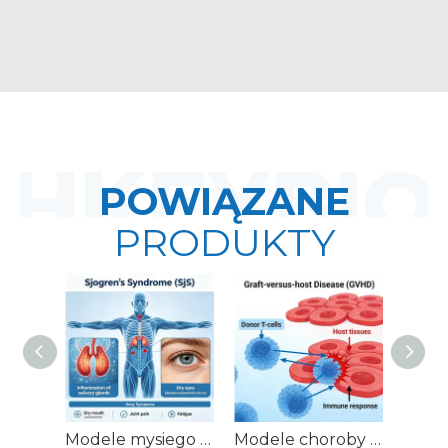
POWIĄZANE
PRODUKTY
Modele mysiego zespołu Sjögrena (SjS).
Modele choroby przeszczep przeciwko gospodarzowi u myszy (GVHD).