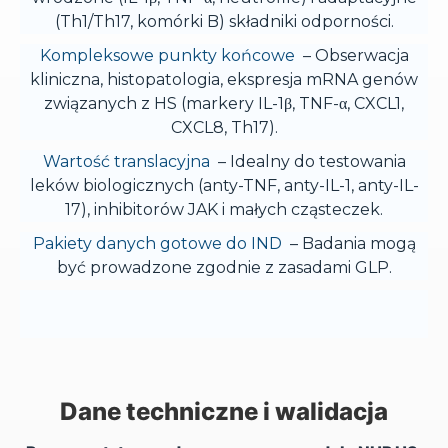
(Th1/Th17, komórki B) składniki odporności.
Kompleksowe punkty końcowe
– Obserwacja
kliniczna, histopatologia, ekspresja mRNA genów
związanych z HS (markery IL-1β, TNF-α, CXCL1,
CXCL8, Th17).
Wartość translacyjna
– Idealny do testowania
leków biologicznych (anty-TNF, anty-IL-1, anty-IL-
17), inhibitorów JAK i małych cząsteczek.
Pakiety danych gotowe do IND
– Badania mogą
być prowadzone zgodnie z zasadami GLP.
Dane techniczne i walidacja