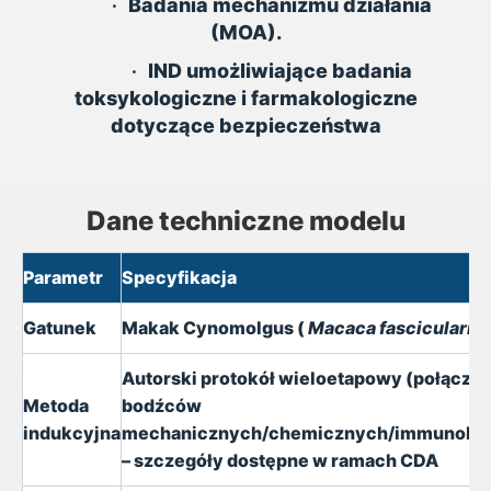
•
Badania mechanizmu działania
(MOA).
•
IND umożliwiające badania
toksykologiczne i farmakologiczne
dotyczące bezpieczeństwa
Dane techniczne modelu
Parametr
Specyfikacja
Gatunek
Makak Cynomolgus (
Macaca fascicularis
Autorski protokół wieloetapowy (połącze
Metoda
bodźców
indukcyjna
mechanicznych/chemicznych/immunolog
– szczegóły dostępne w ramach CDA