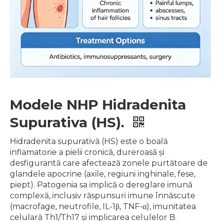
Modele NHP Hidradenita
Supurativa (HS).
Hidradenita supurativă (HS) este o boală
inflamatorie a pielii cronică, dureroasă și
desfigurantă care afectează zonele purtătoare de
glandele apocrine (axile, regiuni inghinale, fese,
piept). Patogenia sa implică o dereglare imună
complexă, inclusiv răspunsuri imune înnăscute
(macrofage, neutrofile, IL-1β, TNF-α), imunitatea
celulară Th1/Th17 și implicarea celulelor B.