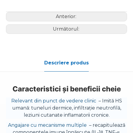
Anterior:
Următorul:
Descriere produs
Caracteristici și beneficii cheie
Relevant din punct de vedere clinic
– Imită HS
umană: tuneluri dermice, infiltrație neutrofilă,
leziuni cutanate inflamatorii cronice.
Angajare cu mecanisme multiple
– recapitulează
componentele imune înnăscute (IL-1β, TNF-α,