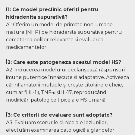
Î1: Ce model preclinic oferiți pentru
hidradenita supurativă?
A1: Oferim un model de primate non-umane
mature (NHP) de hidradenita supurativa pentru
cercetarea bolilor relevante și evaluarea
medicamentelor.
Î2: Care este patogeneza acestui model HS?
A2: Inducerea modelului declanșează răspunsuri
imune puternice înnăscute și adaptative. Activează
căi inflamatorii multiple și crește citokinele cheie,
cum ar fi IL-1β, TNF-α și IL-17, reproducând
modificări patologice tipice ale HS umană.
Î3: Ce criterii de evaluare sunt adoptate?
A3: Evaluăm scorurile clinice ale leziunilor,
efectuăm examinarea patologică a glandelor