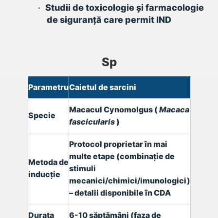
•
Studii de toxicologie și farmacologie
de siguranță care permit IND
Sp
Parametru
Caietul de sarcini
Macacul Cynomolgus (
Macaca
Specie
fascicularis
)
Protocol proprietar în mai
multe etape (combinație de
Metoda de
stimuli
inducție
mecanici/chimici/imunologici)
– detalii disponibile în CDA
Durata
6-10 săptămâni (faza de