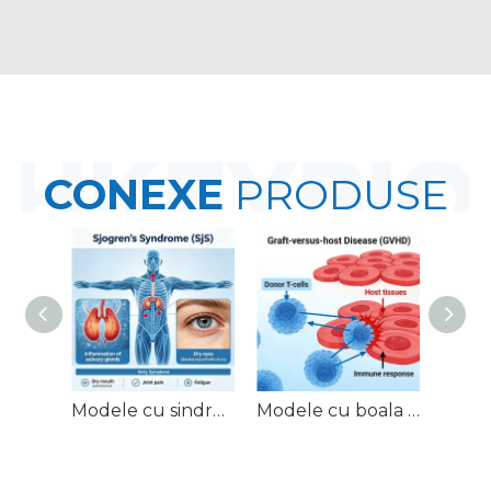
CONEXE
PRODUSE
Modele cu sindromul Sjögren al șoarecelui (SjS).
Modele cu boala grefa-versus-gazdă (GVHD).