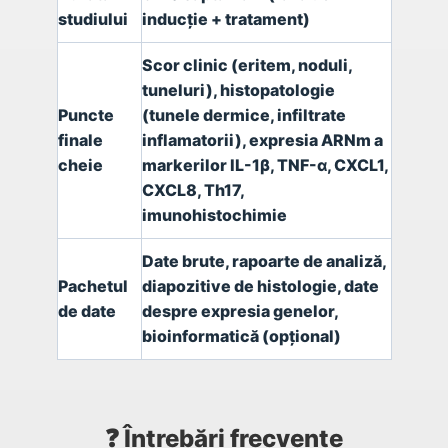
studiului
inducție + tratament)
Scor clinic (eritem, noduli,
tuneluri), histopatologie
Puncte
(tunele dermice, infiltrate
finale
inflamatorii), expresia ARNm a
cheie
markerilor IL-1β, TNF-α, CXCL1,
CXCL8, Th17,
imunohistochimie
Date brute, rapoarte de analiză,
Pachetul
diapozitive de histologie, date
de date
despre expresia genelor,
bioinformatică (opțional)
❓ Întrebări frecvente