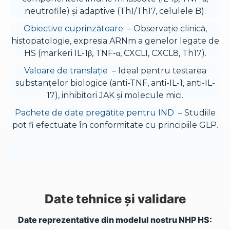
neutrofile) și adaptive (Th1/Th17, celulele B).
Obiective cuprinzătoare
– Observație clinică,
histopatologie, expresia ARNm a genelor legate de
HS (markeri IL-1β, TNF-α, CXCL1, CXCL8, Th17).
Valoare de translație
– Ideal pentru testarea
substanțelor biologice (anti-TNF, anti-IL-1, anti-IL-
17), inhibitori JAK și molecule mici.
Pachete de date pregătite pentru IND
– Studiile
pot fi efectuate în conformitate cu principiile GLP.
Date tehnice și validare
Date reprezentative din modelul nostru NHP HS: