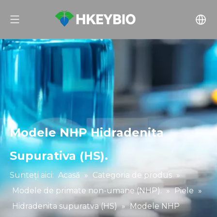
Modele NHP Hidradenita
Supurativa (HS).
Sunteți aici:
Acasă
»
Categoria de produs
»
Modele de primate non-umane (NHP).
»
Piele
»
Hidradenita supuratva (HS)
»
Modele NHP