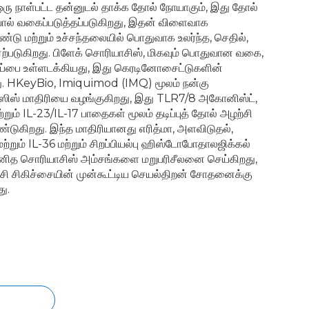
ு ஒரு நாள்பட்ட தன்னுடல் தாக்க தோல் நோயாகும், இது தோல்
யால் வகைப்படுத்தப்படுகிறது, இதன் விளைவாக
ண்டு மற்றும் உச்சந்தலையில் பொதுவாக உலர்ந்த, செதில்,
்) ஏற்படுகிறது. பிளேக் சொரியாசிஸ், மிகவும் பொதுவான வகை,
ழப்பை உள்ளடக்கியது, இது கெரடினோசைட்டுகளின்
றது. HKeyBio, Imiquimod (IMQ) மூலம் நன்கு
ாஸிஸ் மாதிரியை வழங்குகிறது, இது TLR7/8 அகோனிஸ்ட்,
ும் IL-23/IL-17 பாதைகள் மூலம் தடிப்புத் தோல் அழற்சி
டுகிறது. இந்த மாதிரியானது எரித்மா, அளவிடுதல்,
A மற்றும் IL-36 மற்றும் சிறப்பியல்பு ஹிஸ்டோபோதாலஜிக்கல்
ய மனித சொரியாசிஸ் அம்சங்களை மறுபரிசீலனை செய்கிறது,
ற்சி சிகிச்சையின் முன்கூட்டிய செயல்திறன் சோதனைக்கு
ு.