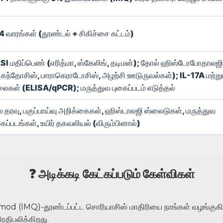
4 வாரங்கள் (தூண்டல் + சிகிச்சை கட்டம்)
SI மதிப்பெண் (எரித்மா, ஸ்கேலிங், தடிமன்); தோல் ஹிஸ்டோபோதாலஜி
கந்தோசிஸ், பாராகெராடோசிஸ், அழற்சி ஊடுருவல்கள்); IL-17A மற்று
லைகள் (ELISA/qPCR); மருத்துவ புகைப்படம் எடுத்தல்
ல தரவு, பகுப்பாய்வு அறிக்கைகள், ஹிஸ்டாலஜி ஸ்லைடுகள், மருத்துவ
கைப்படங்கள், உயிர் தகவலியல் (விரும்பினால்)
❓ அடிக்கடி கேட்கப்படும் கேள்விகள்
d (IMQ)-தூண்டப்பட்ட சொரியாசிஸ் மாதிரியை நாங்கள் வழங்குகிறோம
ரதிபலிக்கிறது.