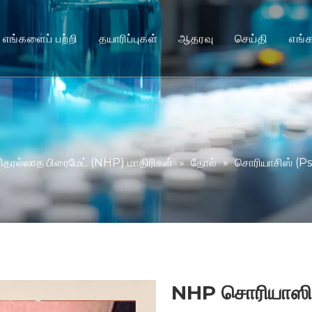
எங்களைப் பற்றி
தயாரிப்புகள்
ஆதரவு
செய்தி
எங்
மனிதரல்லாத பிரைமேட் (NHP) மாதிரிகள்
சேவை
கொறிக்கும் விலங்கு மாதிரிகள்
பதிவிறக்கவும்
மனித திசு & Ex Vivo மாதிரிகள்
அடிக்கடி கேட்கப்படும் கே
ஒருங்கிணைந்த செயல்திறன் மதிப்பீடு
வாடிக்கையாளர் சான்றுகள
ிதரல்லாத பிரைமேட் (NHP) மாதிரிகள்
»
தோல்
»
சொரியாசிஸ் (P
மொழிபெயர்ப்பு மருத்துவம் & உயிரியல் குறிப்
IND சமர்ப்பிப்பு ஆதரவு
NHP சொரியாஸிஸ