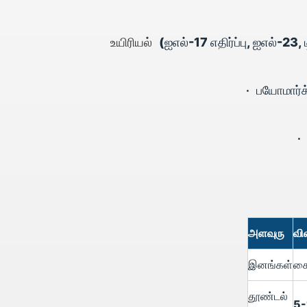
உயிரியல்
(ஐஎல்-17 எதிர்ப்பு, ஐஎல்-23
•
பயோமார்க்
அளவுரு
விவ
இனங்கள்
சை
தூண்டல்
5-