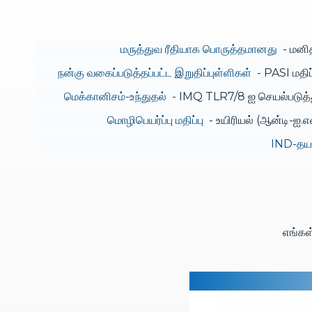
மருத்துவ ரீதியாக பொருத்தமானது
- மனித
நன்கு வகைப்படுத்தப்பட்ட இறுதிப்புள்ளிகள்
- PASI மதிப
மெக்கானிசம்-உந்துதல்
- IMQ TLR7/8 ஐ செயல்படுத்து
மொழிபெயர்ப்பு மதிப்பு
- உயிரியல் (ஆன்டி-ஐ.எ
IND-தயா
எங்கள