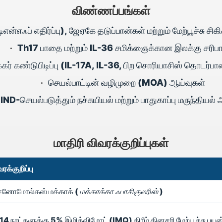
விண்ணப்பங்கள்
, டிஎன்எஃப் எதிர்ப்பு), ஜேஏகே தடுப்பான்கள் மற்றும் மேற்பூச
•
Th17 பாதை மற்றும் IL-36 சமிக்ஞைக்கான இலக்கு சரிபார்
கர் கண்டுபிடிப்பு (IL-17A, IL-36, பிற சொரியாசிஸ் தொடர்ப
•
செயல்பாட்டின் வழிமுறை (MOA) ஆய்வுகள்
•
IND-செயல்படுத்தும் நச்சுயியல் மற்றும் பாதுகாப்பு மருந்தியல்
மாதிரி விவரக்குறிப்புகள்
ரக்குறிப்பு
னோமோல்கஸ் மக்காக் (
மக்காக்கா ஃபாசிகுலரிஸ்
)
14 நாட்களுக்கு 5% இமிக்விமோட் (IMQ) கிரீம் தினசரி மேற்பூச்சு பயன