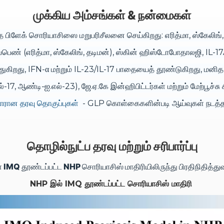
முக்கிய அம்சங்கள் & நன்மைகள்
 பிளேக் சொரியாசிஸை மறுபரிசீலனை செய்கிறது: எரித்மா, ஸ்கேலிங், த
்பெண் (எரித்மா, ஸ்கேலிங், தடிமன்), ஸ்கின் ஹிஸ்டோபோதாலஜி, IL-17A 
கிறது, IFN-α மற்றும் IL-23/IL-17 பாதையைத் தூண்டுகிறது, மனித 
ல்-17, ஆண்டி-ஐ.எல்-23), ஜே.ஏ.கே இன்ஹிபிட்டர்கள் மற்றும் மேற்பூச்
ரான தரவு தொகுப்புகள்
- GLP கொள்கைகளின்படி ஆய்வுகள் நடத்தப
தொழில்நுட்ப தரவு மற்றும் சரிபார்ப்பு
் IMQ தூண்டப்பட்ட NHP சொரியாசிஸ் மாதிரியிலிருந்து பிரதிநிதித்துவ
NHP இல் IMQ தூண்டப்பட்ட சொரியாசிஸ் மாதிரி