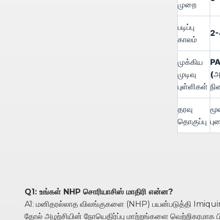
முறை
படிப்பு
2-
காலம்
முக்கிய
PA
முடிவு
(அ
புள்ளிகள்
நி
தரவு
மூ
தொகுப்பு
பு
Q1: உங்கள் NHP சொரியாசிஸ் மாதிரி என்ன?
A1: மனிதரல்லாத விலங்குகளை (NHP) பயன்படுத்தி Imiquimo
தோல் அழற்சியின் நோயெதிர்ப்பு மாற்றங்களை வெற்றிகரமாக பி