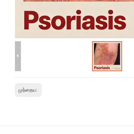
முந்தைய: