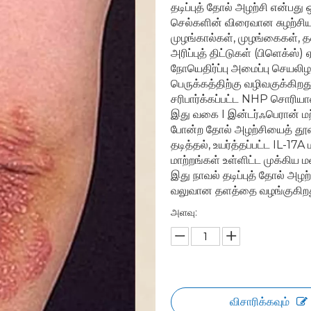
தடிப்புத் தோல் அழற்சி என்பத
செல்களின் விரைவான சுழற்சி
முழங்கால்கள், முழங்கைகள், த
அரிப்புத் திட்டுகள் (பிளெக்ஸ
நோயெதிர்ப்பு அமைப்பு செயலி
பெருக்கத்திற்கு வழிவகுக்கி
சரிபார்க்கப்பட்ட NHP சொரிய
இது வகை I இன்டர்ஃபெரான் மற்ற
போன்ற தோல் அழற்சியைத் தூண்
தடித்தல், உயர்த்தப்பட்ட IL-17
மாற்றங்கள் உள்ளிட்ட முக்கி
இது நாவல் தடிப்புத் தோல் அழ
வலுவான தளத்தை வழங்குகிறத
அளவு:
விசாரிக்கவும்