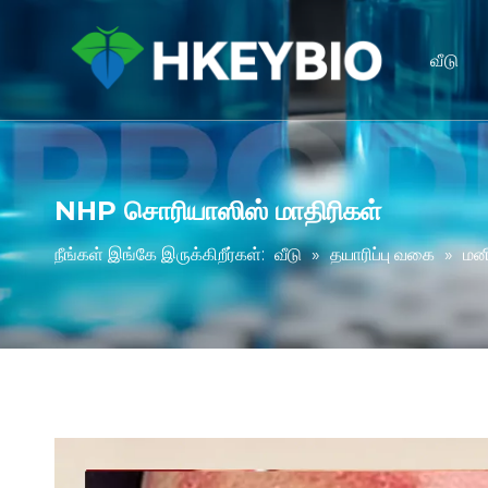
வீடு
NHP சொரியாஸிஸ் மாதிரிகள்
நீங்கள் இங்கே இருக்கிறீர்கள்:
வீடு
»
தயாரிப்பு வகை
»
மன