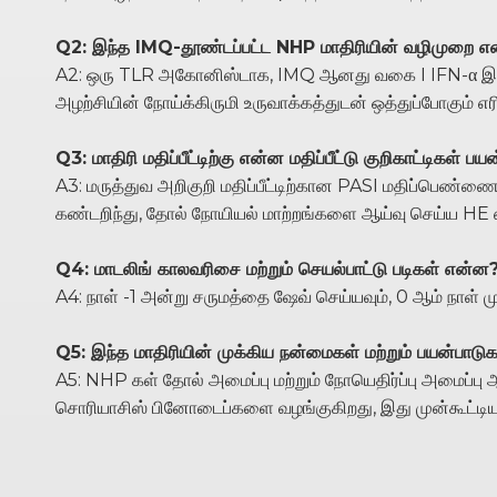
Q2: இந்த IMQ-தூண்டப்பட்ட NHP மாதிரியின் வழிமுறை 
A2: ஒரு TLR அகோனிஸ்டாக, IMQ ஆனது வகை I IFN-α இன் சு
அழற்சியின் நோய்க்கிருமி உருவாக்கத்துடன் ஒத்துப்போகும் எ
Q3: மாதிரி மதிப்பீட்டிற்கு என்ன மதிப்பீட்டு குறிகாட்டிகள் ப
A3: மருத்துவ அறிகுறி மதிப்பீட்டிற்கான PASI மதிப்பெண்ண
கண்டறிந்து, தோல் நோயியல் மாற்றங்களை ஆய்வு செய்ய HE 
Q4: மாடலிங் காலவரிசை மற்றும் செயல்பாட்டு படிகள் என்ன
A4: நாள் -1 அன்று சருமத்தை ஷேவ் செய்யவும், 0 ஆம் நாள் 
Q5: இந்த மாதிரியின் முக்கிய நன்மைகள் மற்றும் பயன்பாட
A5: NHP கள் தோல் அமைப்பு மற்றும் நோயெதிர்ப்பு அமைப்ப
சொரியாசிஸ் பினோடைப்களை வழங்குகிறது, இது முன்கூட்டிய செயல