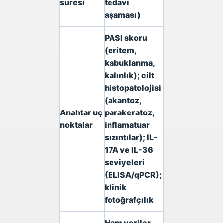
süresi
tedavi
aşaması)
PASI skoru
(eritem,
kabuklanma,
kalınlık); cilt
histopatolojisi
(akantoz,
Anahtar uç
parakeratoz,
noktalar
inflamatuar
sızıntılar); IL-
17A ve IL-36
seviyeleri
(ELISA/qPCR);
klinik
fotoğrafçılık
Ham veriler,