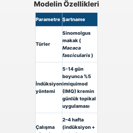
Modelin Özellikleri
Parametre
Şartname
Sinomolgus
makak (
Türler
Macaca
fascicularis
)
5-14 gün
boyunca %5
İndüksiyon
imiquimod
yöntemi
(IMQ) kremin
günlük topikal
uygulaması
2–4 hafta
Çalışma
(indüksiyon +