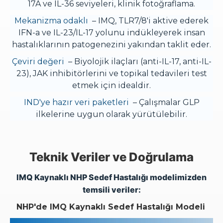
17A ve IL-36 seviyeleri, klinik fotoğraflama.
Mekanizma odaklı
– IMQ, TLR7/8'i aktive ederek
IFN-a ve IL-23/IL-17 yolunu indükleyerek insan
hastalıklarının patogenezini yakından taklit eder.
Çeviri değeri
– Biyolojik ilaçları (anti-IL-17, anti-IL-
23), JAK inhibitörlerini ve topikal tedavileri test
etmek için idealdir.
IND'ye hazır veri paketleri
– Çalışmalar GLP
ilkelerine uygun olarak yürütülebilir.
Teknik Veriler ve Doğrulama
IMQ Kaynaklı NHP Sedef Hastalığı modelimizden
temsili veriler:
NHP'de IMQ Kaynaklı Sedef Hastalığı Modeli