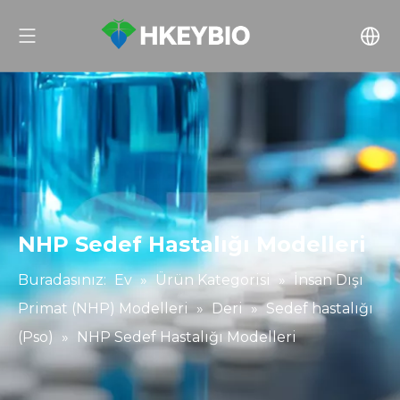
NHP Sedef Hastalığı Modelleri
Buradasınız:
Ev
»
Ürün Kategorisi
»
İnsan Dışı
Primat (NHP) Modelleri
»
Deri
»
Sedef hastalığı
(Pso)
»
NHP Sedef Hastalığı Modelleri