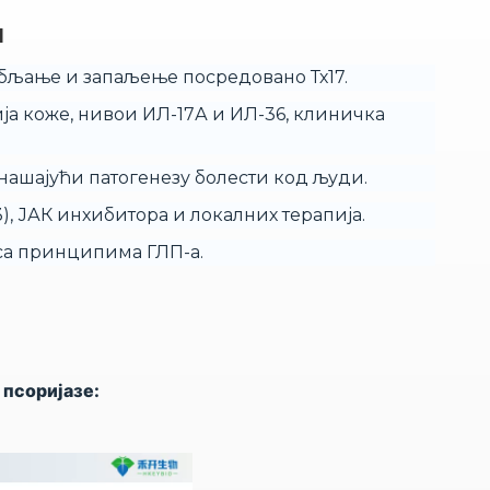
и
ебљање и запаљење посредовано Тх17.
ја коже, нивои ИЛ-17А и ИЛ-36, клиничка
нашајући патогенезу болести код људи.
), ЈАК инхибитора и локалних терапија.
 са принципима ГЛП-а.
псоријазе: