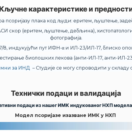
Кључне карактеристике и предност
а псоријазу плака код људи: еритем, љуштење, зад
СИ скор (еритем, љуштење, дебљина), хистопатологи
фотографија.
/8, индукујући пут ИФН-α и ИЛ-23/ИЛ-17, блиско опо
тестирање биолошких лекова (анти-ИЛ-17, анти-ИЛ-23
емни за ИНД
– Студије се могу спроводити у складу
Технички подаци и валидација
ативни подаци из нашег ИМК индукованог НХП модела 
Модел псоријазе изазване ИМК у НХП