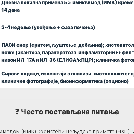
Дневна локална примена 5% имиквимод (ИМК) креме
е
14 дана
2-4 недеље (увођење + фаза лечења)
ПАСИ скор (еритем, љуштење, дебљина); хистопатол
коже (акантоза, паракератоза, инфламаторни инфилт
нивои ИЛ-17А и ИЛ-36 (ЕЛИСА/кПЦР); клиничка фото
Сирови подаци, извештаји о анализи, хистолошки сла
клиничке фотографије, биоинформатика (опционо)
❓ Често постављана питања
вимодом (ИМК) користећи нељудске примате (НХП). 