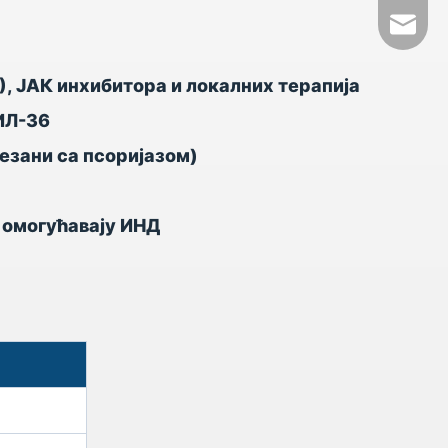
+86- 1
tech@h
, ЈАК инхибитора и локалних терапија
 ИЛ-36
езани са псоријазом)
 омогућавају ИНД