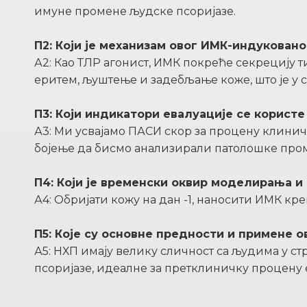
имуне промене људске псоријазе.
П2: Који је механизам овог ИМК-индукован
А2: Као ТЛР агонист, ИМК покреће секрецију 
еритем, љуштење и задебљање коже, што је у с
П3: Који индикатори евалуације се корист
А3: Ми усвајамо ПАСИ скор за процену клини
бојење да бисмо анализирали патолошке пром
П4: Који је временски оквир моделирања и
А4: Обријати кожу на дан -1, наносити ИМК кр
П5: Које су основне предности и примене 
А5: НХП имају велику сличност са људима у 
псоријазе, идеалне за претклиничку процену