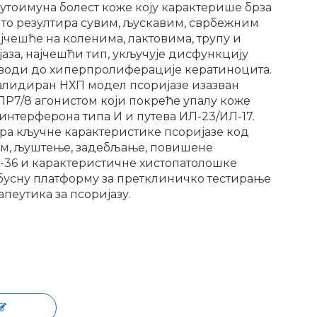
аутоимуна болест коже коју карактерише брза
што резултира сувим, љускавим, сврбежним
јчешће на коленима, лактовима, трупу и
јаза, најчешћи тип, укључује дисфункцију
оводи до хиперпролиферације кератиноцита.
алидиран НХП модел псоријазе изазван
Р7/8 агонистом који покреће упалу коже
интерферона типа И и путева ИЛ-23/ИЛ-17.
ра кључне карактеристике псоријазе код
ем, љуштење, задебљање, повишене
-36 и карактеристичне хистопатолошке
бусну платформу за претклиничко тестирање
пеутика за псоријазу.