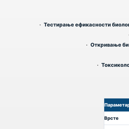
•
Тестирање ефикасности биолошк
•
Откривање био
•
Токсиколо
Парамета
Врсте