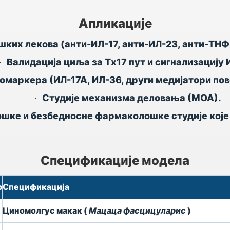
Апликације
их лекова (анти-ИЛ-17, анти-ИЛ-23, анти-ТНФ)
•
Валидација циља за Тх17 пут и сигнализацију
маркера (ИЛ-17А, ИЛ-36, други медијатори пов
•
Студије механизма деловања (МОА).
шке и безбедносне фармаколошке студије које
Спецификације модела
р
Спецификација
Циномолгус макак (
Мацаца фасцицуларис
)