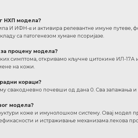
ог НХП модела?
типа И ИФН-α и активира релевантне имуне путеве, 
кладу са патогенезом хумане псоријазе.
е за процену модела?
чких симптома, откривамо кључне цитокине ИЛ-17А 
ене на кожи.
 радни кораци?
ему свакодневно почевши од дана 0. Сва запажања и д
овог модела?
структури коже и имунолошком систему. Овај модел 
 ефикасности и истраживање механизама лекова про