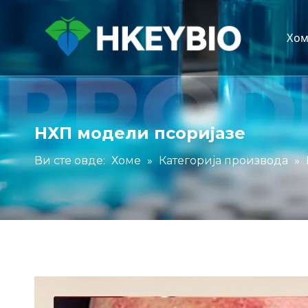
Хо
НХП модели псоријазе
Ви сте овде:
Хоме
»
Категорија производа
»