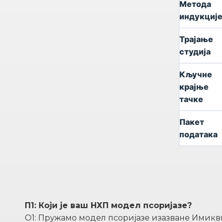
Метода
индукциј
Трајање
студија
Кључне
крајње
тачке
Пакет
података
П1: Који је ваш НХП модел псоријазе?
О1: Пружамо модел псоријазе изазване Имик