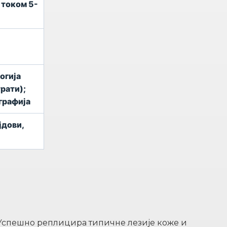
 током 5-
огија
рати);
графија
јдови,
Успешно реплицира типичне лезије коже и