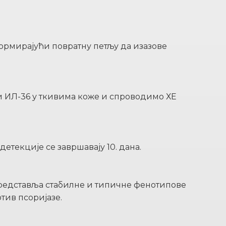
формирајући повратну петљу да изазове
и ИЛ-36 у ткивима коже и спроводимо ХЕ
етекције се завршавају 10. дана.
представља стабилне и типичне фенотипове
тив псоријазе.