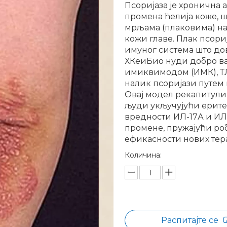
Псоријаза је хронична 
промена ћелија коже, 
мрљама (плаковима) на
кожи главе. Плак псори
имуног система што д
ХКеиБио нуди добро в
имиквимодом (ИМК), ТЛ
налик псоријази путем 
Овај модел рекапитули
људи укључујући ерит
вредности ИЛ-17А и ИЛ
промене, пружајући ро
ефикасности нових тера
Количина:
Распитајте се