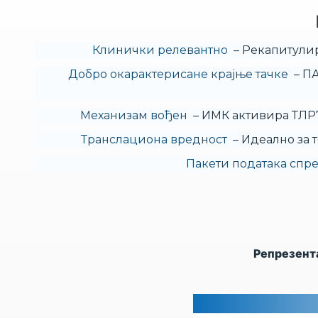
Клинички релевантно
– Рекапитулир
Добро окарактерисане крајње тачке
– ПА
Механизам вођен
– ИМК активира ТЛР7
Транслациона вредност
– Идеално за 
Пакети података спр
Репрезент