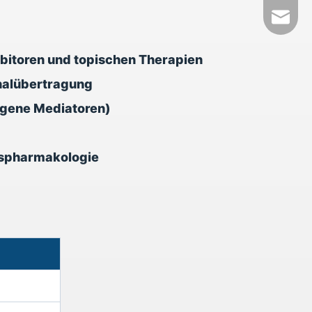
+86- 1
tech@h
hibitoren und topischen Therapien
gnalübertragung
ogene Mediatoren)
tspharmakologie