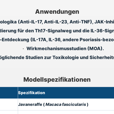
Anwendungen
logika (Anti-IL-17, Anti-IL-23, Anti-TNF), JAK-In
idierung für den Th17-Signalweg und die IL-36-Si
Entdeckung (IL-17A, IL-36, andere Psoriasis-bez
•
Wirkmechanismusstudien (MOA).
glichende Studien zur Toxikologie und Sicherhei
Modellspezifikationen
Spezifikation
Javaneraffe (
Macaca fascicularis
)