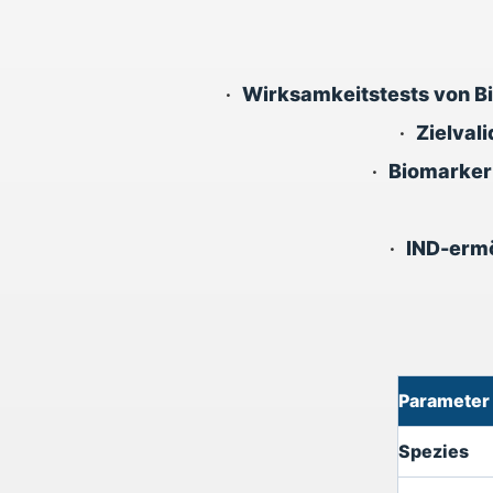
•
Wirksamkeitstests von Bio
•
Zielval
•
Biomarker-
•
IND-ermö
Parameter
Spezies