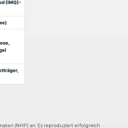
od (IMQ)-
se)
tose,
gel
tträger,
maten (NHP) an. Es reproduziert erfolgreich