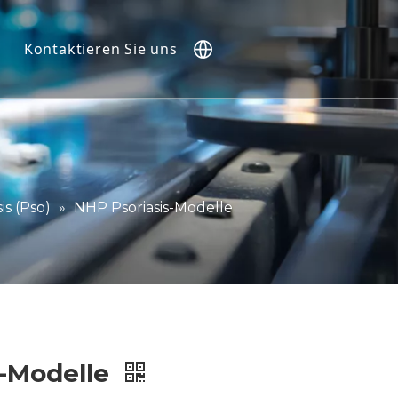
Kontaktieren Sie uns
).
e
is (Pso)
»
NHP Psoriasis-Modelle
s-Modelle