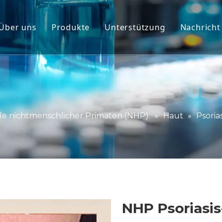
Über uns
Produkte
Unterstützung
Nachricht
Modelle nichtmenschlicher Primaten (NHP
Service
Nagetier-Tiermodelle
Herunterladen
Menschliches Gewebe und Ex-vivo-Modell
FAQ
Integrierte Wirksamkeitsbewertung
Kundenstimmen
e nichtmenschlicher Primaten (NHP).
»
Haut
»
Psorias
Translationale Medizin und Biomarker
IND-Einreichungsunterstützung
NHP Psoriasi