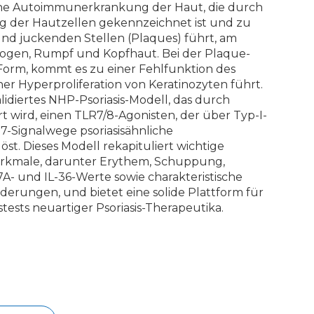
ische Autoimmunerkrankung der Haut, die durch
g der Hautzellen gekennzeichnet ist und zu
nd juckenden Stellen (Plaques) führt, am
lbogen, Rumpf und Kopfhaut. Bei der Plaque-
n Form, kommt es zu einer Fehlfunktion des
er Hyperproliferation von Keratinozyten führt.
lidiertes NHP-Psoriasis-Modell, das durch
t wird, einen TLR7/8-Agonisten, der über Typ-I-
17-Signalwege psoriasisähnliche
t. Dieses Modell rekapituliert wichtige
erkmale, darunter Erythem, Schuppung,
7A- und IL-36-Werte sowie charakteristische
derungen, und bietet eine solide Plattform für
tests neuartiger Psoriasis-Therapeutika.