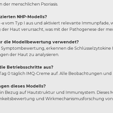
der menschlichen Psoriasis.
uzierten NHP-Modells?
IFN-α vom Typ I aus und aktiviert relevante Immunpfade
r Haut verursacht, was mit der Pathogenese der mensch
ür die Modellbewertung verwendet?
en Symptombewertung, erkennen die Schlüsselzytokine 
en der Haut zu analysieren.
ie Betriebsschritte aus?
 ab Tag 0 täglich IMQ-Creme auf. Alle Beobachtungen un
ngen dieses Modells?
n Bezug auf Hautstruktur und Immunsystem. Dieses Model
ksamkeitsbewertung und Wirkmechanismusforschung von 