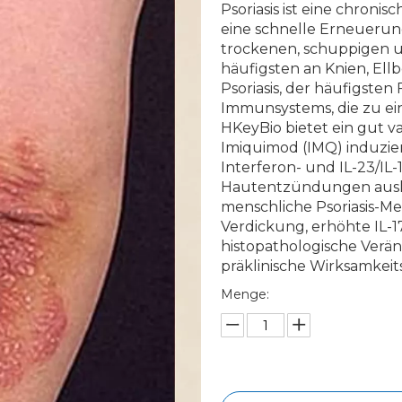
Psoriasis ist eine chron
eine schnelle Erneuerun
trockenen, schuppigen u
häufigsten an Knien, El
Psoriasis, der häufigste
Immunsystems, die zu ein
HKeyBio bietet ein gut va
Imiquimod (IMQ) induzier
Interferon- und IL-23/IL-
Hautentzündungen auslös
menschliche Psoriasis-M
Verdickung, erhöhte IL-1
histopathologische Verän
präklinische Wirksamkeits
Menge: