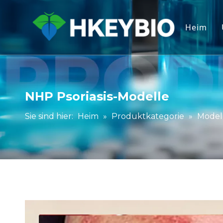
Heim
NHP Psoriasis-Modelle
Sie sind hier:
Heim
»
Produktkategorie
»
Modell