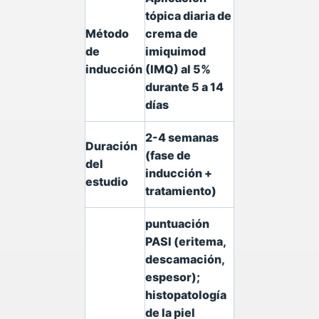
tópica diaria de
Método
crema de
de
imiquimod
inducción
(IMQ) al 5%
durante 5 a 14
días
2-4 semanas
Duración
(fase de
del
inducción +
estudio
tratamiento)
puntuación
PASI (eritema,
descamación,
espesor);
histopatología
de la piel