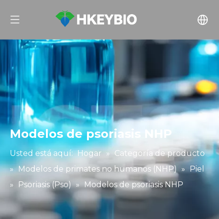
Modelos de psoriasis NHP
Usted está aquí:
Hogar
»
Categoría de producto
»
Modelos de primates no humanos (NHP)
»
Piel
»
Psoriasis (Pso)
»
Modelos de psoriasis NHP