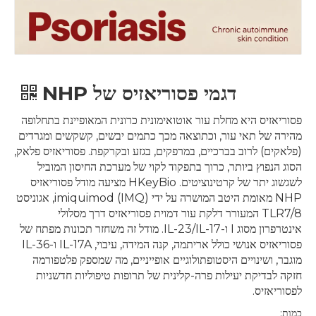
דגמי פסוריאזיס של NHP
פסוריאזיס היא מחלת עור אוטואימונית כרונית המאופיינת בתחלופה
מהירה של תאי עור, וכתוצאה מכך כתמים יבשים, קשקשים ומגרדים
(פלאקים) לרוב בברכיים, במרפקים, בגזע ובקרקפת. פסוריאזיס פלאק,
הסוג הנפוץ ביותר, כרוך בתפקוד לקוי של מערכת החיסון המוביל
לשגשוג יתר של קרטינוציטים. HKeyBio מציעה מודל פסוריאזיס
NHP מאומת היטב המושרה על ידי imiquimod (IMQ), אגוניסט
TLR7/8 המעורר דלקת עור דמוית פסוריאזיס דרך מסלולי
אינטרפרון מסוג I ו-IL-23/IL-17. מודל זה משחזר תכונות מפתח של
פסוריאזיס אנושי כולל אריתמה, קנה המידה, עיבוי, IL-17A ו-IL-36
מוגבר, ושינויים היסטופתולוגיים אופייניים, מה שמספק פלטפורמה
חזקה לבדיקת יעילות פרה-קלינית של תרופות טיפוליות חדשניות
לפסוריאזיס.
כמות: