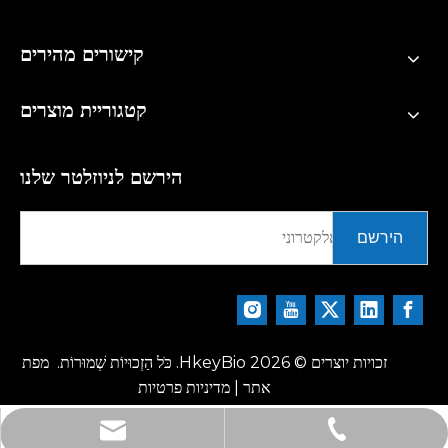
קישורים מהירים
קטגוריית מוצרים
הירשם לניוזלטר שלנו
הירשם
זכויות יוצרים ©
2026
HkeyBio. כֹּל הַזְכוּיוֹת שְׁמוּרוֹת.
מפת
אתר
|
מדיניות פרטיות
tech@hkeybio.com
+1 2396821165