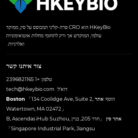
HKeyBio הוא CRO פרה-קליני המבוסס על סין, ממוקד
עולמי, המוקדש אך ורק לתחומי מחלות אוטואימוניות
ואלרגיות.
צור איתנו קשר
טלפון: +1 2396821165
דוא'ל:
tech@hkeybio.com
הוסף:
אתר Boston
「134 Coolidge Ave, Suite 2,
Watertown, MA 02472」
אתר סין
「חדר 205, בניין B, Ascendas iHub Suzhou,
Singapore Industrial Park, Jiangsu」