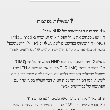
❓ שאלות נפוצות
ש1: מהו דגם הפסוריאזיס של NHP שלך?
ת1: אנו מספקים את מודל הפסוריאזיס המושרה ב-Imiquimod
(IMQ) תוך שימוש בפרימטים לא אנוש� ים (NHP). הוא משכפל
בהצלחה נגעי עור טיפוסיים ושינויים חיסוניים של פסוריאזיס אנושי.
שאלה 2: מהו המנגנון של דגם NHP המושרה על ידי IMQ?
ת2: בתור אגוניסט TLR, IMQ מפעיל את הפרשת IFN-α מסוג I
ומפעיל מסלולים חיסוניים רלוונטיים, ויוצר לולאת משוב כדי לגרום
לאדמת, קנה המידה והתעבות העור, דבר העולה בקנה אחד עם
הפתוגנזה של פסוריאזיס אנושי.
ש 3: באילו מדדי הערכה משתמשים להערכת מודל?
ת3: אנו מאמצים ציון PASI להערכת סימפטומים קליניים, מזהים