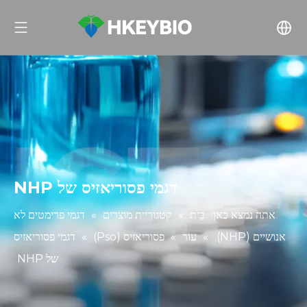
דגמי פסוריאזיס של NHP
אתה נמצא כאן:
בַּיִת
»
קטגוריית מוצרים
»
דגמי פרימטים לא
אנושיים (NHP).
»
עוֹר
»
פסוריאזיס (Pso)
»
דגמי פסוריאזיס
של NHP