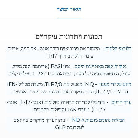
תיאור המוצר
תכונות ויתרונות עיקריים
רלוונטי קלינית
- משחזר את פסוריאזיס רובד אנושי: אריתמה, אבנית,
עיבוי ודלקת בתיווך Th17.
נקודות קצה מאופיינות היטב
- ציון PASI (אריתמה, קנה מידה,
עובי), היסטופתולוגיה של העור, רמות IL-17A ו-IL-36, צילום קליני.
מונע על ידי מנגנון
- IMQ מפעיל את TLR7/8, משרה מסלול IFN-
α ו-IL-23/IL-17, מחקה מקרוב את פתוגנזה של מחלות אנושיות.
ערך תרגום
- אידיאלי לבדיקת תרופות ביולוגיות (אנטי-IL-17, אנטי-
IL-23), מעכבי JAK וטיפולים מקומיים.
חבילות נתונים מוכנות ל-IND
- ניתן לערוך מחקרים בהתאם
לעקרונות GLP.