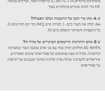
ציטוקינים מרכזיים IL-17A ו-IL-36 ברקמות העור, ועורכים צביעת
HE כדי לנתח שינויים פתולוגיים בעור.
ש 4: מהו ציר הזמן של הדוגמנות ושלבי הפעולה?
A4: לגלח את העור ביום -1, למרוח קרם IMQ מדי יום החל מיום 0.
כל התצפיות והאיתור הושלמו ביום 10.
ש 5: מהם היתרונות והיישומים העיקריים של מודל זה?
A5: NHPs חולקים דמיון גבוה עם בני אדם במבנה העור ובמערכת
החיסונית. מודל זה מציג פנוטיפים של פסוריאזיס יציבים ואופייניים,
אידיאליים להערכת יעילות פרה-קלינית ומחקר מנגנונים של תרופות
נגד פסוריאזיס.