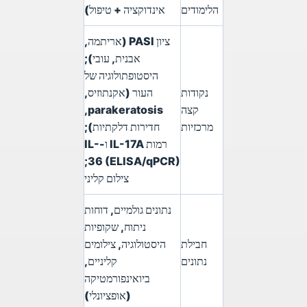
הלימודים
אינדוקציה + טיפול)
ציון PASI (אריתמה,
אבנית, עובי);
היסטופתולוגיה של
נקודות
העור (אקנתוזיס,
קצה
parakeratosis,
מרכזיות
חדירות דלקתיות);
רמות IL-17A ו-IL-
36 (ELISA/qPCR);
צילום קליני
נתונים גולמיים, דוחות
ניתוח, שקופיות
חבילת
היסטולוגיה, צילומים
נתונים
קליניים,
ביואינפורמטיקה
(אופציונלי)