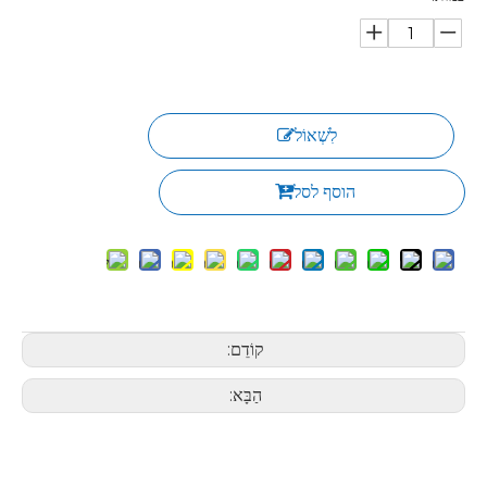
לִשְׁאוֹל
הוסף לסל
קוֹדֵם:
הַבָּא: