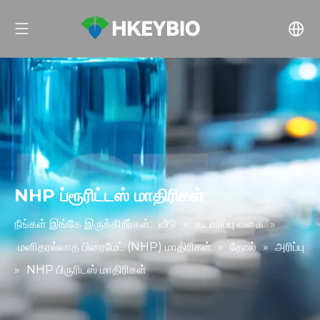
NHP ப்ரூரிட்டஸ் மாதிரிகள்
நீங்கள் இங்கே இருக்கிறீர்கள்:
வீடு
»
தயாரிப்பு வகை
»
மனிதரல்லாத பிரைமேட் (NHP) மாதிரிகள்
»
தோல்
»
அரிப்பு
»
NHP பிருரிடஸ் மாதிரிகள்