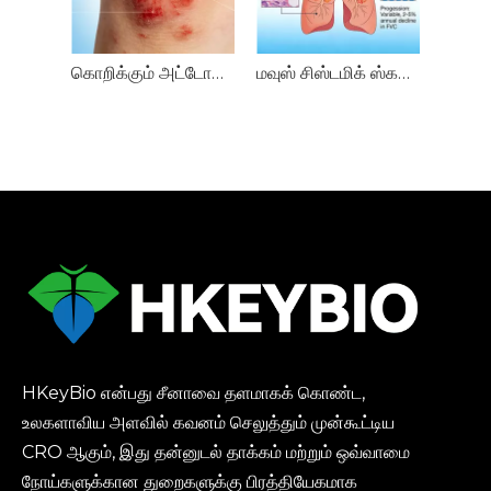
கொறிக்கும் அட்டோபிக் டெர்மடிடிஸ் (AD) மாதிரிகள்
மவுஸ் சிஸ்டமிக் ஸ்களீரோசிஸ் இடைநிலை நுரையீரல் நோய் (SSc-ILD) மாதிரிகள்
HKeyBio என்பது சீனாவை தளமாகக் கொண்ட,
உலகளாவிய அளவில் கவனம் செலுத்தும் முன்கூட்டிய
CRO ஆகும், இது தன்னுடல் தாக்கம் மற்றும் ஒவ்வாமை
நோய்களுக்கான துறைகளுக்கு பிரத்தியேகமாக