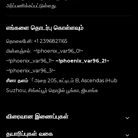
அர்ப்பணிக்கப்பட்டுள்ளது.
எங்களை தொடர்பு கொள்ளவும்
தொலைபேசி: +1 2396821165
மின்னஞ்சல்:
~!phoenix_var96_0!~
~!phoenix_var96_1!~
~!phoenix_var96_2!~
~!phoenix_var96_3!~
சீனா தளம்
「அறை 205, கட்டிடம் B, Ascendas iHub
Suzhou, சிங்கப்பூர் தொழில் பூங்கா, ஜியாங்சு
விரைவான இணைப்புகள்
தயாரிப்புகள் வகை