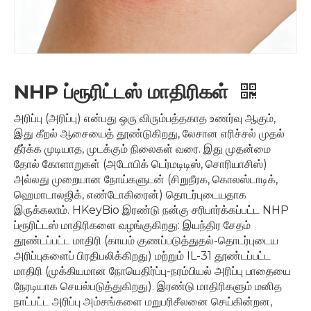
NHP ப்ரூரிட்டஸ் மாதிரிகள்
அரிப்பு (அரிப்பு) என்பது ஒரு விரும்பத்தகாத உணர்வு ஆகும்,
இது கீறல் ஆசையைத் தூண்டுகிறது, லேசான எரிச்சல் முதல்
தீர்க்க முடியாத, முடக்கும் நிலைகள் வரை. இது முதன்மை
தோல் கோளாறுகள் (அடோபிக் டெர்மடிடிஸ், சொரியாசிஸ்)
அல்லது முறையான நோய்களுடன் (சிறுநீரக, கொலஸ்டாடிக்,
ஹெமாடாலஜிக், எண்டோகிரைன்) தொடர்புடையதாக
இருக்கலாம். HKeyBio இரண்டு நன்கு சரிபார்க்கப்பட்ட NHP
ப்ரூரிட்டஸ் மாதிரிகளை வழங்குகிறது: இயந்திர சேதம்
தூண்டப்பட்ட மாதிரி (காயம் குணப்படுத்துதல்-தொடர்புடைய
அரிப்புகளைப் பிரதிபலிக்கிறது) மற்றும் IL-31 தூண்டப்பட்ட
மாதிரி (முக்கியமான நோயெதிர்ப்பு-நரம்பியல் அரிப்பு பாதையை
நேரடியாக செயல்படுத்துகிறது). இரண்டு மாதிரிகளும் மனித
நாட்பட்ட அரிப்பு அம்சங்களை மறுபரிசீலனை செய்கின்றன,