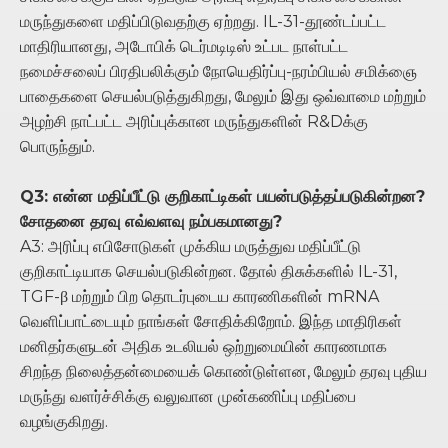
மருந்துகளை மதிப்பிடுவதற்கு ஏற்றது. IL-31-தூண்டப்பட்ட
மாதிரியானது, அடோபிக் டெர்மடிடிஸ் உட்பட நாள்பட்ட
நமைச்சலைப் பிரதிபலிக்கும் நோயெதிர்ப்பு-நரம்பியல் சமிக்ஞை
பாதைகளை செயல்படுத்துகிறது, மேலும் இது ஒவ்வாமை மற்றும்
அழற்சி நாட்பட்ட அரிப்புக்கான மருந்துகளின் R&Dக்கு
பொருந்தும்.
Q3: என்ன மதிப்பீட்டு குறிகாட்டிகள் பயன்படுத்தப்படுகின்றன?
சோதனை தரவு எவ்வளவு நம்பகமானது?
A3: அரிப்பு எபிசோடுகள் முக்கிய மருத்துவ மதிப்பீட்டு
குறிகாட்டியாக செயல்படுகின்றன. தோல் திசுக்களில் IL-31,
TGF-β மற்றும் பிற தொடர்புடைய காரணிகளின் mRNA
வெளிப்பாட்டையும் நாங்கள் சோதிக்கிறோம். இந்த மாதிரிகள்
மனிதர்களுடன் அதிக உடலியல் ஒற்றுமையின் காரணமாக
சிறந்த நிலைத்தன்மையைக் கொண்டுள்ளன, மேலும் தரவு புதிய
மருந்து வளர்ச்சிக்கு வலுவான முன்கணிப்பு மதிப்பை
வழங்குகிறது.