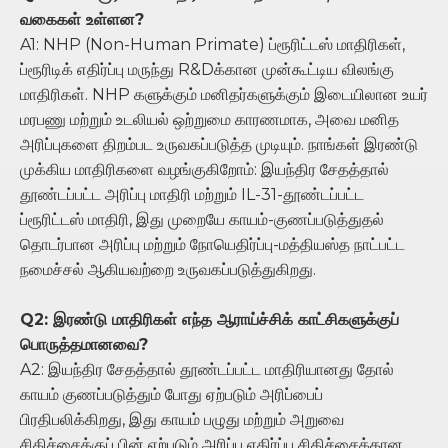
வகைகள் உள்ளன?
A1: NHP (Non-Human Primate) ப்ரூரிட்டஸ் மாதிரிகள்,
ப்ரூரிடிக் எதிர்ப்பு மருந்து R&Dக்கான முன்கூட்டிய விலங்கு
மாதிரிகள். NHP களுக்கும் மனிதர்களுக்கும் இடையிலான உயர்
மரபணு மற்றும் உடலியல் ஒற்றுமை காரணமாக, அவை மனித
அரிப்புகளை திறம்பட உருவகப்படுத்த முடியும். நாங்கள் இரண்டு
முக்கிய மாதிரிகளை வழங்குகிறோம்: இயந்திர சேதத்தால்
தூண்டப்பட்ட அரிப்பு மாதிரி மற்றும் IL-31-தூண்டப்பட்ட
ப்ரூரிட்டஸ் மாதிரி, இது முறையே காயம்-குணப்படுத்துதல்
தொடர்பான அரிப்பு மற்றும் நோயெதிர்ப்பு-மத்தியஸ்த நாட்பட்ட
நமைச்சல் ஆகியவற்றை உருவகப்படுத்துகிறது.
Q2: இரண்டு மாதிரிகள் எந்த ஆராய்ச்சிக் காட்சிகளுக்குப்
பொருத்தமானவை?
A2: இயந்திர சேதத்தால் தூண்டப்பட்ட மாதிரியானது தோல்
காயம் குணப்படுத்தும் போது ஏற்படும் அரிப்பைப்
பிரதிபலிக்கிறது, இது காயம் பழுது மற்றும் அறுவை
சிகிச்சைக்குப் பின் ஏற்படும் அரிப்பு எதிர்ப்பு சிகிச்சைக்கான