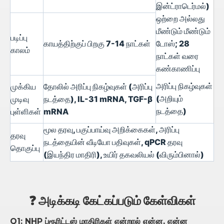
இன்ட்ராடெர்மல்)
ஒற்றை அல்லது
மீண்டும் மீண்டும்
படிப்பு
காயத்திற்குப் பிறகு 7-14 நாட்கள்
டோஸ்; 28
காலம்
நாட்கள் வரை
கண்காணிப்பு
அரிப்பு நிகழ்வுகள்
முக்கிய
தோலில் அரிப்பு நிகழ்வுகள் (அரிப்பு
(அறியும்
முடிவு
நடத்தை), IL-31 mRNA, TGF-β
நடத்தை)
புள்ளிகள்
mRNA
மூல தரவு, பகுப்பாய்வு அறிக்கைகள், அரிப்பு
தரவு
நடத்தையின் வீடியோ பதிவுகள், qPCR தரவு
தொகுப்பு
(இயந்திர மாதிரி), உயிர் தகவலியல் (விரும்பினால்)
❓ அடிக்கடி கேட்கப்படும் கேள்விகள்
Q1: NHP ப்ரூரிட்டஸ் மாதிரிகள் என்றால் என்ன, என்ன