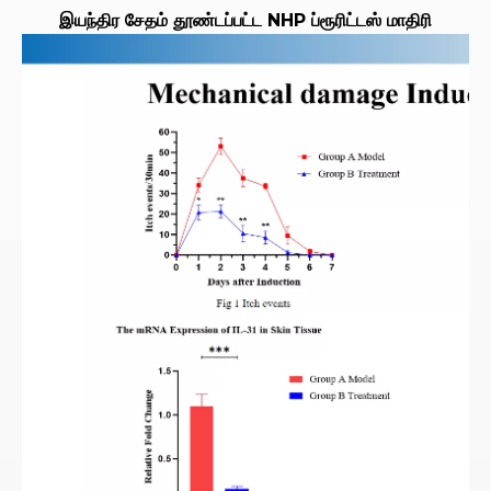
இயந்திர சேதம் தூண்டப்பட்ட NHP ப்ரூரிட்டஸ் மாதிரி