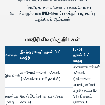
•
ப்ரூரிடிக் பக்க விளைவுகளைக் கொண்ட
சேர்மங்களுக்கான IND-செயல்படுத்தும் பாதுகாப்பு
மருந்தியல் ஆய்வுகள்
மாதிரி விவரக்குறிப்புகள்
IL-31
இயந்திர சேதம் தூண்டப்பட்ட
அளவுரு
தூண்டப்பட்ட
மாதிரி
மாதிரி
சைனோமோல்கஸ்
சைனோமோல்கஸ் மக்காக்
மக்காக்
இனங்கள்
(மக்காக்கா ஃபாசிகுலரிஸ்)
(மக்காக்கா
ஃபாசிகுலரிஸ்)
மறுசீரமைப்பு IL-
தூண்டல்
தோல் இயந்திர காயம் (தோல்
31 நிர்வாகம்
முறை
காயம்)
(தோலடி/