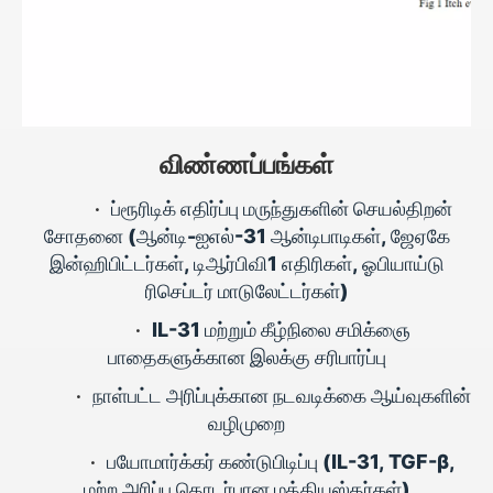
விண்ணப்பங்கள்
•
ப்ரூரிடிக் எதிர்ப்பு மருந்துகளின் செயல்திறன்
சோதனை (ஆன்டி-ஐஎல்-31 ஆன்டிபாடிகள், ஜேஏகே
இன்ஹிபிட்டர்கள், டிஆர்பிவி1 எதிரிகள், ஓபியாய்டு
ரிசெப்டர் மாடுலேட்டர்கள்)
•
IL-31 மற்றும் கீழ்நிலை சமிக்ஞை
பாதைகளுக்கான இலக்கு சரிபார்ப்பு
•
நாள்பட்ட அரிப்புக்கான நடவடிக்கை ஆய்வுகளின்
வழிமுறை
•
பயோமார்க்கர் கண்டுபிடிப்பு (IL-31, TGF-β,
மற்ற அரிப்பு தொடர்பான மத்தியஸ்தர்கள்)