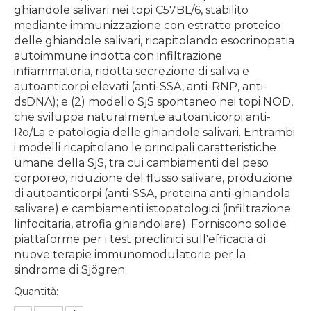
ghiandole salivari nei topi C57BL/6, stabilito
mediante immunizzazione con estratto proteico
delle ghiandole salivari, ricapitolando esocrinopatia
autoimmune indotta con infiltrazione
infiammatoria, ridotta secrezione di saliva e
autoanticorpi elevati (anti-SSA, anti-RNP, anti-
dsDNA); e (2) modello SjS spontaneo nei topi NOD,
che sviluppa naturalmente autoanticorpi anti-
Ro/La e patologia delle ghiandole salivari. Entrambi
i modelli ricapitolano le principali caratteristiche
umane della SjS, tra cui cambiamenti del peso
corporeo, riduzione del flusso salivare, produzione
di autoanticorpi (anti-SSA, proteina anti-ghiandola
salivare) e cambiamenti istopatologici (infiltrazione
linfocitaria, atrofia ghiandolare). Forniscono solide
piattaforme per i test preclinici sull'efficacia di
nuove terapie immunomodulatorie per la
sindrome di Sjögren.
Quantità: