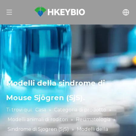
Modelli della sindrome di
Mouse Sjögren (SjS).
Ti trovi qui:
Casa
»
Categoria di prodotto
»
Modelli animali di roditori
»
Reumatologia
»
Sindrome di Sjogren (SjS)
»
Modelli della