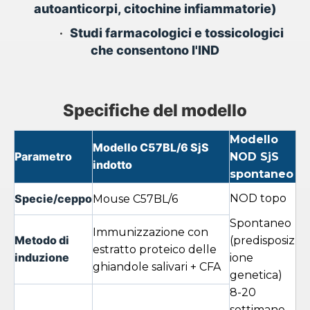
autoanticorpi, citochine infiammatorie)
•
Studi farmacologici e tossicologici
che consentono l'IND
Specifiche del modello
Modello
Modello C57BL/6 SjS
Parametro
NOD SjS
indotto
spontaneo
Specie/ceppo
NOD topo
Mouse C57BL/6
Spontaneo
Immunizzazione con
Metodo di
(predisposiz
estratto proteico delle
induzione
ione
ghiandole salivari + CFA
genetica)
8-20
settimane