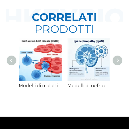
CORRELATI
PRODOTTI
Modelli di malattia del trapianto contro l'ospite nel topo (GVHD).
Modelli di nefropatia da IgA del topo (IgAN).