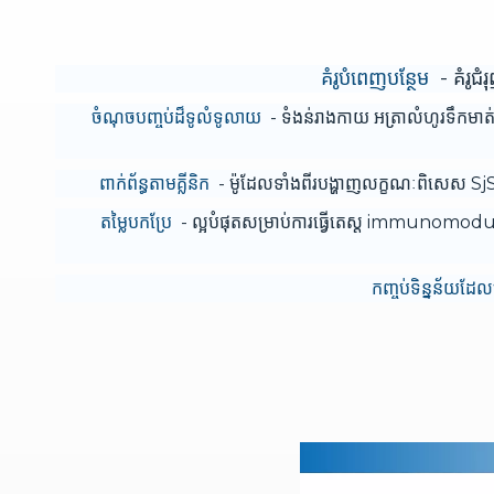
គំរូបំពេញបន្ថែម
- គំរូជ
ចំណុចបញ្ចប់ដ៏ទូលំទូលាយ
- ទំងន់រាងកាយ អត្រាលំហូរទឹកមាត
ពាក់ព័ន្ធតាមគ្លីនិក
- ម៉ូដែលទាំងពីរបង្ហាញលក្ខណៈពិសេស S
តម្លៃបកប្រែ
- ល្អបំផុតសម្រាប់ការធ្វើតេស្ត immunomod
កញ្ចប់ទិន្នន័យដែ