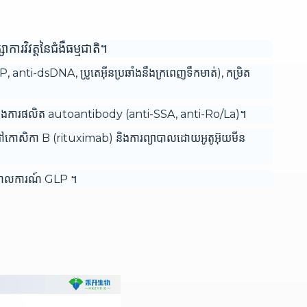
ារវិវត្តនៃជំងឺធម្មជាតិ។
anti-dsDNA, ប្រូតេអ៊ីនប្រឆាំងនឹងក្រពេញទឹកមាត់), កម្រិត
y និងការផលិត autoantibody (anti-SSA, anti-Ro/La)។
ៅកោសិកា B (rituximab) និងការព្យាបាលដោយអូតូអ៊ុយមីន
មគោលការណ៍ GLP ។