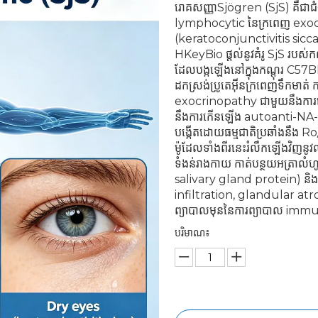
រោគសញ្ញាSjögren (SjS) គឺជាជំង
lymphocytic នៃក្រពេញ exocrin
(keratoconjunctivitis sicca)
HKeyBio ផ្តល់នូវគំរូ SjS របស់ក
ដែលបង្កឡើងនៅក្នុងកណ្តុរ C57BL
ដកស្រង់ប្រូតេអ៊ីនក្រពេញទឹកមាត់
exocrinopathy ជាមួយនឹងការជ្រ
នឹងការកើនឡើង autoanti-NA-SA
បង្កើតដោយធម្មជាតិប្រឆាំងនឹង 
ម៉ូដែលទាំងពីរនេះរំលឹកឡើងវិញនូវ
ទំងន់រាងកាយ កាត់បន្ថយអត្រាលំ
salivary gland protein) និងក
infiltration, glandular atrophy
ព្យាបាលមុននៃការព្យាបាល i
បរិមាណ៖