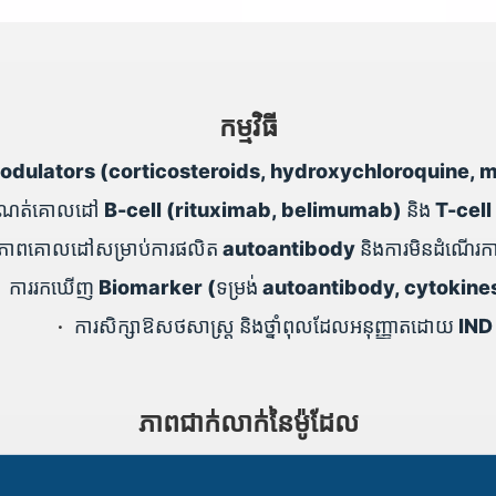
កម្មវិធី
munomodulators (corticosteroids, hydroxychloroquine,
ិទ្យាកំណត់គោលដៅ B-cell (rituximab, belimumab) និង T-c
ាពគោលដៅសម្រាប់ការផលិត autoantibody និងការមិនដំណើរកា
•
ការរកឃើញ Biomarker (ទម្រង់ autoantibody, cytokine
•
ការសិក្សាឱសថសាស្ត្រ និងថ្នាំពុលដែលអនុញ្ញាតដោយ IND
ភាពជាក់លាក់នៃម៉ូដែល