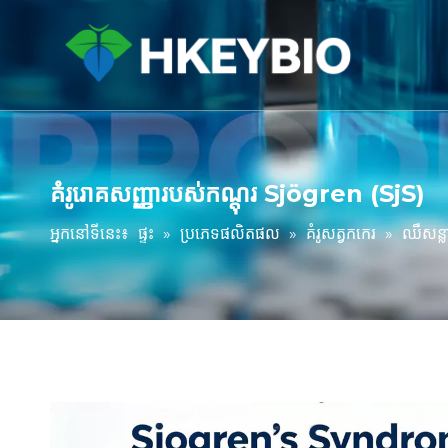
គំរូរោគសញ្ញារបស់កណ្តុរ Sjögren (SjS)
អ្នកនៅទីនេះ៖
ផ្ទះ
»
ប្រភេទផលិតផល
»
គំរូសត្វកកេរ
»
ឈឺសន្លាក