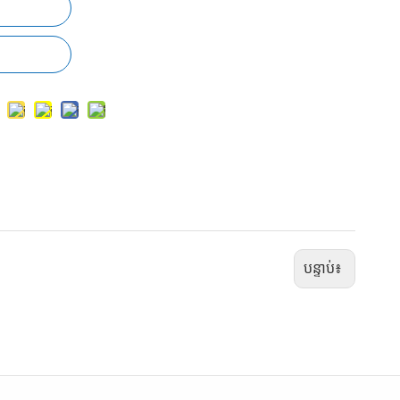
បន្ទាប់៖