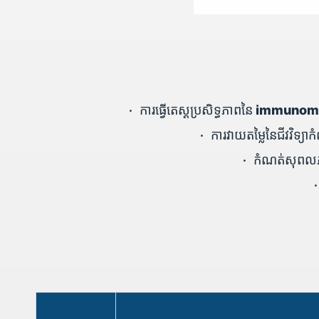
•
ការធ្វើតេស្តប្រសិទ្ធភាពនៃ im
•
ការវាយតម្លៃនៃជីវវ
•
កំណត់សុពលភ