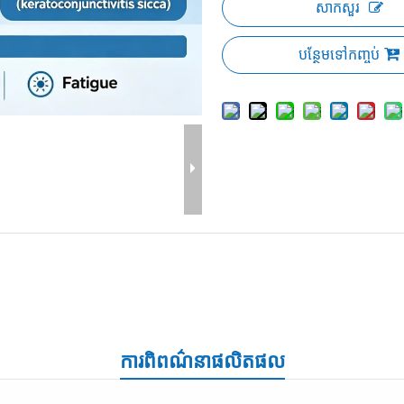
សាកសួរ
បន្ថែមទៅកញ្ចប់
ការពិពណ៌នាផលិតផល