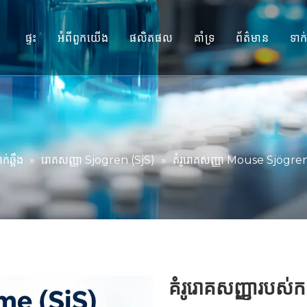
ផ្ទះ
អំពីពួកយើង
ផលិតផល
គាំទ្រ
ព័ត៌មាន
ទាក
ម៉ូដែល Primate មិនមែនមនុស្ស (NHP
សេវាកម្ម
គំរូសត្វកកេរ
ទាញយក
ជាលិកាមនុស្ស និងម៉ូដែល Ex Vivo
សំណួរគេសួរញឹកញាប់
ការវាយតម្លៃប្រសិទ្ធភាពរួមបញ្ចូលគ្នា
សក្ខីកម្មរបស់អតិថិជន
់ឆ្អឹង
»
រោគសញ្ញា Sjogren (SjS)
»
គំរូរោគសញ្ញា Mouse Sjögren
ឱសថការបកប្រែ និងជីវសម្គាល់
ការគាំទ្រការដាក់ស្នើ IND
គំរូរោគសញ្ញារបស់