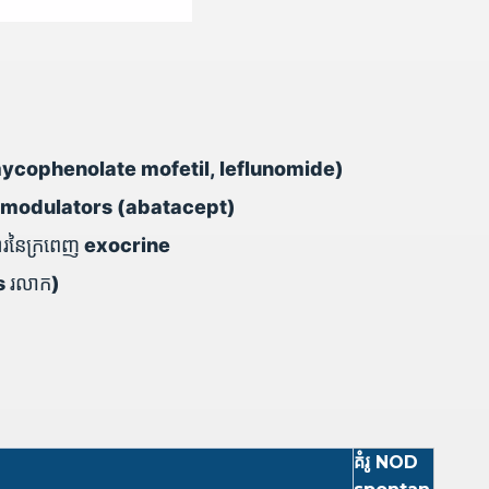
 mycophenolate mofetil, leflunomide)
ell modulators (abatacept)
រនៃក្រពេញ exocrine
s រលាក)
គំរូ NOD