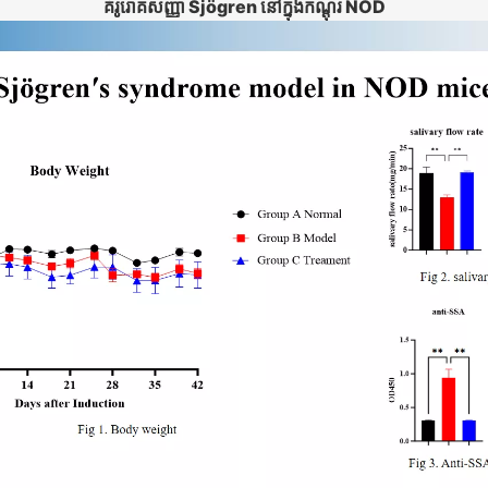
គំរូរោគសញ្ញា Sjögren នៅក្នុងកណ្តុរ NOD