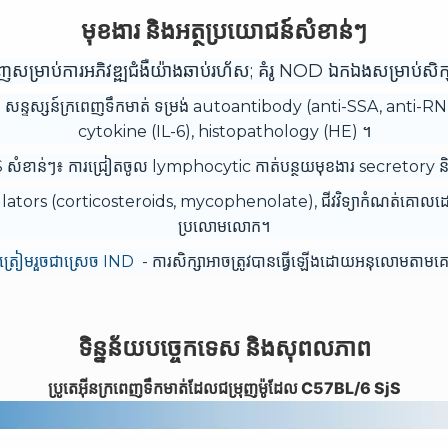
មុខងារ និងអត្ថប្រយោជន៍សំខាន់ៗ
ំរុញសម្រាប់ការអភិវឌ្ឍជំងឺយ៉ាងឆាប់រហ័ស; គំរូ NOD ឯកឯងសម្រាប់សិក្សាក
់ សន្ទស្សន៍ក្រពេញទឹកមាត់ ទម្រង់ autoantibody (anti-SSA, anti-RNP, 
cytokine (IL-6), histopathology (HE) ។
jS សំខាន់ៗ៖ ការជ្រៀតចូល lymphocytic កាត់បន្ថយមុខងារ secretor
ulators (corticosteroids, mycophenolate), ជីវវិទ្យាកំណត់គោលដ
ប្រលោមលោក។
លត្រៀមរួចជាស្រេច IND
- ការសិក្សាអាចត្រូវបានធ្វើឡើងដោយអនុលោមតា
ទិន្នន័យបច្ចេកទេស និងសុពលភាព
ប្រូតេអុីនក្រពេញទឹកមាត់ដែលជម្រុញម៉ូដែល C57BL/6 SjS