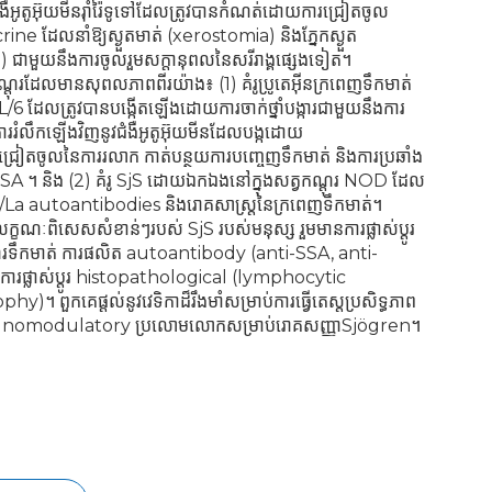
ឺអូតូអ៊ុយមីនរ៉ាំរ៉ៃទូទៅដែលត្រូវបានកំណត់ដោយការជ្រៀតចូល
e ដែលនាំឱ្យស្ងួតមាត់ (xerostomia) និងភ្នែកស្ងួត
 ជាមួយនឹងការចូលរួមសក្តានុពលនៃសរីរាង្គផ្សេងទៀត។
ណ្តុរដែលមានសុពលភាពពីរយ៉ាង៖ (1) គំរូប្រូតេអ៊ីនក្រពេញទឹកមាត់
/6 ដែលត្រូវបានបង្កើតឡើងដោយការចាក់ថ្នាំបង្ការជាមួយនឹងការ
 ការរំលឹកឡើងវិញនូវជំងឺអូតូអ៊ុយមីនដែលបង្កដោយ
ៀតចូលនៃការរលាក កាត់បន្ថយការបញ្ចេញទឹកមាត់ និងការប្រឆាំង
 ។ និង (2) គំរូ SjS ដោយឯកឯងនៅក្នុងសត្វកណ្ដុរ NOD ដែល
Ro/La autoantibodies និងរោគសាស្ត្រនៃក្រពេញទឹកមាត់។
លក្ខណៈពិសេសសំខាន់ៗរបស់ SjS របស់មនុស្ស រួមមានការផ្លាស់ប្តូរ
ហូរទឹកមាត់ ការផលិត autoantibody (anti-SSA, anti-
ារផ្លាស់ប្តូរ histopathological (lymphocytic
)។ ពួកគេផ្តល់នូវវេទិកាដ៏រឹងមាំសម្រាប់ការធ្វើតេស្តប្រសិទ្ធភាព
mmunomodulatory ប្រលោមលោកសម្រាប់រោគសញ្ញាSjögren។