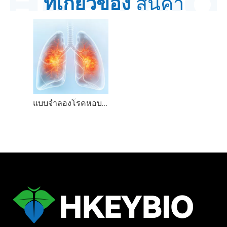
ที่เกี่ยวข้อง
สินค้า
แบบจำลองโรคหอบหืด NHP