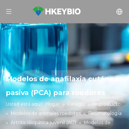
Modelos de anafilaxia cutánea
pasiva (PCA) para roedores
Usted está aquí:
Hogar
»
Categoría de producto
»
Modelos de animales roedores
»
Reumatología
»
Artritis idiopática juvenil (AIJ)
»
Modelos de