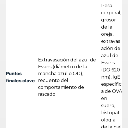
Peso
corporal,
grosor
de la
oreja,
extravas
ación de
azul de
Extravasación del azul de
Evans
Evans (diámetro de la
(DO 620
Puntos
mancha azul o OD),
nm), IgE
finales clave
recuento del
específic
comportamiento de
a de OVA
rascado
en
suero,
histopat
ología
de la piel