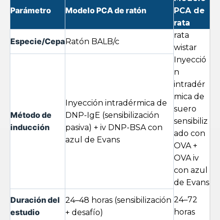
Parámetro
Modelo PCA de ratón
PCA de
rata
rata
Especie/Cepa
Ratón BALB/c
wistar
Inyecció
n
intradér
mica de
Inyección intradérmica de
suero
Método de
DNP-IgE (sensibilización
sensibiliz
inducción
pasiva) + iv DNP-BSA con
ado con
azul de Evans
OVA +
OVA iv
con azul
de Evans
Duración del
24–72
24–48 horas (sensibilización
estudio
horas
+ desafío)