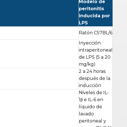
Modelo de
peritonitis
inducida por
LPS
Ratón C57BL/6
Inyección
intraperitoneal
de LPS (5 a 20
mg/kg)
2 a 24 horas
después de la
inducción
Niveles de IL-
1β e IL-6 en
líquido de
lavado
peritoneal y