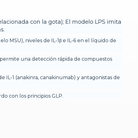
elacionada con la gota); El modelo LPS imita
s.
lo MSU), niveles de IL-1β e IL-6 en el líquido de
 permite una detección rápida de compuestos
 de IL-1 (anakinra, canakinumab) y antagonistas de
rdo con los principios GLP.