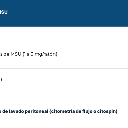
 MSU
es de MSU (1 a 3 mg/ratón)
n
 de lavado peritoneal (citometría de flujo o citospin)