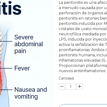
La peritonitis es una afec
a menudo causada por una
perforación de órganos 
peritonitis en ratones bi
peritonitis inducida por 
cristales de urato mono
neutrofílica mediada por I
LPS, inducida por inyecci
activa la señalización de 
proinflamatorias. Ambos m
peritonitis humana, incluid
inflamatorias elevadas (IL
Proporcionan plataformas 
nuevos antiinflamatorios
Cantidad: