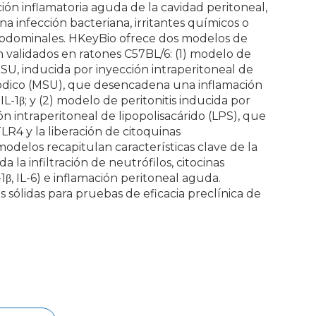
ción inflamatoria aguda de la cavidad peritoneal,
 infección bacteriana, irritantes químicos o
abdominales. HKeyBio ofrece dos modelos de
en validados en ratones C57BL/6: (1) modelo de
MSU, inducida por inyección intraperitoneal de
sódico (MSU), que desencadena una inflamación
L-1β; y (2) modelo de peritonitis inducida por
ón intraperitoneal de lipopolisacárido (LPS), que
TLR4 y la liberación de citoquinas
odelos recapitulan características clave de la
a la infiltración de neutrófilos, citocinas
-1β, IL-6) e inflamación peritoneal aguda.
sólidas para pruebas de eficacia preclínica de