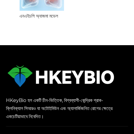
এনএইচপি অ্যাজমা মডেল
HKeyBio হল একটি চীন-ভিত্তিক, বিশ্বব্যাপী-কেন্দ্রিক প্রাক-
ক্লিনিক্যাল সিআরও যা অটোইমিউন এবং অ্যালার্জিজনিত রোগের ক্ষেত্রে
একচেটিয়াভাবে নিবেদিত।