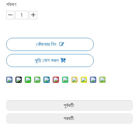
পরিমাণ:
খোঁজখবর নিন
ঝুড়ি যোগ করুন
পূর্ববর্তী:
পরবর্তী: