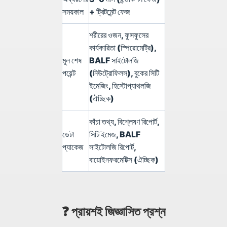
সময়কাল
+ ট্রিটমেন্ট ফেজ
শরীরের ওজন, ফুসফুসের
কার্যকারিতা (স্পিরোমেট্রি),
মূল শেষ
BALF সাইটোলজি
পয়েন্ট
(নিউট্রোফিলস), বুকের সিটি
ইমেজিং, হিস্টোপ্যাথলজি
(ঐচ্ছিক)
কাঁচা তথ্য, বিশ্লেষণ রিপোর্ট,
ডেটা
সিটি ইমেজ, BALF
প্যাকেজ
সাইটোলজি রিপোর্ট,
বায়োইনফরমেটিক্স (ঐচ্ছিক)
❓ প্রায়শই জিজ্ঞাসিত প্রশ্ন