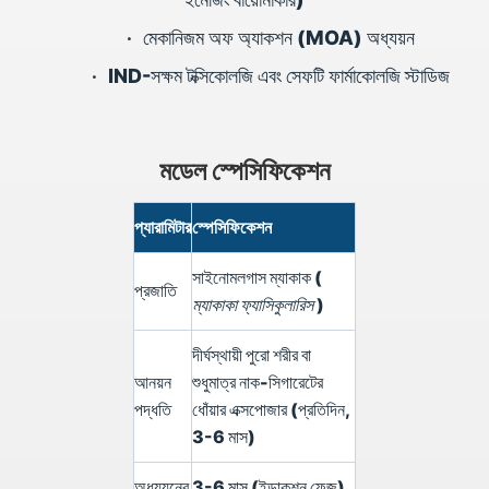
•
মেকানিজম অফ অ্যাকশন (MOA) অধ্যয়ন
•
IND-সক্ষম টক্সিকোলজি এবং সেফটি ফার্মাকোলজি স্টাডিজ
মডেল স্পেসিফিকেশন
প্যারামিটার
স্পেসিফিকেশন
সাইনোমলগাস ম্যাকাক (
প্রজাতি
ম্যাকাকা ফ্যাসিকুলারিস
)
দীর্ঘস্থায়ী পুরো শরীর বা
আনয়ন
শুধুমাত্র নাক-সিগারেটের
পদ্ধতি
ধোঁয়ার এক্সপোজার (প্রতিদিন,
3-6 মাস)
অধ্যয়নের
3-6 মাস (ইন্ডাকশন ফেজ)