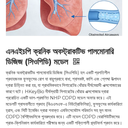
এনএইচপি ক্রনিক অবস্ট্রাকটিভ পালমোনারি
ডিজিজ (সিওপিডি) মডেল
ক্রনিক অবস্ট্রাকটিভ পালমোনারি ডিজিজ (সিওপিডি) হল একটি প্রগতিশীল
প্রদাহজনক ফুসফুসের রোগ যা বায়ুপ্রবাহে বাধা, শ্বাসকষ্ট, কাশি এবং শ্লেষ্মা উত্পাদন
দ্বারা চিহ্নিত করা হয়, যা প্রাথমিকভাবে সিগারেটের ধোঁয়ার দীর্ঘমেয়াদী এক্সপোজারের
কারণে ঘটে। HKeyBio দীর্ঘস্থায়ী সিগারেটের ধোঁয়ার এক্সপোজার দ্বারা
প্ররোচিত একটি ভাল-প্রমাণিত NHP COPD মডেল অফার করে। এই
মডেলটি শ্বাসনালীতে প্রদাহ (বিএএলএফ-এ নিউট্রোফিলিয়া), ফুসফুসের কার্যকারিতা
হ্রাস, এবং সিটি ইমেজিং দ্বারা শনাক্ত এমফিসেমেটাস পরিবর্তন সহ মূল মানব
COPD বৈশিষ্ট্যগুলিকে পুনরুদ্ধার করে। এটি নভেল COPD থেরাপিউটিকসের
প্রাক-ক্লিনিকাল কার্যকারিতা পরীক্ষার জন্য একটি শক্তিশালী প্ল্যাটফর্ম প্রদান করে।