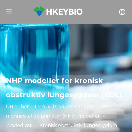
NHP modeller for kronisk
obstruktiv lungesygdom (KOL).
Du er her:
Hjem
»
Produktkategori
»
Ikke-
menneskelige primater (NHP) modeller
»
Åndedræt
»
Kronisk obstruktiv lungesygdom