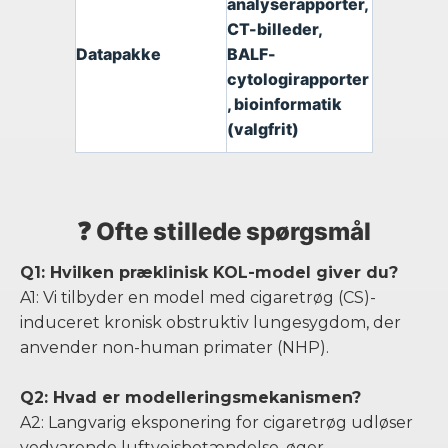
analyserapporter,
CT-billeder,
Datapakke
BALF-
cytologirapporter
, bioinformatik
(valgfrit)
❓ Ofte stillede spørgsmål
Q1: Hvilken præklinisk KOL-model giver du?
A1: Vi tilbyder en model med cigaretrøg (CS)-
induceret kronisk obstruktiv lungesygdom, der
anvender non-human primater (NHP).
Q2: Hvad er modelleringsmekanismen?
A2: Langvarig eksponering for cigaretrøg udløser
vedvarende luftvejsbetændelse, øger