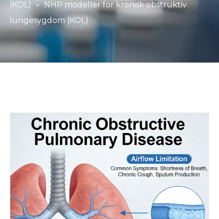
(KOL)
»
NHP modeller for kronisk obstruktiv
lungesygdom (KOL)