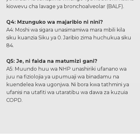
kiowevu cha lavage ya bronchoalveolar (BALF).
Q4: Mzunguko wa majaribio ni nini?
A4: Moshi wa sigara unasimamiwa mara mbili kila
siku kuanzia Siku ya 0. Jaribio zima huchukua siku
84.
Q5: Je, ni faida na matumizi gani?
A5: Muundo huu wa NHP unashiriki ufanano wa
juu na fiziolojia ya upumuaji wa binadamu na
kuendelea kwa ugonjwa. Ni bora kwa tathmini ya
ufanisi na utafiti wa utaratibu wa dawa za kuzuia
COPD.