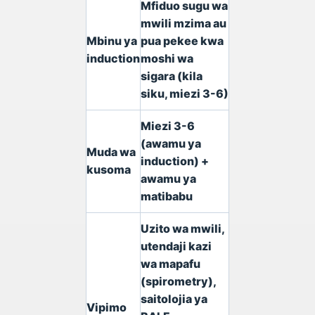
Mfiduo sugu wa
mwili mzima au
Mbinu ya
pua pekee kwa
induction
moshi wa
sigara (kila
siku, miezi 3-6)
Miezi 3-6
(awamu ya
Muda wa
induction) +
kusoma
awamu ya
matibabu
Uzito wa mwili,
utendaji kazi
wa mapafu
(spirometry),
saitolojia ya
Vipimo