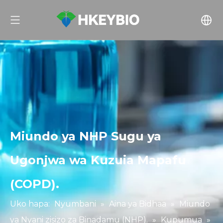
Miundo ya NHP Sugu ya
Ugonjwa wa Kuzuia Mapafu
(COPD).
Uko hapa:
Nyumbani
»
Aina ya Bidhaa
»
Miundo
ya Nyani zisizo za Binadamu (NHP).
»
Kupumua
»