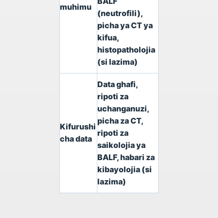
BALF
muhimu
(neutrofili),
picha ya CT ya
kifua,
histopatholojia
(si lazima)
Data ghafi,
ripoti za
uchanganuzi,
picha za CT,
Kifurushi
ripoti za
cha data
saikolojia ya
BALF, habari za
kibayolojia (si
lazima)