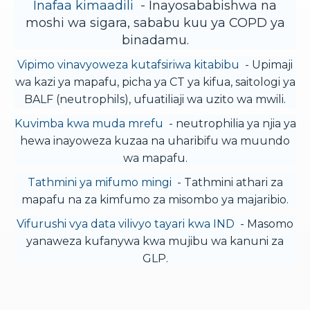
Inafaa kimaadili
- Inayosababishwa na
moshi wa sigara, sababu kuu ya COPD ya
binadamu.
Vipimo vinavyoweza kutafsiriwa kitabibu
- Upimaji
wa kazi ya mapafu, picha ya CT ya kifua, saitologi ya
BALF (neutrophils), ufuatiliaji wa uzito wa mwili.
Kuvimba kwa muda mrefu
- neutrophilia ya njia ya
hewa inayoweza kuzaa na uharibifu wa muundo
wa mapafu.
Tathmini ya mifumo mingi
- Tathmini athari za
mapafu na za kimfumo za misombo ya majaribio.
Vifurushi vya data vilivyo tayari kwa IND
- Masomo
yanaweza kufanywa kwa mujibu wa kanuni za
GLP.