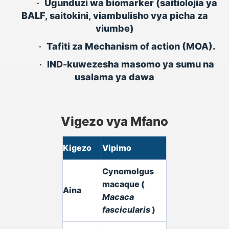
•
Ugunduzi wa biomarker (saitiolojia ya
BALF, saitokini, viambulisho vya picha za
viumbe)
•
Tafiti za Mechanism of action (MOA).
•
IND-kuwezesha masomo ya sumu na
usalama ya dawa
Vigezo vya Mfano
Kigezo
Vipimo
Cynomolgus
macaque (
Aina
Macaca
fascicularis
)