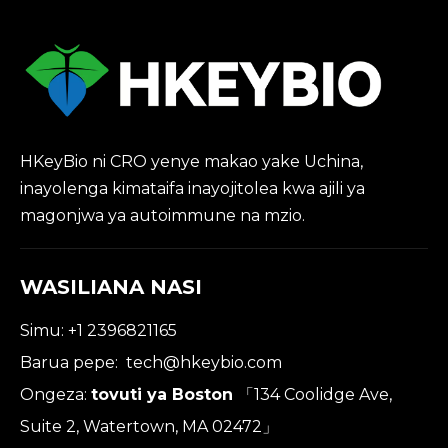
HKeyBio ni CRO yenye makao yake Uchina,
inayolenga kimataifa inayojitolea kwa ajili ya
magonjwa ya autoimmune na mzio.
WASILIANA NASI
Simu: +1 2396821165
Barua pepe:
tech@hkeybio.com
Ongeza:
tovuti ya Boston
「134 Coolidge Ave,
Suite 2, Watertown, MA 02472」