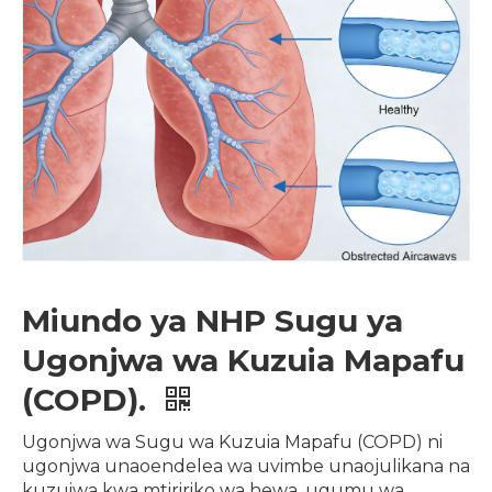
Miundo ya NHP Sugu ya
Ugonjwa wa Kuzuia Mapafu
(COPD).
Ugonjwa wa Sugu wa Kuzuia Mapafu (COPD) ni
ugonjwa unaoendelea wa uvimbe unaojulikana na
kuzuiwa kwa mtiririko wa hewa, ugumu wa