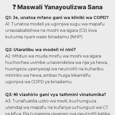
❓ Maswali Yanayoulizwa Sana
Q1: Je, unatoa mfano gani wa kliniki wa COPD?
A1: Tunatoa modeli ya ugonjwa sugu wa mapafu
unaosababishwa na moshi wa sigara (CS) kwa
kutumia nyani wasio binadamu (NHP).
Q2: Utaratibu wa modeli ni nini?
A2: Mfiduo wa muda mrefu wa moshi wa sigara
huchochea uvimbe unaoendelea wa njia ya hewa,
huongeza upenyezaji wa neutrofili na kuharibu
mtiririko wa hewa, ambao huiga kikamilifu
ugonjwa wa COPD ya binadamu.
Q3: Ni viashirio gani vya tathmini vinatumika?
A3: Tunafuatilia uzito wa mwili, kuchunguza
utendaji wa mapafu na kufanya uchunguzi wa CT
ya kifua. Pia tunapima viwango vya neutrofili katika