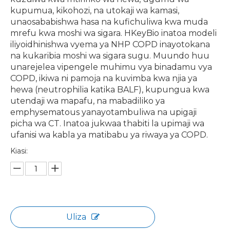
kupumua, kikohozi, na utokaji wa kamasi,
unaosababishwa hasa na kufichuliwa kwa muda
mrefu kwa moshi wa sigara. HKeyBio inatoa modeli
iliyoidhinishwa vyema ya NHP COPD inayotokana
na kukaribia moshi wa sigara sugu. Muundo huu
unarejelea vipengele muhimu vya binadamu vya
COPD, ikiwa ni pamoja na kuvimba kwa njia ya
hewa (neutrophilia katika BALF), kupungua kwa
utendaji wa mapafu, na mabadiliko ya
emphysematous yanayotambuliwa na upigaji
picha wa CT. Inatoa jukwaa thabiti la upimaji wa
ufanisi wa kabla ya matibabu ya riwaya ya COPD.
Kiasi:
Uliza