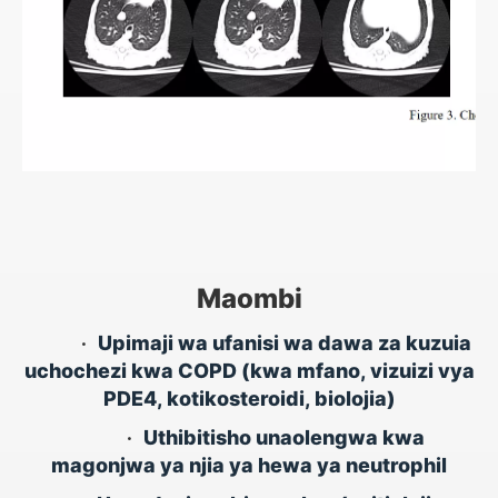
Maombi
•
Upimaji wa ufanisi wa dawa za kuzuia
uchochezi kwa COPD (kwa mfano, vizuizi vya
PDE4, kotikosteroidi, biolojia)
•
Uthibitisho unaolengwa kwa
magonjwa ya njia ya hewa ya neutrophil