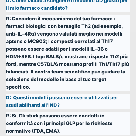
D:
Come faccio a scegliere il modello AD giusto per
il mio farmaco candidato?
R:
Considera il meccanismo del tuo farmaco: i
farmaci biologici con bersaglio Th2 (ad esempio,
anti‑IL‑4Rα) vengono valutati meglio nei modelli
aptene o MC903; I composti correlati al Th17
possono essere adatti per i modelli IL‑36 o
HDM+SEB. I topi BALB/c mostrano risposte Th2 più
forti, mentre C57BL/6 mostrano profili Th1/Th17 più
bilanciati. Il nostro team scientifico può guidare la
selezione del modello in base al tuo target
specifico.
D:
Questi modelli possono essere utilizzati per
studi abilitanti all’IND?
R:
Sì. Gli studi possono essere condotti in
conformità con i principi GLP per le richieste
normative (FDA, EMA).