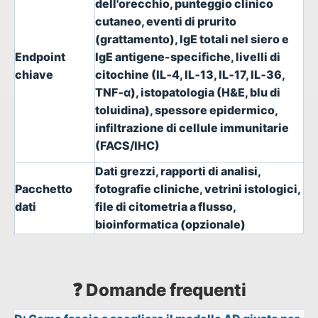
dell'orecchio, punteggio clinico
cutaneo, eventi di prurito
(grattamento), IgE totali nel siero e
Endpoint
IgE antigene-specifiche, livelli di
chiave
citochine (IL‑4, IL‑13, IL‑17, IL‑36,
TNF‑α), istopatologia (H&E, blu di
toluidina), spessore epidermico,
infiltrazione di cellule immunitarie
(FACS/IHC)
Dati grezzi, rapporti di analisi,
Pacchetto
fotografie cliniche, vetrini istologici,
dati
file di citometria a flusso,
bioinformatica (opzionale)
❓ Domande frequenti