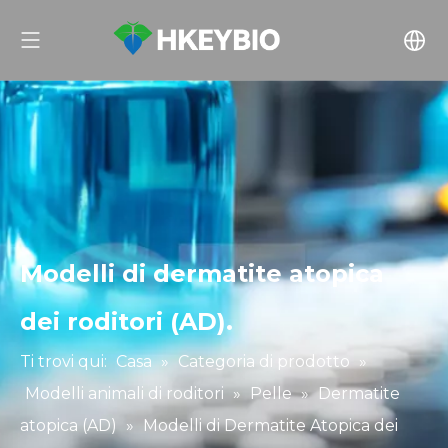
Modelli di dermatite atopica
dei roditori (AD).
Ti trovi qui:
Casa
»
Categoria di prodotto
»
Modelli animali di roditori
»
Pelle
»
Dermatite
atopica (AD)
»
Modelli di Dermatite Atopica dei