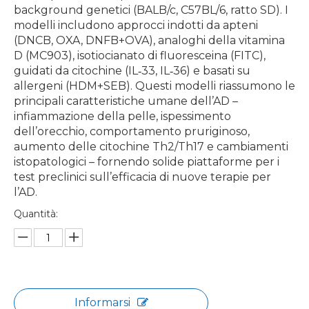
background genetici (BALB/c, C57BL/6, ratto SD). I
modelli includono approcci indotti da apteni
(DNCB, OXA, DNFB+OVA), analoghi della vitamina
D (MC903), isotiocianato di fluoresceina (FITC),
guidati da citochine (IL‑33, IL‑36) e basati su
allergeni (HDM+SEB). Questi modelli riassumono le
principali caratteristiche umane dell’AD –
infiammazione della pelle, ispessimento
dell’orecchio, comportamento pruriginoso,
aumento delle citochine Th2/Th17 e cambiamenti
istopatologici – fornendo solide piattaforme per i
test preclinici sull’efficacia di nuove terapie per
l’AD.
Quantità:
Informarsi