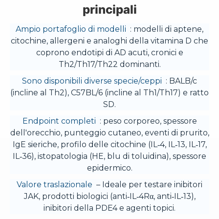
principali
Ampio portafoglio di modelli
: modelli di aptene,
citochine, allergeni e analoghi della vitamina D che
coprono endotipi di AD acuti, cronici e
Th2/Th17/Th22 dominanti.
Sono disponibili diverse specie/ceppi
: BALB/c
(incline al Th2), C57BL/6 (incline al Th1/Th17) e ratto
SD.
Endpoint completi
: peso corporeo, spessore
dell'orecchio, punteggio cutaneo, eventi di prurito,
IgE sieriche, profilo delle citochine (IL‑4, IL‑13, IL‑17,
IL‑36), istopatologia (HE, blu di toluidina), spessore
epidermico.
Valore traslazionale
– Ideale per testare inibitori
JAK, prodotti biologici (anti‑IL‑4Rα, anti‑IL‑13),
inibitori della PDE4 e agenti topici.