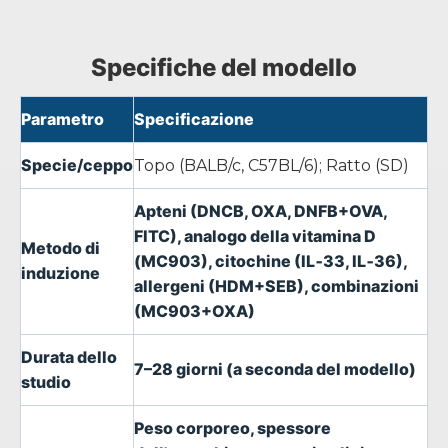
Specifiche del modello
Parametro
Specificazione
Specie/ceppo
Topo (BALB/c, C57BL/6); Ratto (SD)
Apteni (DNCB, OXA, DNFB+OVA,
FITC), analogo della vitamina D
Metodo di
(MC903), citochine (IL‑33, IL‑36),
induzione
allergeni (HDM+SEB), combinazioni
(MC903+OXA)
Durata dello
7–28 giorni (a seconda del modello)
studio
Peso corporeo, spessore