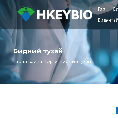
Гэр
Б
Бидэнтэй
Бидний тухай
Та энд байна:
Гэр
»
Бидний тухай