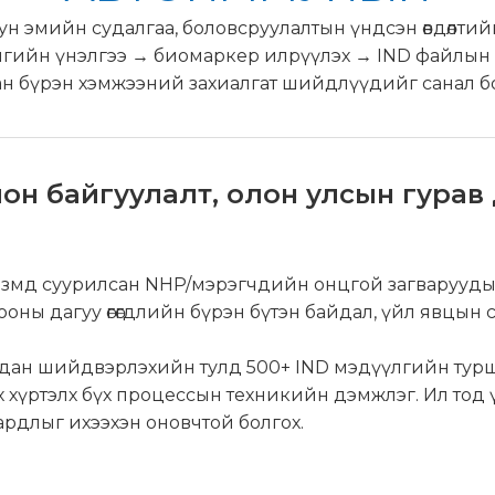
 эмийн судалгаа, боловсруулалтын үндсэн өвдөлтийн
ашгийн үнэлгээ → биомаркер илрүүлэх → IND файлын д
н бүрэн хэмжээний захиалгат шийдлүүдийг санал б
он байгуулалт, олон улсын гурав
измд суурилсан NHP/мэрэгчдийн онцгой загварууды
ооны дагуу өгөгдлийн бүрэн бүтэн байдал, үйл явцын
рдан шийдвэрлэхийн тулд 500+ IND мэдүүлгийн тур
гэх хүртэлх бүх процессын техникийн дэмжлэг. Ил тод 
рдлыг ихээхэн оновчтой болгох.