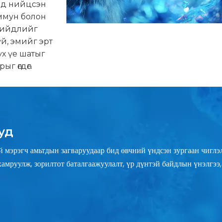
тад нийцсэн
иммун болон
шийдлийг
үй, эмийг эрт
үх үе шатыг
ыг өгдөг.
уд
й мэрэгч амьтдын загваруудаар бид өвчний үндсэн зургаан чиглэлэ
хамруулж, зорилтот баталгаажуулалт, үр дүнтэй байдлын үнэлгэ