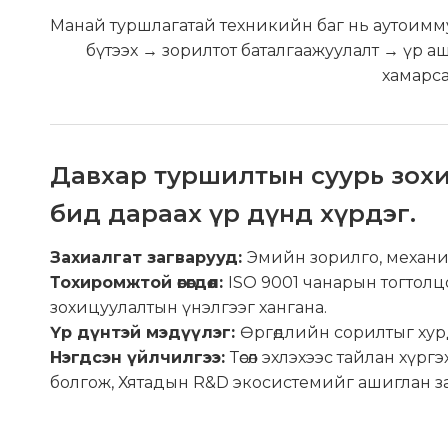
Манай туршлагатай техникийн баг нь аутоиммун
бүтээх → зорилтот баталгаажуулалт → үр 
хамарса
Давхар туршилтын суурь зохи
бид дараах үр дүнд хүрдэг.
Захиалгат загварууд:
Эмийн зорилго, механ
Тохиромжтой өгөгдөл:
ISO 9001 чанарын тогтолц
зохицуулалтын үнэлгээг хангана.
Үр дүнтэй мэдүүлэг:
Өргөдлийн сорилтыг ху
Нэгдсэн үйлчилгээ:
Төсөл эхлэхээс тайлан хүр
болгож, Хятадын R&D экосистемийг ашиглан за