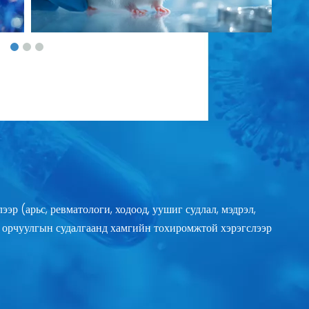
эр (арьс, ревматологи, ходоод, уушиг судлал, мэдрэл,
э, орчуулгын судалгаанд хамгийн тохиромжтой хэрэгслээр