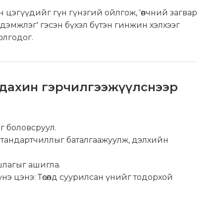
 цэгүүдийг гүн гүнзгий ойлгож, 'өвчний загвар
эмжлэг' гэсэн бүхэл бүтэн гинжин хэлхээг
олгодог.
 дахин гэрчилгээжүүлснээр
г боловсруул.
 стандартчиллыг баталгаажуулж, дэлхийн
шлагыг ашигла.
үнэ цэнэ: Төсөлд суурилсан үнийг тодорхой