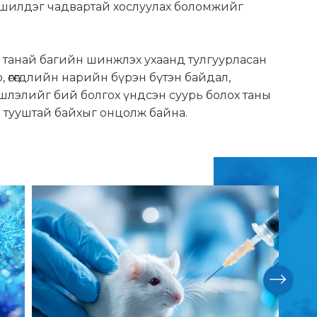
 шилдэг чадвартай хослуулах боломжийг
д танай багийн шинжлэх ухаанд тулгуурласан
о, өгөгдлийн нарийн бүрэн бүтэн байдал,
лэлийг бий болгох үндсэн суурь болох таны
ай тууштай байхыг онцолж байна.