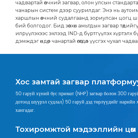
чадвартай өвчний загвар, олон улсын стандар
чанарын систем дээр суурилдаг. Энэ нь ауто
харшлын өвчний судалгаанд зориулсан цогц 
бий болгодог. Бид зөвхөн амьтдын загвар төдийг
илрүүлэхээс эхлээд IND-д бүртгүүлэх хүртэлх б
дэмждэг өндөр чанартай өгөгдөл үүсгэх чухал чадвар
Хос замтай загвар платформу
50 гаруй хүний ​​бус примат (NHP) загвар болон 300 гару
дотоод шүүрэл судлал) 50 гаруй дэд төрлүүдийг нарийн 
хангадаг.
Тохиромжтой мэдээллийн цөм