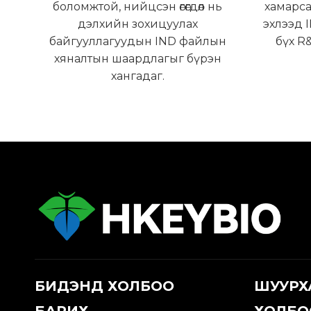
боломжтой, нийцсэн өгөгдөл нь
хамарсан
дэлхийн зохицуулах
эхлээд 
байгууллагуудын IND файлын
бүх R
хяналтын шаардлагыг бүрэн
хангадаг.
БИДЭНД ХОЛБОО
ШУУРХ