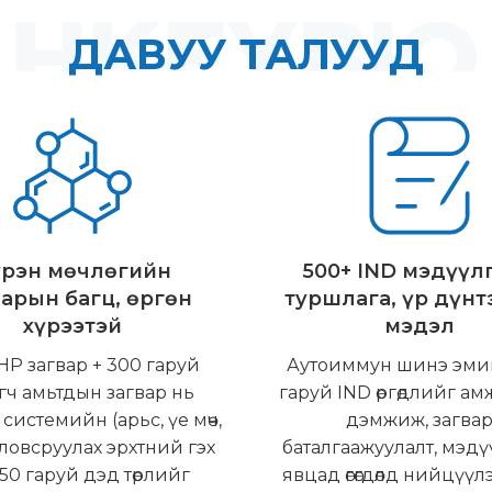
ДАВУУ ТАЛУУД
үрэн мөчлөгийн
500+ IND мэдүүл
варын багц, өргөн
туршлага, үр дүнт
хүрээтэй
мэдэл
HP загвар + 300 гаруй
Аутоиммун шинэ эми
гч амьтдын загвар нь
гаруй IND өргөдлийг а
 системийн (арьс, үе мөч,
дэмжиж, загва
ловсруулах эрхтний гэх
баталгаажуулалт, мэд
 50 гаруй дэд төрлийг
явцад өгөгдөлд нийцүүл