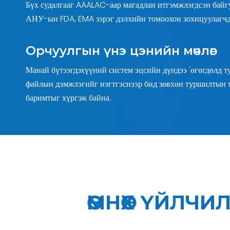
Бүх судалгааг AAALAC-аар магадлан итгэмжлэгдсэн байгу
АНУ-ын FDA, EMA зэрэг дэлхийн томоохон зохицуулагчды
Орчуулгын үнэ цэнийн мөчлөг
Манай бүтээгдэхүүний систем эцсийн дүндээ 'өгөгдөлд ту
файлын дэмжлэгийг нэгтгэснээр бид зөвхөн туршилтын т
баримтыг хүргэж байна.
ӨМНӨХ ҮЙЛЧ