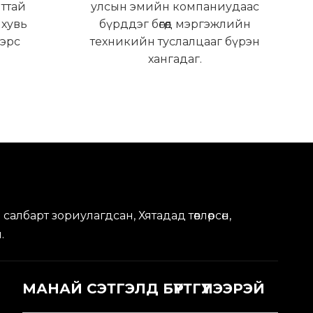
ттай
улсын эмийн компаниудаас
 хувь
бүрддэг бөгөөд мэргэжлийн
 эрс
техникийн туслалцааг бүрэн
хангадаг.
салбарт зориулагдсан, Хятадад төвлөрсөн,
м.
МАНАЙ СЭТГЭЛД БҮРТГҮҮЛЭЭРЭЙ