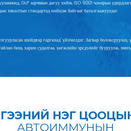
уламжид, GLP зарчмын дагуу хийж, ISO 9001 чанарын удирдлагы
н хяналтын стандартад нийцэж байгааг баталгаажуулдаг.
лгуурласан шийдвэр гаргахад' үйлчилдэг. Загвар боловсруулах, 
айлан биш, харин судалгаа, хөгжлийн эрсдэлийг бууруулж, эмнэ
ИЛГЭЭНИЙ НЭГ ЦООЦЫ
АВТОИММУНЫН