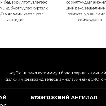
 бөгөөд зорилтот үзлэгээс
сорилтуудыг амжил
IND-д бүртгүүлэх хүртэлх
шийдэж, зөвшөөрлийн
&D мөчлөгийн хэрэгцээг
хэмжээ, үр ашгийг
хангадаг.
сайжруулав.
HKeyBio нь зөвхөн аутоиммун болон харшлын өвчний 
дэлхийн хэмжээнд төвлөрсөн эмнэлзүйн өмнөх CRO ю
АЙ
БҮТЭЭГДЭХҮҮНИЙ АНГИЛАЛ