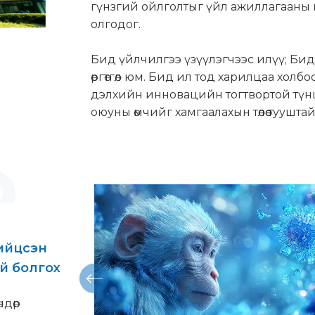
гүнзгий ойлголтыг үйл ажиллагааны
олгодог.
Бид үйлчилгээ үзүүлэгчээс илүү; Би
өргөтгөл юм. Бид ил тод харилцаа холбо
дэлхийн инновацийн тогтвортой түнш
оюуны өмчийг хамгаалахын төлөө туушт
нийцсэн
й болгох
ндөр