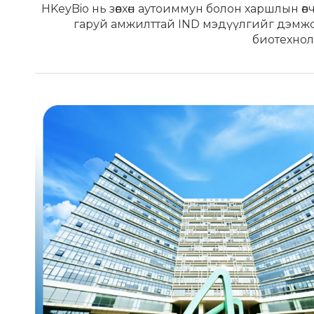
HKeyBio нь зөвхөн аутоиммун болон харшлын өвч
гаруй амжилттай IND мэдүүлгийг дэмжсэ
биотехнол