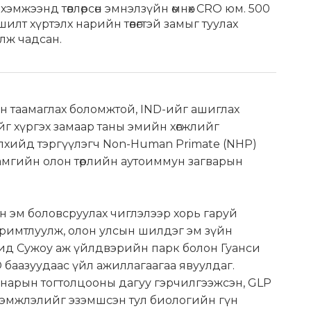
хэмжээнд төвлөрсөн эмнэлзүйн өмнөх CRO юм. 500
т хүртэлх нарийн төвөгтэй замыг туулах
лж чадсан.
 таамаглах боломжтой, IND-ийг ашиглах
г хүргэх замаар таны эмийн хөгжлийг
элхийд тэргүүлэгч Non-Human Primate (NHP)
амгийн олон төрлийн аутоиммун загварын
 эм боловсруулах чиглэлээр хорь гаруй
римтлуулж, олон улсын шилдэг эм зүйн
ид Сужоу аж үйлдвэрийн парк болон Гуанси
 баазуудаас үйл ажиллагаагаа явуулдаг.
анарын тогтолцооны дагуу гэрчилгээжсэн, GLP
гэмжлэлийг эзэмшсэн тул биологийн гүн