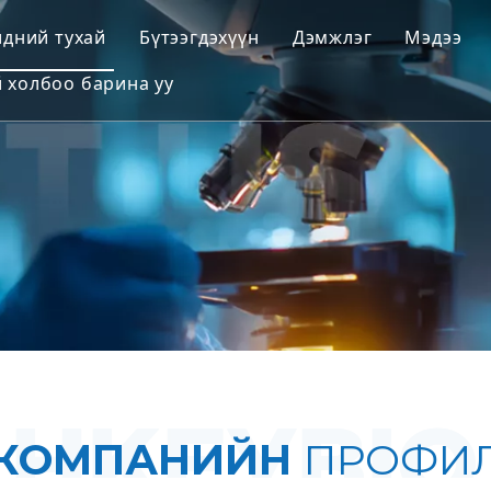
идний тухай
Бүтээгдэхүүн
Дэмжлэг
Мэдээ
 холбоо барина уу
Хүний бус примат (NHP) загварууд
Үйлчилгээ
Мэрэгч амьтдын загварууд
Татаж авах
Хүний эд ба Ex Vivo загварууд
Түгээмэл асуулт
Үр ашгийн нэгдсэн үнэлгээ
Үйлч�л ажиллагаан
Орчуулгын анагаах ухаан ба биомарк
IND илгээх дэмжлэг
КОМПАНИЙН
ПРОФИ