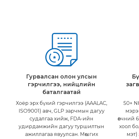
Гурвалсан олон улсын
Б
гэрчилгээ, нийцлийн
заг
баталгаатай
Хоёр эрх бүхий гэрчилгээ (AAALAC,
50+ N
ISO9001) авч, GLP зарчмын дагуу
мэрэ
судалгаа хийж, FDA-ийн
өвчний 6
удирдамжийн дагуу туршилтын
хоол бо
ажиллагаа явуулсан. Мөшгих
мэт)