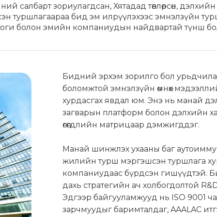
ний салбарт зориулагдсан, Хятадад төвлөрсөн, дэлхийн 
н туршлагаараа бид эм илрүүлэхээс эмнэлзүйн туршил
оги болон эмийн компаниудын найдвартай түнш бо
Бидний эрхэм зорилго бол урьдчилан
боломжтой эмнэлзүйн өмнөх мэдээллий
хурдасгах явдал юм. Энэ нь манай д
загварын платформ болон дэлхийн х
өгөгдлийн матрицаар дэмжигддэг.
Манай шинжлэх ухааны баг аутоиммун
жилийн турш мэргэшсэн туршлага ху
компаниудаас бүрдсэн гишүүдтэй. Б
дахь стратегийн ач холбогдолтой R&D
Эдгээр байгууламжууд нь ISO 9001 ч
зарчмуудыг баримталдаг, AAALAC ит