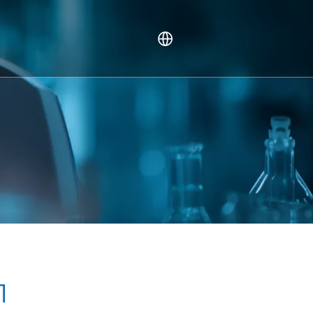
ы механизм (MOA) судалгаа
ер
Л