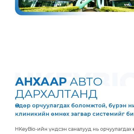
АНХААР
АВТО
ДАРХАЛТАНД
Өндөр орчуулагдах боломжтой, бүрэн 
клиникийн өмнөх загвар системийг би
HKeyBio-ийн үндсэн саналууд нь орчуулагдах ө