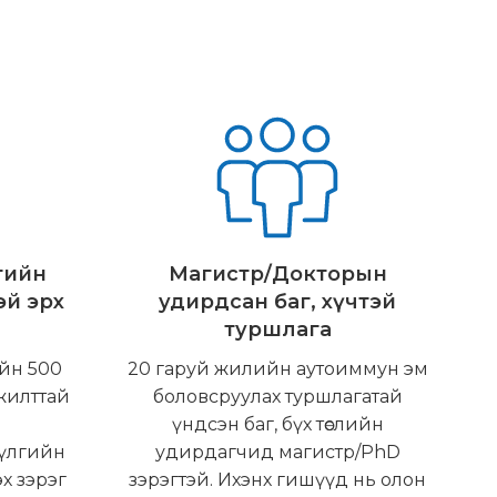
гийн
Магистр/Докторын
эй эрх
удирдсан баг, хүчтэй
туршлага
йн 500
20 гаруй жилийн аутоиммун эм
мжилттай
боловсруулах туршлагатай
р
үндсэн баг, бүх төслийн
үүлгийн
удирдагчид магистр/PhD
эх зэрэг
зэрэгтэй. Ихэнх гишүүд нь олон