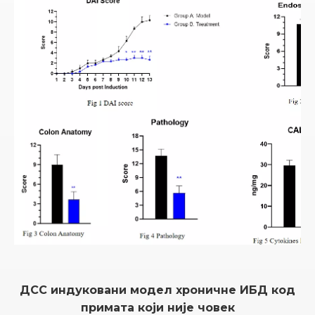
ДСС индуковани модел хроничне ИБД код
примата који није човек