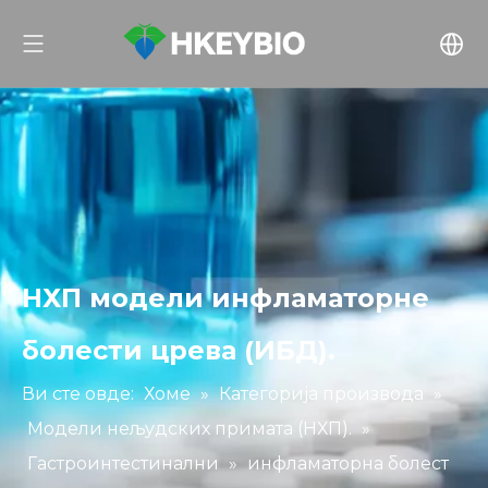
НХП модели инфламаторне
болести црева (ИБД).
Ви сте овде:
Хоме
»
Категорија производа
»
Модели нељудских примата (НХП).
»
Гастроинтестинални
»
инфламаторна болест