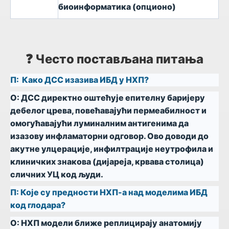
биоинформатика (опционо)
❓ Често постављана питања
П:
Како ДСС изазива ИБД у НХП?
О:
ДСС директно оштећује епителну баријеру
дебелог црева, повећавајући пермеабилност и
омогућавајући луминалним антигенима да
изазову инфламаторни одговор. Ово доводи до
акутне улцерације, инфилтрације неутрофила и
клиничких знакова (дијареја, крвава столица)
сличних УЦ код људи.
П:
Које су предности НХП-а над моделима ИБД
код глодара?
О:
НХП модели ближе реплицирају анатомију