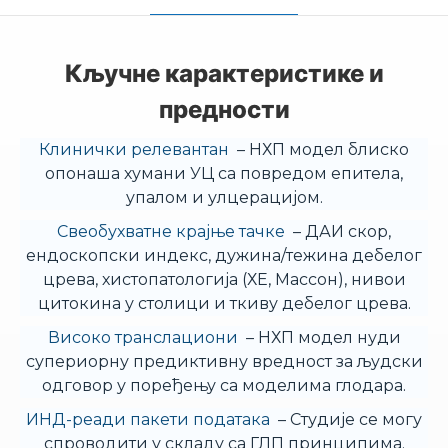
Кључне карактеристике и
предности
Клинички релевантан
– НХП модел блиско
опонаша хумани УЦ са повредом епитела,
упалом и улцерацијом.
Свеобухватне крајње тачке
– ДАИ скор,
ендоскопски индекс, дужина/тежина дебелог
црева, хистопатологија (ХЕ, Массон), нивои
цитокина у столици и ткиву дебелог црева.
Високо транслациони
– НХП модел нуди
супериорну предиктивну вредност за људски
одговор у поређењу са моделима глодара.
ИНД-реади пакети података
– Студије се могу
спроводити у складу са ГЛП принципима.