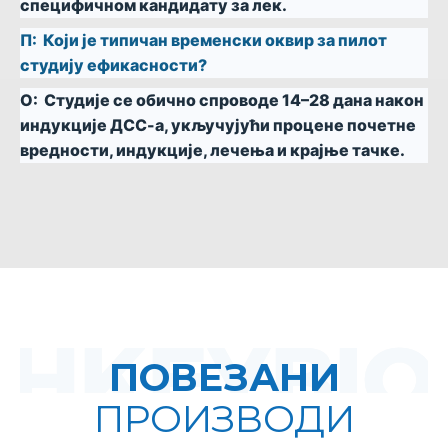
специфичном кандидату за лек.
П:
Који је типичан временски оквир за пилот
студију ефикасности?
О:
Студије се обично спроводе 14–28 дана након
индукције ДСС-а, укључујући процене почетне
вредности, индукције, лечења и крајње тачке.
ПОВЕЗАНИ
ПРОИЗВОДИ