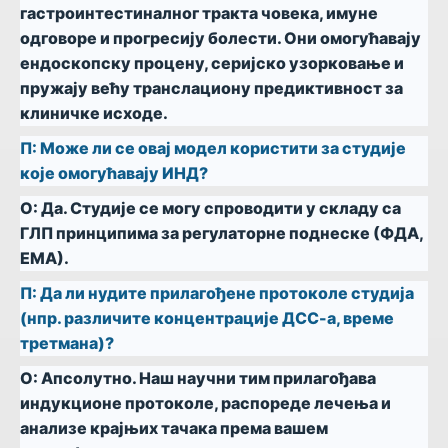
гастроинтестиналног тракта човека, имуне
одговоре и прогресију болести. Они омогућавају
ендоскопску процену, серијско узорковање и
пружају већу транслациону предиктивност за
клиничке исходе.
П:
Може ли се овај модел користити за студије
које омогућавају ИНД?
О:
Да. Студије се могу спроводити у складу са
ГЛП принципима за регулаторне поднеске (ФДА,
ЕМА).
П:
Да ли нудите прилагођене протоколе студија
(нпр. различите концентрације ДСС-а, време
третмана)?
О:
Апсолутно. Наш научни тим прилагођава
индукционе протоколе, распореде лечења и
анализе крајњих тачака према вашем