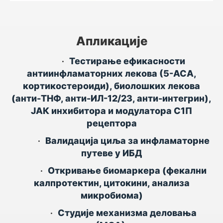
Апликације
•
Тестирање ефикасности
антиинфламаторних лекова (5-АСА,
кортикостероиди), биолошких лекова
(анти-ТНФ, анти-ИЛ-12/23, анти-интегрин),
ЈАК инхибитора и модулатора С1П
рецептора
•
Валидација циља за инфламаторне
путеве у ИБД
•
Откривање биомаркера (фекални
калпротектин, цитокини, анализа
микробиома)
•
Студије механизма деловања