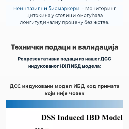
Неинвазивни биомаркери
– Мониторинг
цитокина у столици омогућава
лонгитудиналну процену без жртве.
Технички подаци и валидација
Репрезентативни подаци из нашег ДСС
индукованог НХП ИБД модела:
ДСС индуковани модел ИБД код примата
који није човек