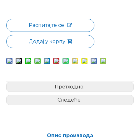
Распитајте се
Додај у корпу
Претходно:
Следеће:
Опис производа