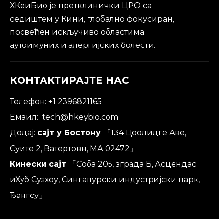
ХКеиБио је претклинички ЦРО са
седиштем у Кини, глобално фокусиран,
посвећен искључиво областима
аутоимуних и алергијских болести.
КОНТАКТИРАЈТЕ НАС
Телефон: +1 2396821165
Емаил:
tech@hkeybio.com
Додај:
сајт у Бостону
「134 Цоолидге Аве,
Суите 2, Ватертовн, МА 02472」
Кинески сајт
「Соба 205, зграда Б, Асцендас
иХуб Сузхоу, Сингапурски индустријски парк,
Ђангсу」