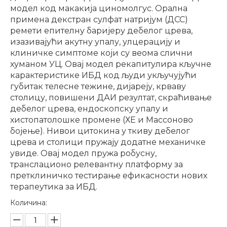
модел код макакија циномолгус. Орална
примена декстран сулфат натријум (ДСС)
ремети епителну баријеру дебелог црева,
изазивајући акутну упалу, улцерацију и
клиничке симптоме који су веома слични
хуманом УЦ. Овај модел рекапитулира кључне
карактеристике ИБД код људи укључујући
губитак телесне тежине, дијареју, крваву
столицу, повишени ДАИ резултат, скраћивање
дебелог црева, ендоскопску упалу и
хистопатолошке промене (ХЕ и Массоново
бојење). Нивои цитокина у ткиву дебелог
црева и столици пружају додатне механичке
увиде. Овај модел пружа робусну,
транслационо релевантну платформу за
претклиничко тестирање ефикасности нових
терапеутика за ИБД.
Количина: