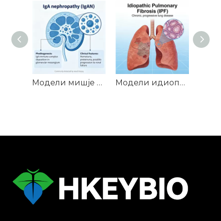
Модели мишје ИгА нефропатије (ИгАН).
Модели идиопатске плућне фиброзе глодара (ИПФ).