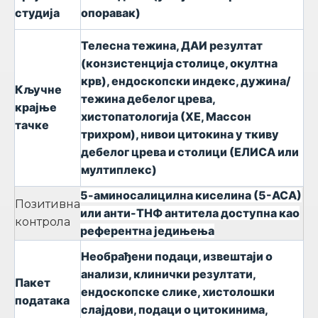
студија
опоравак)
Телесна тежина, ДАИ резултат
(конзистенција столице, окултна
крв), ендоскопски индекс, дужина/
Кључне
тежина дебелог црева,
крајње
хистопатологија (ХЕ, Массон
тачке
трихром), нивои цитокина у ткиву
дебелог црева и столици (ЕЛИСА или
мултиплекс)
5-аминосалицилна киселина (5-АСА)
Позитивна
или анти-ТНФ антитела доступна као
контрола
референтна једињења
Необрађени подаци, извештаји о
анализи, клинички резултати,
Пакет
ендоскопске слике, хистолошки
података
слајдови, подаци о цитокинима,