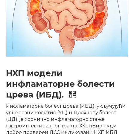
НХП модели
инфламаторне болести
црева (ИБД).
Инфламаторна болест црева (ИБД), укључујући
улцерозни колитис (УЦ) и Црохнову болест
(ЦД), је хронично инфламаторно стање
гастроинтестиналног тракта. ХКеиБио нуди
добро проверен ДСС индуковани НХП ИБД