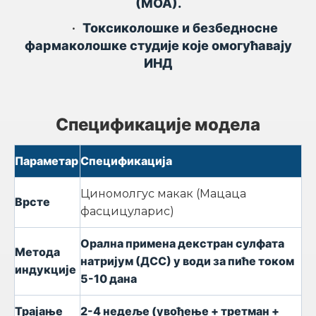
(МОА).
•
Токсиколошке и безбедносне
фармаколошке студије које омогућавају
ИНД
Спецификације модела
Параметар
Спецификација
Циномолгус макак (Мацаца
Врсте
фасцицуларис)
Орална примена декстран сулфата
Метода
натријум (ДСС) у води за пиће током
индукције
5-10 дана
Трајање
2-4 недеље (увођење + третман +