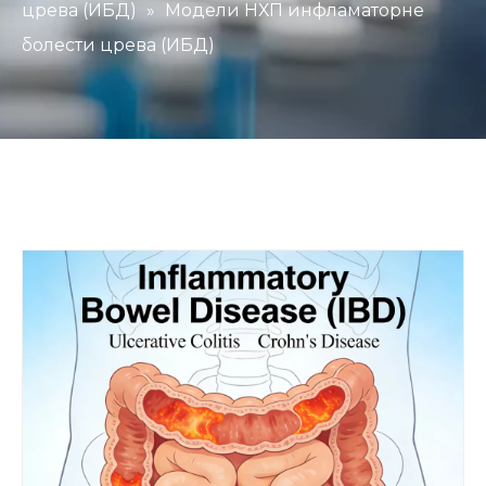
црева (ИБД)
»
Модели НХП инфламаторне
болести црева (ИБД)