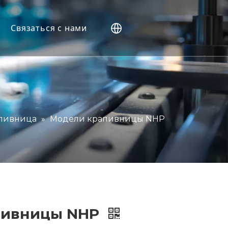
Связаться с нами
ы
пивница
»
Модели крапивницы NHP
ы
пивницы NHP