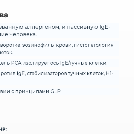
ва
ванную аллергеном, и пассивную IgE-
ие человека.
ыворотке, эозинофилы крови, гистопатология
еток.
ь PCA изолирует ось IgE/тучные клетки.
тив IgE, стабилизаторов тучных клеток, H1-
твии с принципами GLP.
HP: