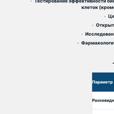
•
Тестирование эффективности био
клеток (кром
•
Це
•
Открыт
•
Исследован
•
Фармакологич
Параметр
Разновид