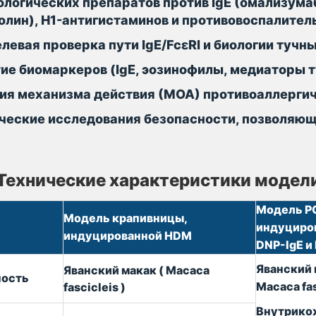
логических препаратов против IgE (омализумаб
олин), H1-антигистаминов и противовоспалител
левая проверка пути IgE/FcεRI и биологии тучны
ие биомаркеров (IgE, эозинофилы, медиаторы т
ия механизма действия (МОА) противоаллергич
еские исследования безопасности, позволяющ
Технические характеристики модел
Модель P
Модель крапивницы,
индуциро
индуцированной HDM
DNP-IgE и
Яванский 
Яванский макак (
Macaca
ность
Macaca fa
fascicleis
)
Внутрико