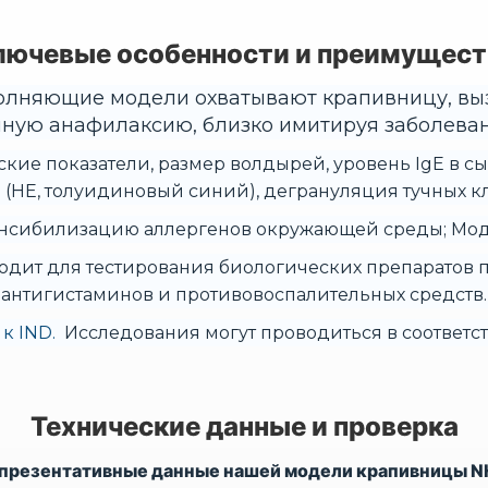
лючевые особенности и преимущест
олняющие модели охватывают крапивницу, выз
ную анафилаксию, близко имитируя заболеван
ские показатели, размер волдырей, уровень IgE в с
 (HE, толуидиновый синий), дегрануляция тучных кл
нсибилизацию аллергенов окружающей среды; Модел
дит для тестирования биологических препаратов про
антигистаминов и противовоспалительных средств.
 к IND.
Исследования могут проводиться в соответс
Технические данные и проверка
презентативные данные нашей модели крапивницы N