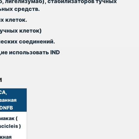
, лигелизумаб), стабилизаторов тучных
ьных средств.
х клеток.
учных клеток)
еских соединений.
ие использовать IND
и
CA,
ванная
 DNFB
макак (
scicleis
)
жная