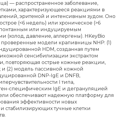
ца) — распространенное заболевание,
етками, характеризующееся реакциями в
алений, эритемой и интенсивным зудом. Оно
строе (<6 недель) или хроническое (>6
 спонтанным или индуцируемым
и (холод, давление, аллергены). HKeyBio
 проверенные модели крапивницы NHP: (1)
ндуцированной HDM, созданная путем
рикожной сенсибилизации экстрактом
, повторяющая острые кожные реакции,
 и (2) модель пассивной кожной
дуцированной DNP-IgE и DNFB,
иперчувствительности I типа,
ген-специфическим IgE и дегрануляцией
дели обеспечивают надежную платформу для
рования эффективности новых
 и стабилизирующих тучные клетки
тв.