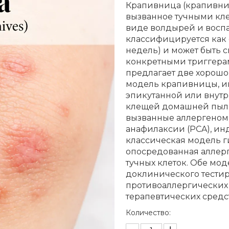
Крапивница (крапивни
вызванное тучными кл
виде волдырей и восп
классифицируется как о
недель) и может быть
конкретными триггерам
предлагает две хорошо
модель крапивницы, и
эпикутанной или внут
клещей домашней пыли
вызванные аллергеном;
анафилаксии (PCA), ин
классическая модель г
опосредованная аллер
тучных клеток. Обе мо
доклинического тести
противоаллергических
терапевтических средс
Количество: