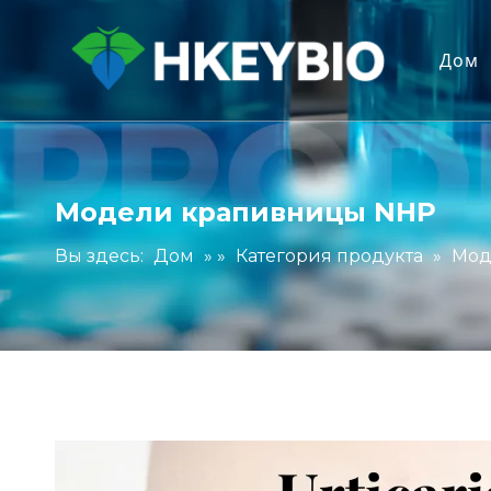
Дом
Модели крапивницы NHP
Вы здесь:
Дом
» »
Категория продукта
»
Мод