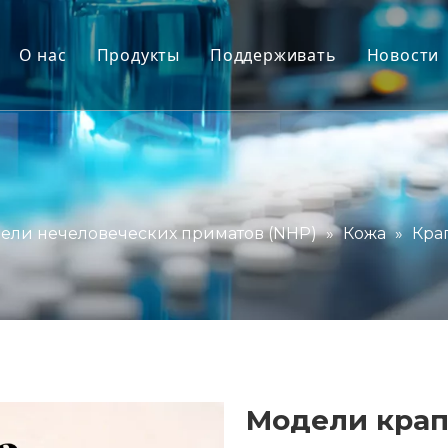
О нас
Продукты
Поддерживать
Новости
Модели нечеловеческих приматов (NHP)
Услуга
Модели животных-грызунов
Скачать
Человеческие ткани и модели ex vivo
Часто задаваемые вопрос
Комплексная оценка эффективности
Отзывы клиентов
ели нечеловеческих приматов (NHP)
»
Кожа
»
Кра
Трансляционная медицина и биомаркер
Поддержка подачи IND
Модели кра